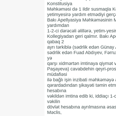
Konstitusiya
Məhkəməsi də 1 ildir susmaqla Kon
yetimyesirə yardım etmədiyi gerçək
Bakı Apellyasiya Məhkəməsinin M
yardımdan
1-2-ci dərəcəli əlillərə, yetim-ye
Kollegiyadan geri qalmır. Bakı Ap
qabaq 2
ayrı tərkiblə (sədrlik edən Gün
sədrlik edən Fuad Abdıyev, Fərru
yə
qarşı xidmərtən imtinaya qiymət 
Paşayeva) cavabdehin qeyri-prose
müdafiəsi
ilə bağlı işin inzibati məhkəməyə
qərardadından şikayəti təmin etm
hesabına
vəkildən imtina edib ki, iddiaçı 1-c
vəkilin
dövlət hesabına ayrılmasına əsas v
Məclis,