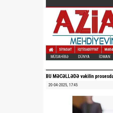
SİYASƏT
İQTİSADİYYAT
MƏDƏ
MÜSAHİBƏ
DÜNYA
İDMAN
BU MƏCƏLLƏDƏ vəkilin prosesdə m
20-04-2025, 17:45