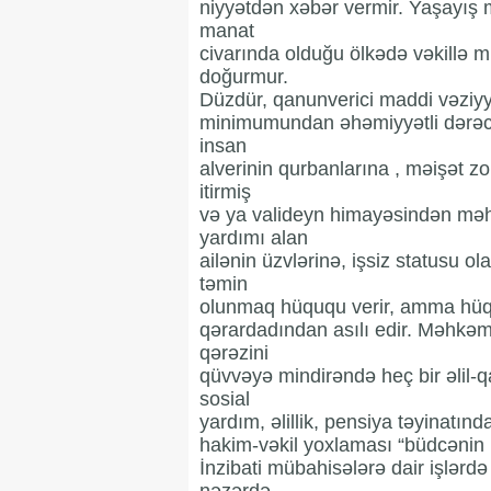
niyyətdən xəbər vermir. Yaşayış
manat
civarında olduğu ölkədə vəkill
doğurmur.
Düzdür, qanunverici maddi vəziyyət
minimumundan əhəmiyyətli dərəcədə
insan
alverinin qurbanlarına , məişət zo
itirmiş
və ya valideyn himayəsindən məhr
yardımı alan
ailənin üzvlərinə, işsiz statusu 
təmin
olunmaq hüququ verir, amma hü
qərardadından asılı edir. Məhkəm
qərəzini
qüvvəyə mindirəndə heç bir əlil-q
sosial
yardım, əlillik, pensiya təyinatın
hakim-vəkil yoxlaması “büdcənin p
İnzibati mübahisələrə dair işlərdə