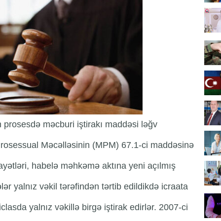
 prosesdə məcburi iştirakı maddəsi ləğv
rosessual Məcəlləsinin (MPM) 67.1-ci maddəsinə
ayətləri, habelə məhkəmə aktına yeni açılmış
r yalnız vəkil tərəfindən tərtib edildikdə icraata
iclasda yalnız vəkillə birgə iştirak edirlər. 2007-ci