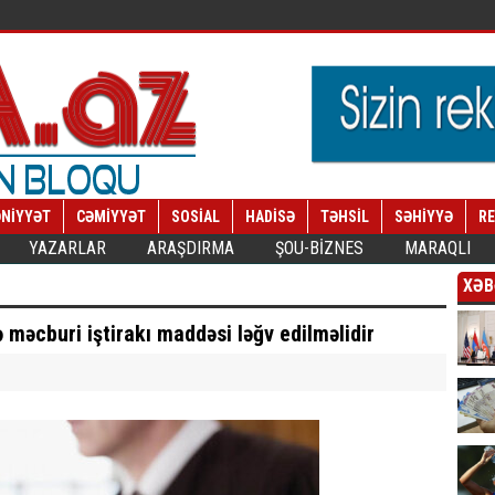
NİYYƏT
CƏMİYYƏT
SOSİAL
HADİSƏ
TƏHSİL
SƏHİYYƏ
R
YAZARLAR
ARAŞDIRMA
ŞOU-BİZNES
MARAQLI
XƏB
əcburi iştirakı maddəsi ləğv edilməlidir