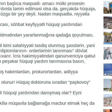
”nın başlıca məqsədi- amacı mülki prosesin
ardımla təmin edilməsi olsa da, gerçəkdə hüquqa,
gə bir şey deyil. Nədən məqsədlə, niyyətlə
cası, söhbət keyfiyyətli hüquqi yardımdan
xidmətindən yararlanmağına qadağa qoyulması,
 kimi səlahiyyəti təsdiq olunmuş şəxslərin, yəni
“diplomlarının- orderlərinin tanınması” dövlət
çıxarır. İcra hakimiyyətindən qanunvericiyə qəbul
n peşəkar hüquqi yardım tanımasına baxın,
ş hakimlərdən, prokurorlardan, ədliyyə
ləb olunur! Hüquq doktoruna sıradan “paykovoy”
tli hüquqi yardımdan danışmaq olar? Eyni
 vəkillə müqavilə bağlamağa məcbur etmək heç də