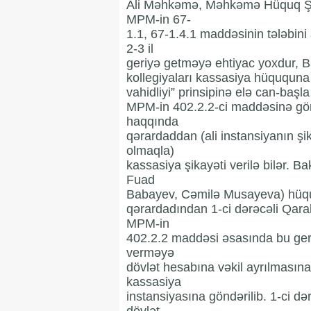
Ali Məhkəmə, Məhkəmə Hüquq Şura
MPM-in 67-
1.1, 67-1.4.1 maddəsinin tələbini
2-3 il
geriyə getməyə ehtiyac yoxdur, B
kollegiyaları kassasiya hüququ
vahidliyi” prinsipinə elə can-başl
MPM-in 402.2.2-ci maddəsinə görə
haqqında
qərardaddan (ali instansiyanın ş
olmaqla)
kassasiya şikayəti verilə bilər. 
Fuad
Babayev, Cəmilə Musayeva) hüqu
qərardadından 1-ci dərəcəli Qaraba
MPM-in
402.2.2 maddəsi əsasında bu ger
verməyə
dövlət hesabına vəkil ayrılmasına
kassasiya
instansiyasına göndərilib. 1-ci d