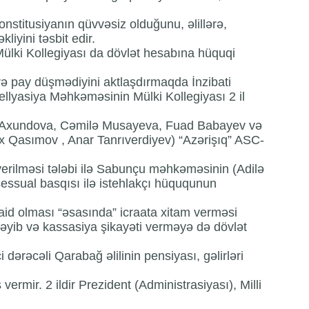
stitusiyanın qüvvəsiz olduğunu, əlillərə,
liyini təsbit edir.
ülki Kollegiyası da dövlət hesabına hüquqi
sirə pay düşmədiyini aktlaşdırmaqda İnzibati
ellyasiya Məhkəməsinin Mülki Kollegiyası 2 il
ay Axundova, Cəmilə Musayeva, Fuad Babayev və
x Qasımov , Anar Tanrıverdiyev) “Azərişıq” ASC-
verilməsi tələbi ilə Sabunçu məhkəməsinin (Adilə
ssual basqısı ilə istehlakçı hüququnun
 aid olması “əsasında” icraata xitam verməsi
əyib və kassasiya şikayəti verməyə də dövlət
i dərəcəli Qarabağ əlilinin pensiyası, gəlirləri
ermir. 2 ildir Prezident (Administrasiyası), Milli