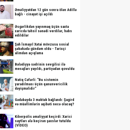
Əməliyyatdan 12 gün sonra ölən Adillə
bağlı - cinayət işi açıldı
Əsgərlikdən yayınmaq üçün saxta
xaricdə təhsil sənədi verdilər, həbs
edildilər
Şah İsmayıl Xətai mövzusu sosial
şəbəkədə gündəm oldu - Tarixçi
alimdən açıqlama
Bələdiyyə sədrinin sevgilisi ilə
mesajları yayıldı, partiyadan qovuldu
Natiq Cəfərli: "Bu sistemin
yaradılması üçün qanunvericilik
dəyişməlidir"
Gədəbəydə 3 məktəb bağlandı: Şagird
və müəllimlərin aqibəti necə olacaq?
Kiberpolis əməliyyat keçirdi: Xarici
saytları ələ keçirən şəxslər tutuldu
(VİDEO)