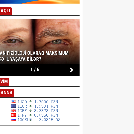
AQLI
SAN FIZIOLOJI OLARAQ MAKSIMUM
Ə IL YAŞAYA BILƏR?
1
/
6
VİM
ZƏNNƏ