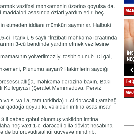
tərmək vəzifəsi məhkəmənin üzərinə qoyulsa da,
MAR
i maddələri əsasında özləri yardım edir, heç
min etmədən iddianı mümkün saymırlar. Halbuki
 il tarixli, 5 saylı “İnzibati məhkəmə icraatında
arının 3-cü bəndində yardım etmək vəzifəsinə
İN
amasının yolverilməzliyi təsbit olunub. Di gəl,
NEÇ
Məhkəməni, Plenumu sayan? Hakimlərin saydığı
i-prosessuallığa, məhkəmə qərəzinə baxın, Bakı
TƏQ
ti Kollegiyası (Şərafət Məmmədova, Pərviz
MƏ
və s. və i.a, tam tərkibdə) 1-ci dərəcəli Qarabağ
olar qadağa qoyub ki, vəkildən imtina əsas insan
 3 il qabaq qəbul olunmuş vəkildən imtina
 daha heç vaxt 1-ci dərəcəli əlilə dövlət hesabına
mə də bu preyudisiallığı qüvvəyə mindirib,