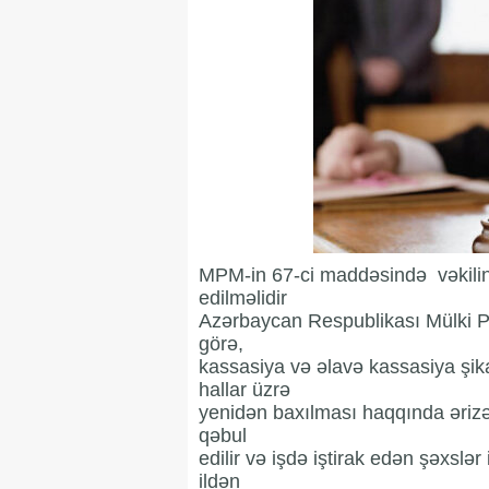
MPM-in 67-ci maddəsində vəkilin
edilməlidir
Azərbaycan Respublikası Mülki P
görə,
kassasiya və əlavə kassasiya şik
hallar üzrə
yenidən baxılması haqqında ərizələ
qəbul
edilir və işdə iştirak edən şəxslər 
ildən