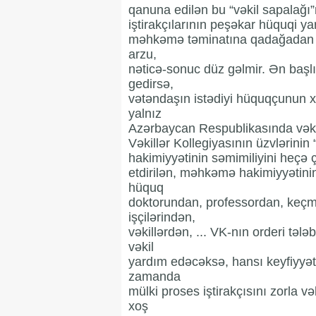
qanuna edilən bu “vəkil sapalağı
iştirakçılarının peşəkar hüquqi y
məhkəmə təminatına qadağadan öz
arzu,
nəticə-sonuc düz gəlmir. Ən başlı
gedirsə,
vətəndaşın istədiyi hüquqçunun 
yalnız
Azərbaycan Respublikasında vəkil
Vəkillər Kollegiyasının üzvlərinin 
hakimiyyətinin səmimiliyini heçə 
etdirilən, məhkəmə hakimiyyətini
hüquq
doktorundan, professordan, keçmi
işçilərindən,
vəkillərdən, ... VK-nın orderi tə
vəkil
yardım edəcəksə, hansı keyfiyyə
zamanda
mülki proses iştirakçısını zorla
xoş