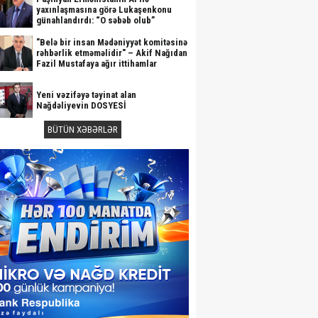
yaxınlaşmasına görə Lukaşenkonu
günahlandırdı: “O səbəb olub”
"Belə bir insan Mədəniyyət komitəsinə
rəhbərlik etməməlidir" – Akif Nağıdan
Fazil Mustafaya ağır ittihamlar
Yeni vəzifəyə təyinat alan
Nağdəliyevin DOSYESİ
BÜTÜN XƏBƏRLƏR