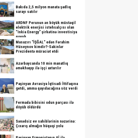
Bakıda 2,5 milyon manata şadlıq
sarayı satılır
ARDNF Perunun ən böyük müstəqil
elektrik enerjisi istehsalçısı olan
“Inkia Energy” şirkətinə investisiya
qoyub
Masazırı "İŞĞAL" edən Fərahim
Hüseynov kimdir?-Sakinlər
Prezidentə müraciət etdi
Azərbaycanda 10 min manatlıq
əməkhaqqı ilə işçi axtarılır
Paşinyan Avrasiya İqtisadi İttifaqına
getdi, amma qayıdacağına söz verdi
Fermada bibisini odun parçası ilə
döyüb öldürdü
Sənədsiz ev sahiblərinin nəzərinə:
Çıxarış almağın hüquqi yolu
Paşinyan Ermənistanın Aİ ilə