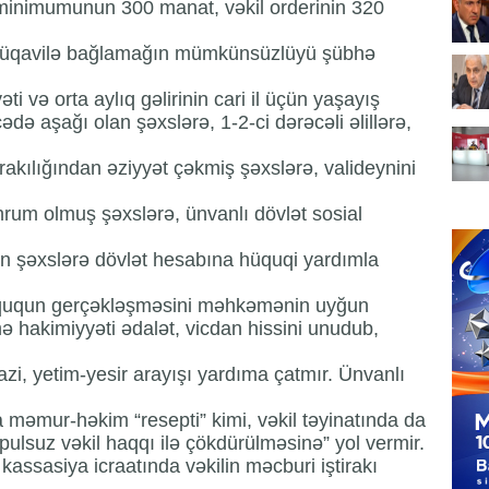
 minimumunun 300 manat, vəkil orderinin 320
ə müqavilə bağlamağın mümkünsüzlüyü şübhə
i və orta aylıq gəlirinin cari il üçün yaşayış
 aşağı olan şəxslərə, 1-2-ci dərəcəli əlillərə,
rakılığından əziyyət çəkmiş şəxslərə, valideynini
um olmuş şəxslərə, ünvanlı dövlət sosial
olan şəxslərə dövlət hesabına hüquqi yardımla
ququn gerçəkləşməsini məhkəmənin uyğun
ə hakimiyyəti ədalət, vicdan hissini unudub,
azi, yetim-yesir arayışı yardıma çatmır. Ünvanlı
da məmur-həkim “resepti” kimi, vəkil təyinatında da
ulsuz vəkil haqqı ilə çökdürülməsinə” yol vermir.
 kassasiya icraatında vəkilin məcburi iştirakı