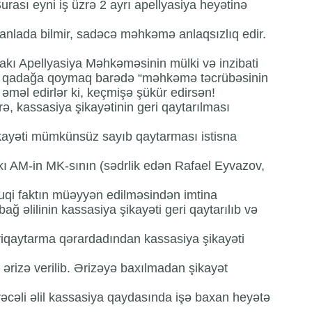
sı eyni iş üzrə 2 ayrı apellyasiya heyətinə
 anlada bilmir, sadəcə məhkəmə anlaqsızlıq edir.
akı Apellyasiya Məhkəməsinin mülki və inzibati
na qadağa qoymaq barədə “məhkəmə təcrübəsinin
a əməl edirlər ki, keçmişə şükür edirsən!
, kassasiya şikayətinin geri qaytarılması
ikayəti mümkünsüz sayıb qaytarması istisna
Bakı AM-in MK-sının (sədrlik edən Rafael Eyvazov,
qi faktın müəyyən edilməsindən imtina
ğ əlilinin kassasiya şikayəti geri qaytarılıb və
iqaytarma qərardadından kassasiya şikayəti
 ərizə verilib. Ərizəyə baxılmadan şikayət
ərəcəli əlil kassasiya qaydasında işə baxan heyətə