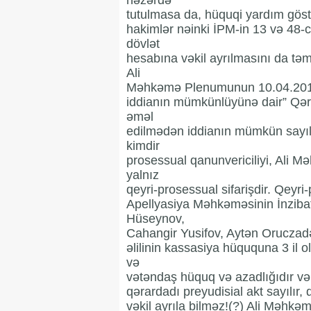
nəzərdə
tutulmasa da, hüquqi yardım gös
hakimlər nəinki İPM-in 13 və 48-c
dövlət
hesabına vəkil ayrılmasını da tə
Ali
Məhkəmə Plenumunun 10.04.2015-ci
iddianın mümkünlüyünə dair” Qər
əməl
edilmədən iddianın mümkün sayılm
kimdir
prosessual qanunvericiliyi, Ali 
yalnız
qeyri-prosessual sifarişdir. Qeyr
Apellyasiya Məhkəməsinin İnziba
Hüseynov,
Cahangir Yusifov, Aytən Oruczadə 
əlilinin kassasiya hüququna 3 il 
və
vətəndaş hüquq və azadlığıdır və
qərardadı preyudisial akt sayılır,
vəkil ayrıla bilməz!(?) Ali Məhkə