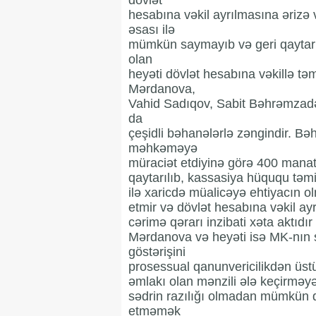
dövlət
hesabına vəkil ayrılmasına ərizə ve
əsası ilə
mümkün saymayıb və geri qaytarıb
olan
heyəti dövlət hesabına vəkillə tə
Mərdanova,
Vahid Sadıqov, Sabit Bəhrəmzad
da
çeşidli bəhanələrlə zəngindir. Bəh
məhkəməyə
müraciət etdiyinə görə 400 manat
qaytarılıb, kassasiya hüququ təmin
ilə xaricdə müalicəyə ehtiyacın o
etmir və dövlət hesabına vəkil ay
cərimə qərarı inzibati xəta aktıdır
Mərdanova və heyəti isə MK-nın 
göstərişini
prosessual qanunvericilikdən üstü
əmlakı olan mənzili ələ keçirməyə 
sədrin razılığı olmadan mümkün de
etməmək