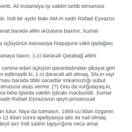
rib. Ali instansiya işi vəkilin tərtib etməməsi
. İndi bir aydır Bakı AM-in sədri Rafael Eyvazov
minat barədə əlilin ərizəsinə baxmır. Xumar
ə üçlüyünün kassasiya hüququna vəkil qadağası
anəyə baxın, 1-ci dərəcəli Qarabağ əlilini
 cərimə edən üçlüyün qərardadından şikayət geri
 edilməyib ki, 1-ci dərəcəli əlil olmaq, SN-in rəyi
lması barədə tibbi sənədlər imkansızlığı sübut
rılmasına əsas vermir. (?) Onu da vurğulayaq ki,
 və belə işlərdə vəkilin iştirakı məcburidir. Xumar
sədri Rafael Eyvazovun qeyri-prosessual
n tutur. Niyə də tutmasın, 1959-cu ildən özgənin
12 ildən sonra apellyasiya aktı ilə nail olmaq
yil axı! İndi sədrin tapşırığına necə əməl