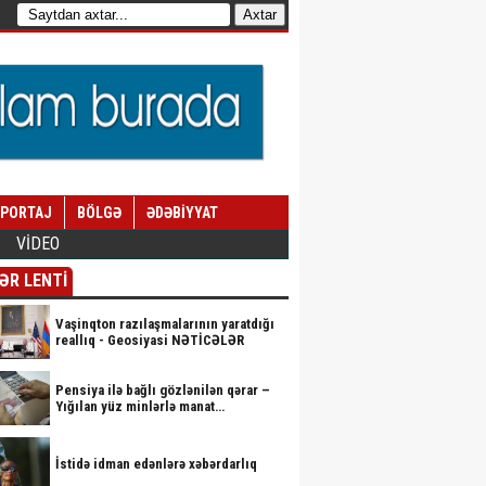
EPORTAJ
BÖLGƏ
ƏDƏBİYYAT
VİDEO
ƏR LENTİ
Vaşinqton razılaşmalarının yaratdığı
reallıq - Geosiyasi NƏTİCƏLƏR
Pensiya ilə bağlı gözlənilən qərar –
Yığılan yüz minlərlə manat…
İstidə idman edənlərə xəbərdarlıq