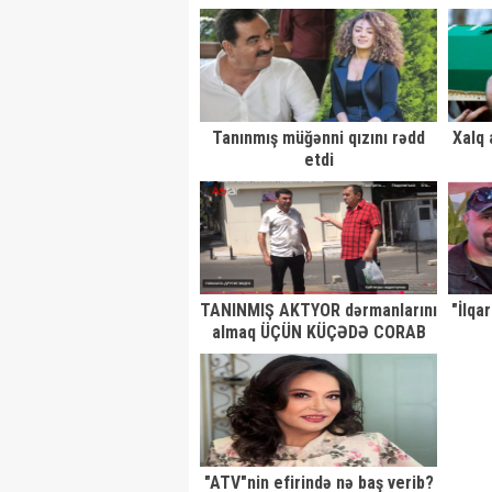
DETALLAR
Tanınmış müğənni qızını rədd
Xalq 
etdi
TANINMIŞ AKTYOR dərmanlarını
"İlqa
almaq ÜÇÜN KÜÇƏDƏ CORAB
SATIB-DƏHŞƏTLİ MƏNZƏRƏ
"ATV"nin efirində nə baş verib?