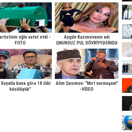
DANIŞDI
çətinliklə qurtardım"
artistinin oğlu vəfat etdi -
Aygün Kazımovanın adı
FOTO
QNUNSUZ PUL DÖVRİYYƏSİNDƏ
KEÇİR - DƏHŞƏTLİ FAKTLAR
r Xəyalla buna görə 18 ildir
Alim Qasımov: “Mırt vurmuşam”
küsülüyük"
-VİDEO