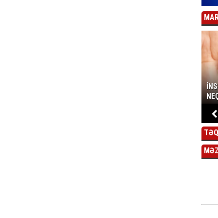
MAR
İN
NEÇ
TƏQ
MƏ