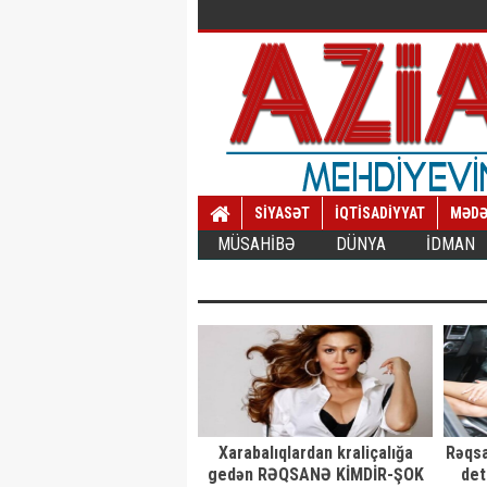
SİYASƏT
İQTİSADİYYAT
MƏDƏ
MÜSAHİBƏ
DÜNYA
İDMAN
Xarabalıqlardan kraliçalığa
Rəqsa
gedən RƏQSANƏ KİMDİR-ŞOK
det