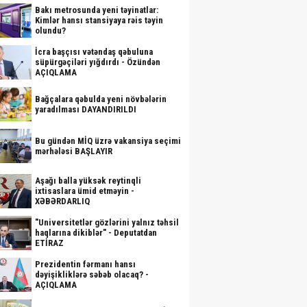
Bakı metrosunda yeni təyinatlar:
Kimlər hansı stansiyaya rəis təyin
olundu?
İcra başçısı vətəndaş qəbuluna
süpürgəçiləri yığdırdı - Özündən
AÇIQLAMA
Bağçalara qəbulda yeni növbələrin
yaradılması DAYANDIRILDI
Bu gündən MİQ üzrə vakansiya seçimi
mərhələsi BAŞLAYIR
Aşağı balla yüksək reytinqli
ixtisaslara ümid etməyin -
XƏBƏRDARLIQ
"Universitetlər gözlərini yalnız təhsil
haqlarına dikiblər" - Deputatdan
ETİRAZ
Prezidentin fərmanı hansı
dəyişikliklərə səbəb olacaq? -
AÇIQLAMA