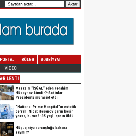
EPORTAJ
BÖLGƏ
ƏDƏBİYYAT
VİDEO
ƏR LENTİ
Masazırı "İŞĞAL" edən Fərahim
Hüseynov kimdir?-Sakinlər
Prezidentə müraciət etdi
“National Prime Hospital”ın estetik
cərrahı Nicat Həsənov qarın kəsir
yoxsa, burun? -35 yaşlı qadın öldü
Hüquq niyə sərxoşluğu bəhanə
saymır?