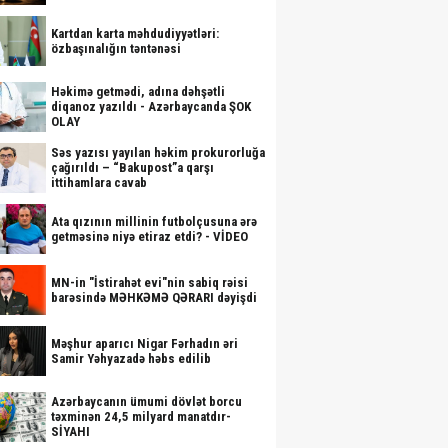
Kartdan karta məhdudiyyətləri:
özbaşınalığın təntənəsi
Həkimə getmədi, adına dəhşətli
diqanoz yazıldı - Azərbaycanda ŞOK
OLAY
Səs yazısı yayılan həkim prokurorluğa
çağırıldı – “Bakupost”a qarşı
ittihamlara cavab
Ata qızının millinin futbolçusuna ərə
getməsinə niyə etiraz etdi? - VİDEO
MN-in "İstirahət evi"nin sabiq rəisi
barəsində MƏHKƏMƏ QƏRARI dəyişdi
Məşhur aparıcı Nigar Fərhadın əri
Samir Yəhyazadə həbs edilib
Azərbaycanın ümumi dövlət borcu
təxminən 24,5 milyard manatdır-
SİYAHI