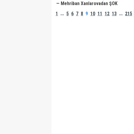
— Mehriban Xanlarovadan ŞOK
SÖZLƏR
1
...
5
6
7
8
9
10
11
12
13
...
215