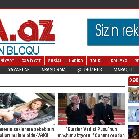
NİYYƏT
CƏMİYYƏT
SOSİAL
HADİSƏ
TƏHSİL
SƏHİYYƏ
R
YAZARLAR
ARAŞDIRMA
ŞOU-BİZNES
MARAQLI
XƏB
nənin saxlanma səbəbinin
"Kurtlar Vadisi Pusu"nun
alları məlum oldu-VƏKİL
məşhur aktyoru: "Canımı oradan