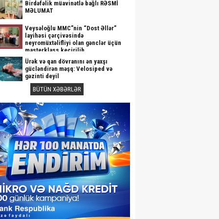
Birdəfəlik müavinətlə bağlı RƏSMİ
MƏLUMAT
Veysəloğlu MMC”nin “Dost Əllər”
layihəsi çərçivəsində
neyromüxtəlifliyi olan gənclər üçün
masterklass keçirilib
Ürək və qan dövranını ən yaxşı
gücləndirən məşq: Velosiped və
gəzinti deyil
BÜTÜN XƏBƏRLƏR