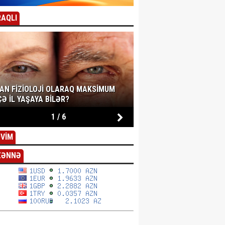
AQLI
SAN FIZIOLOJI OLARAQ MAKSIMUM
Ə IL YAŞAYA BILƏR?
1
/
6
VİM
ZƏNNƏ