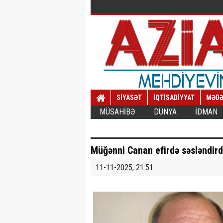
SİYASƏT
İQTİSADİYYAT
MƏDƏ
MÜSAHİBƏ
DÜNYA
İDMAN
Müğənni Canan efirdə səsləndird
11-11-2025, 21:51