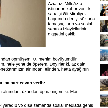
Azia.az Milli.Az-a
istinadən xəbər verir ki,
sənətçi Əli Mirəliyev
haqqında dediyi sözlərlə
tamaşaçıların və sosial
şəbəkə izləyicilərinin
diqqətini çəkib.
 alnından öpmüşəm. O, mənim böyüyümdür,
m, hələ yenə də öpərəm. Deyirlər ki, az qala
ənətkarımızın alnından, əlindən, hətta ayağının
 isə sərt cavab verib:
inin alnından, üzündən öpməmişəm ki. Mən
lik yaradıb və qısa zamanda sosial mediada geniş