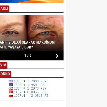
AQLI
SAN FIZIOLOJI OLARAQ MAKSIMUM
Ə IL YAŞAYA BILƏR?
1
/
6
VİM
ZƏNNƏ