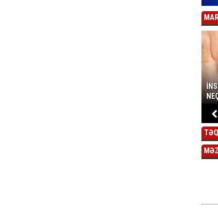
MAR
İN
NEÇ
TƏQ
MƏ