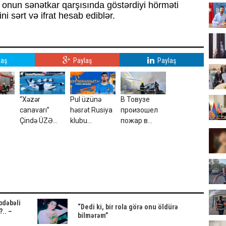
 onun sənətkar qarşısında göstərdiyi hörməti
ini sərt və ifrat hesab ediblər.
laş
Paylaş
Paylaş
“Xəzər
Pul üzünə
В Товузе
canavarı”
həsrət Rusiya
произошел
Çində ÜZƏ
klubu
пожар в
ÇIXDI - ABŞ
Şeydayevə nə
частном
kəşfiyyatı
verəcək?
доме: есть
ŞOKDA
пострадавший
bdəbəli
“Dedi ki, bir rola görə onu öldürə
?.. –
bilmərəm”