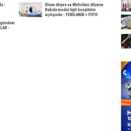
də -
İlham Əliyev və Mehriban Əliyeva
Bakıda modul tipli hospitalın
açılışında - YENİLƏNİB + FOTO
ə gündəm
LAR -