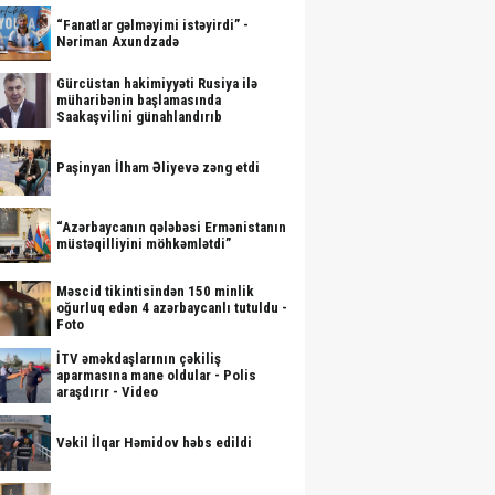
“Fanatlar gəlməyimi istəyirdi” -
Nəriman Axundzadə
Gürcüstan hakimiyyəti Rusiya ilə
müharibənin başlamasında
Saakaşvilini günahlandırıb
Paşinyan İlham Əliyevə zəng etdi
“Azərbaycanın qələbəsi Ermənistanın
müstəqilliyini möhkəmlətdi”
Məscid tikintisindən 150 minlik
oğurluq edən 4 azərbaycanlı tutuldu -
Foto
İTV əməkdaşlarının çəkiliş
aparmasına mane oldular - Polis
araşdırır - Video
Vəkil İlqar Həmidov həbs edildi