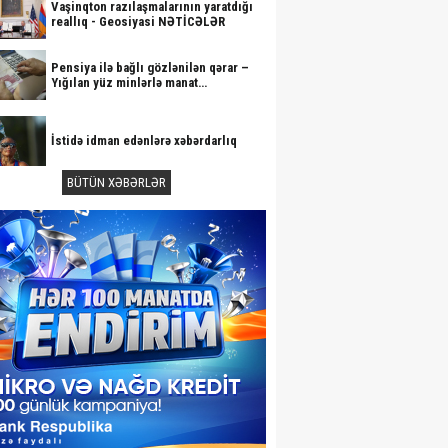
Vaşinqton razılaşmalarının yaratdığı
reallıq - Geosiyasi NƏTİCƏLƏR
Pensiya ilə bağlı gözlənilən qərar –
Yığılan yüz minlərlə manat…
İstidə idman edənlərə xəbərdarlıq
BÜTÜN XƏBƏRLƏR