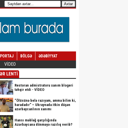
EPORTAJ
BÖLGƏ
ƏDƏBİYYAT
VİDEO
ƏR LENTİ
Restoran admistratoru xanım blogeri
təhqir etdi - VİDEO
“Ölüsünə belə razıyam, amma bilim ki,
haradadır” – Ukraynada itkin düşən
azərbaycanlının xanımı
Hansı məbləğ qarşılığında
Azərbaycana dönməyə razılıq verib?