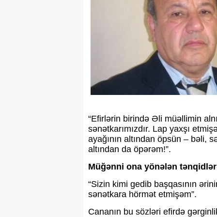
“Efirlərin birində Əli müəllimin
sənətkarımızdır. Lap yaxşı etmişə
ayağının altından öpsün – bəli, s
altından da öpərəm!”.
Müğənni ona yönələn tənqidlərə
“Sizin kimi gedib başqasının ər
sənətkara hörmət etmişəm”.
Cananın bu sözləri efirdə gərgin