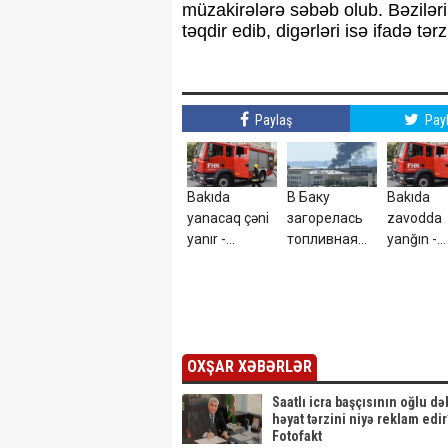
müzakirələrə səbəb olub. Bəziləri
təqdir edib, digərləri isə ifadə tərz
Paylaş
Pay
Bakıda
В Баку
Bakıda
yanacaq çəni
загорелась
zavodda
yanır -
топливная
yanğın -
FOTO+VİDEO
цистерна -
VİDEO
ВИДЕО
OXŞAR XƏBƏRLƏR
Saatlı icra başçısının oğlu də
həyat tərzini niyə reklam edir
Fotofakt