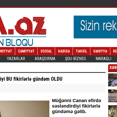
NİYYƏT
CƏMİYYƏT
SOSİAL
HADİSƏ
TƏHSİL
SƏHİYYƏ
R
YAZARLAR
ARAŞDIRMA
ŞOU-BİZNES
MARAQLI
XƏB
iyi BU fikirlərlə gündəm OLDU
Müğənni Canan efirdə
səsləndirdiyi fikirlərlə
gündəmə gəlib.