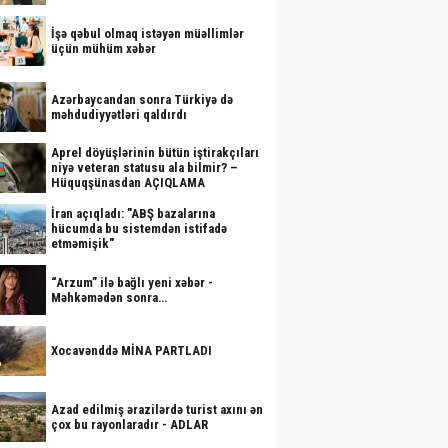
İşə qəbul olmaq istəyən müəllimlər
üçün mühüm xəbər
Azərbaycandan sonra Türkiyə də
məhdudiyyətləri qaldırdı
Aprel döyüşlərinin bütün iştirakçıları
niyə veteran statusu ala bilmir? –
Hüquqşünasdan AÇIQLAMA
İran açıqladı: "ABŞ bazalarına
hücumda bu sistemdən istifadə
etməmişik"
“Arzum” ilə bağlı yeni xəbər -
Məhkəmədən sonra…
Xocavənddə MİNA PARTLADI
Azad edilmiş ərazilərdə turist axını ən
çox bu rayonlaradır - ADLAR