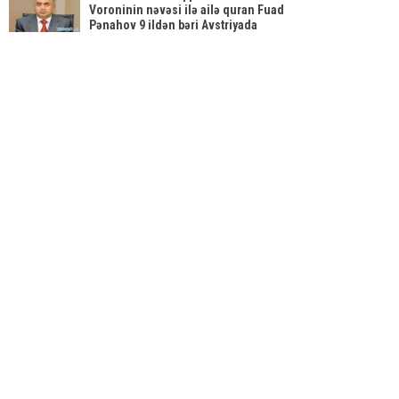
çıxıb...SİYAHI
Voroninin nəvəsi ilə ailə quran Fuad
Pənahov 9 ildən bəri Avstriyada
fəaliyyət göstərən DanGas GMBH
ticarət şirkətinin sahibidir