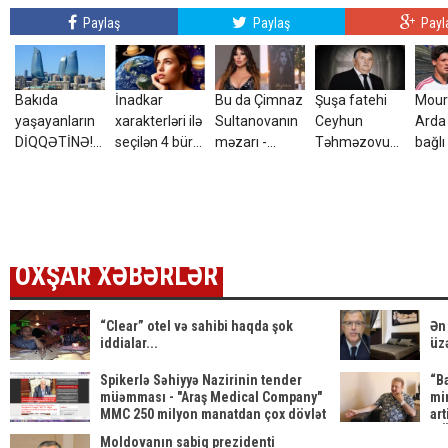
Paylaş
Paylaş
Payl
Bakıda
İnadkar
Bu da Çimnaz
Şuşa fatehi
Mour
yaşayanların
xarakterləri ilə
Sultanovanın
Ceyhun
Arda 
DİQQƏTİNƏ!7
seçilən 4 bürc:
məzarı -
Təhməzovun
bağlı
avqust 2026-
Onları
VİDEO
atası
qərar
cı il saat
fikrindən
dünyasını
00:00-dan
döndərmək
dəyişdi
etibarən...
çətindir
OXŞAR XƏBƏRLƏR
“Clear” otel və sahibi haqda şok
Ən 
iddialar...
üzə
Spikerlə Səhiyyə Nazirinin tender
“Ba
müəmması - "Araş Medical Company"
mi
MMC 250 milyon manatdan çox dövlət
ar
satınalmalarına necə sahib
MÜ
Moldovanın sabiq prezidenti