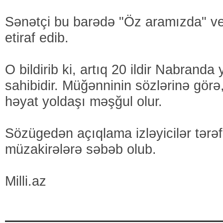
Sənətçi bu barədə "Öz aramızda" ver
etiraf edib.
O bildirib ki, artıq 20 ildir Nabranda 
sahibidir. Müğənninin sözlərinə görə, 
həyat yoldaşı məşğul olur.
Sözügedən açıqlama izləyicilər tərə
müzakirələrə səbəb olub.
Milli.az