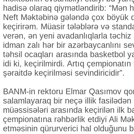
hadisə olaraq qiymətləndirib: “Mən 
Neft Məktəbinə gələndə çox böyük q
keçirirəm. Müasir tələblərə və stand
verən, ən yeni avadanlıqlarla təchi
idman zalı hər bir azərbaycanlını sevi
təhsil ocaqları arasında basketbol yar
idi ki, keçirilmirdi. Artıq çempionatı
şəraitdə keçirilməsi sevindiricidir”.
BANM-in rektoru Elmar Qasımov qon
salamlayaraq bir neçə illik fasilədən 
müəssisələri arasında keçirilən ilk b
çempionatına rəhbərlik etdiyi Ali Mək
etməsinin qürurverici hal olduğunu b