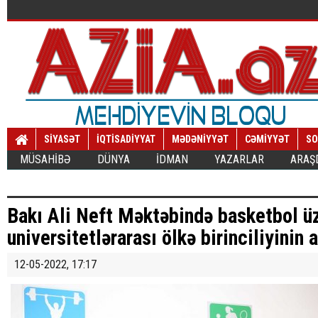
SİYASƏT
İQTİSADİYYAT
MƏDƏNİYYƏT
CƏMİYYƏT
SO
MÜSAHİBƏ
DÜNYA
İDMAN
YAZARLAR
ARAŞ
Bakı Ali Neft Məktəbində basketbol ü
universitetlərarası ölkə birinciliyinin a
12-05-2022, 17:17