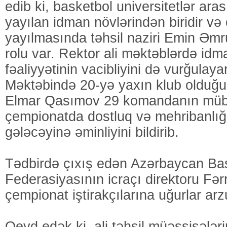
edib ki, basketbol universitetlər ara
yayılan idman növlərindən biridir və
yayılmasında təhsil naziri Emin Əmr
rolu var. Rektor ali məktəblərdə idm
fəaliyyətinin vacibliyini də vurğulaya
Məktəbində 20-yə yaxın klub olduğu
Elmar Qasımov 29 komandanın müb
çempionatda dostluq və mehribanlığı
gələcəyinə əminliyini bildirib.
Tədbirdə çıxış edən Azərbaycan Ba
Federasiyasının icraçı direktoru F
çempionat iştirakçılarına uğurlar arz
Qeyd edək ki, ali təhsil müəssisələri