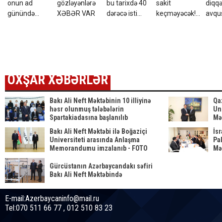
onun ad
gözləyənlərə
bu tarixdə 40
sakit
diqqə
günündə
XƏBƏR VAR
dərəcə isti
keçməyəcək!
avqu
ölübmüş... -
OLACAQ
Sürprizlərə
11:0
FOTOLAR
hazır olun
etiba
BAŞL
OXŞAR XƏBƏRLƏR
Bakı Ali Neft Məktəbinin 10 illiyinə
Qa
həsr olunmuş tələbələrin
Uni
Spartakiadasına başlanılıb
Mə
Bakı Ali Neft Məktəbi ilə Boğaziçi
İs
Universiteti arasında Anlaşma
Pal
Memorandumu imzalanıb - FOTO
Mə
Gürcüstanın Azərbaycandakı səfiri
Bakı Ali Neft Məktəbində
E-mail:Azerbaycaninfo@mail.ru
Tel:070 511 66 77 , 012 510 83 23