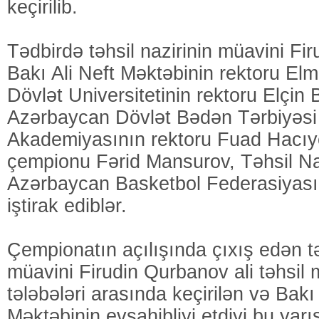
keçirilib.
Tədbirdə təhsil nazirinin müavini Fi
Bakı Ali Neft Məktəbinin rektoru El
Dövlət Universitetinin rektoru Elçin
Azərbaycan Dövlət Bədən Tərbiyəsi
Akademiyasının rektoru Fuad Hacıye
çempionu Fərid Mansurov, Təhsil Naz
Azərbaycan Basketbol Federasiyası
iştirak ediblər.
Çempionatın açılışında çıxış edən tə
müavini Firudin Qurbanov ali təhsil 
tələbələri arasında keçirilən və Bakı 
Məktəbinin evsahibliyi etdiyi bu yarı