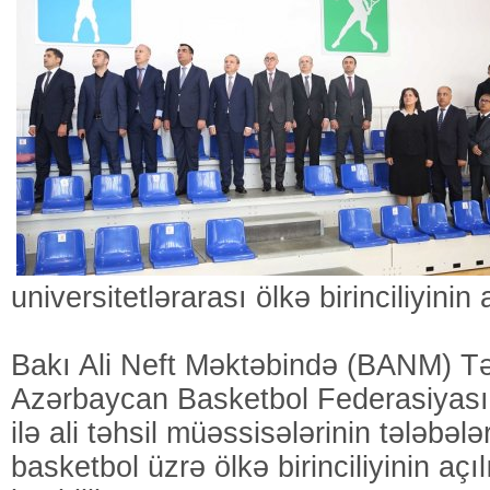
universitetlərarası ölkə birinciliyinin a
Bakı Ali Neft Məktəbində (BANM) Təh
Azərbaycan Basketbol Federasiyasını
ilə ali təhsil müəssisələrinin tələbələ
basketbol üzrə ölkə birinciliyinin açı