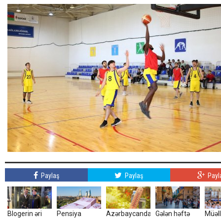
Paylaş
Paylaş
Payl
Blogerin əri
Pensiya
Azərbaycanda
Gələn həftə
Müəll