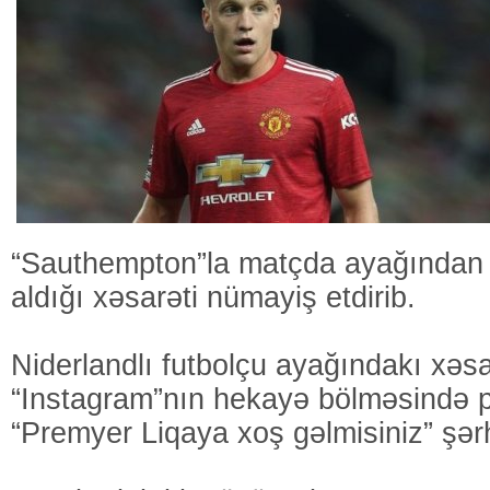
“Sauthempton”la matçda ayağından 
aldığı xəsarəti nümayiş etdirib.
Niderlandlı futbolçu ayağındakı xəs
“Instagram”nın hekayə bölməsində 
“Premyer Liqaya xoş gəlmisiniz” şərh