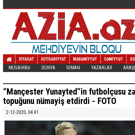
SİYASƏT
İQTİSADİYYAT
MƏDƏNİYYƏT
CƏMİYYƏT
SO
MÜSAHİBƏ
DÜNYA
İDMAN
YAZARLAR
ARAŞ
“Mançester Yunayted”in futbolçusu z
topuğunu nümayiş etdirdi - FOTO
2-12-2020, 04:41