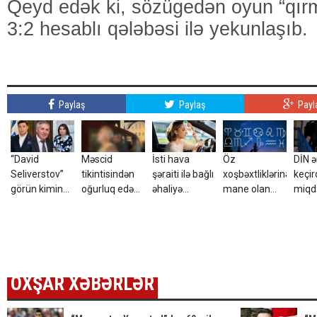
Qeyd edək ki, sözügedən oyun “qırm
3:2 hesablı qələbəsi ilə yekunlaşıb.
Paylaş
Paylaş
Payl
“David
Məscid
İsti hava
Öz
DİN ə
Seliverstov”
tikintisindən
şəraiti ilə bağlı
xoşbəxtliklərinə
keçird
görün kimin
oğurluq edən
əhaliyə
mane olan
miqd
kürəkəni imiş?
4
xəbərdarlıq
bürclər
mad
azərbaycanlı
aşkar
tutuldu – Foto
OXŞAR XƏBƏRLƏR