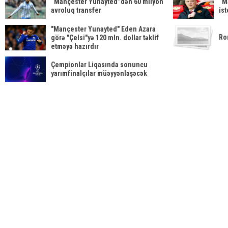
“Mançester Yunayted”dən 60 milyon
“M
avroluq transfer
is
"Mançester Yunayted" Eden Azara
Ro
görə "Çelsi"yə 120 mln. dollar təklif
etməyə hazırdır
Çempionlar Liqasında sonuncu
yarımfinalçılar müəyyənləşəcək