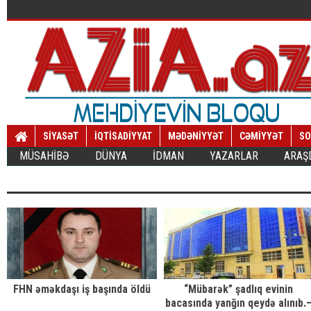
SİYASƏT
İQTİSADİYYAT
MƏDƏNİYYƏT
CƏMİYYƏT
SO
MÜSAHİBƏ
DÜNYA
İDMAN
YAZARLAR
ARAŞ
FHN əməkdaşı iş başında öldü
“Mübarək” şadlıq evinin
bacasında yanğın qeydə alınıb.