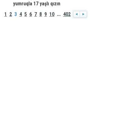
yumruqla 17 yaşlı qızın
BURNUNU SINDIRDI
1
2
3
4
5
6
7
8
9
10
...
402