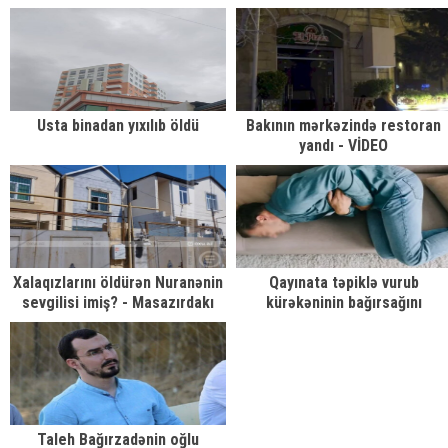
FOTOLAR
Usta binadan yıxılıb öldü
Bakının mərkəzində restoran
yandı - VİDEO
Xalaqızlarını öldürən Nuranənin
Qayınata təpiklə vurub
sevgilisi imiş? - Masazırdakı
kürəkəninin bağırsağını
cinayətin təfərrüatı
partlatdı
Taleh Bağırzadənin oğlu