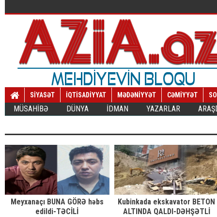
SİYASƏT
İQTİSADİYYAT
MƏDƏNİYYƏT
CƏMİYYƏT
SO
MÜSAHİBƏ
DÜNYA
İDMAN
YAZARLAR
ARAŞ
Meyxanaçı BUNA GÖRƏ həbs
Kubinkada ekskavator BETON
edildi-TƏCİLİ
ALTINDA QALDI-DƏHŞƏTLİ