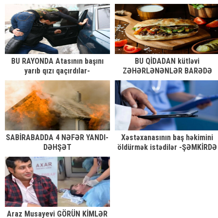
OLAY
BU RAYONDA Atasının başını
BU QİDADAN kütləvi
yarıb qızı qaçırdılar-
ZƏHƏRLƏNƏNLƏR BARƏDƏ
DƏHŞƏTLİ...
YENİ DETALLAR - FOTO
SABİRABADDA 4 NƏFƏR YANDI-
Xəstəxanasının baş həkimini
DƏHŞƏT
öldürmək istədilər -ŞƏMKİRDƏ
DƏHŞƏTLİ OLAY
Araz Musayevi GÖRÜN KİMLƏR