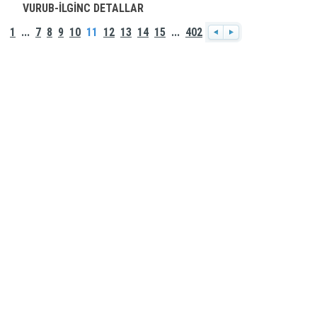
VURUB-İLGİNC DETALLAR
1
...
7
8
9
10
11
12
13
14
15
...
402