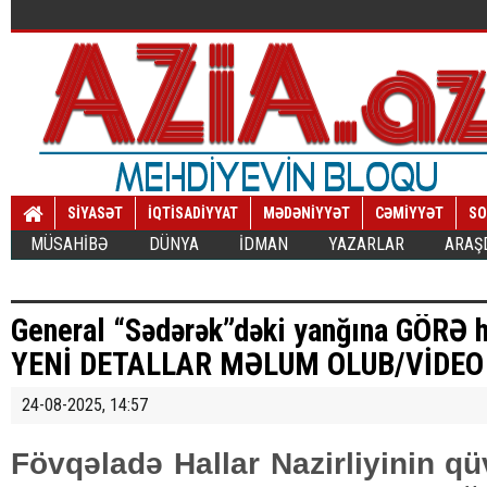
SİYASƏT
İQTİSADİYYAT
MƏDƏNİYYƏT
CƏMİYYƏT
SO
MÜSAHİBƏ
DÜNYA
İDMAN
YAZARLAR
ARAŞ
General “Sədərək”dəki yanğına GÖRƏ h
YENİ DETALLAR MƏLUM OLUB/VİDEO
24-08-2025, 14:57
Fövqəladə Hallar Nazirliyinin qü