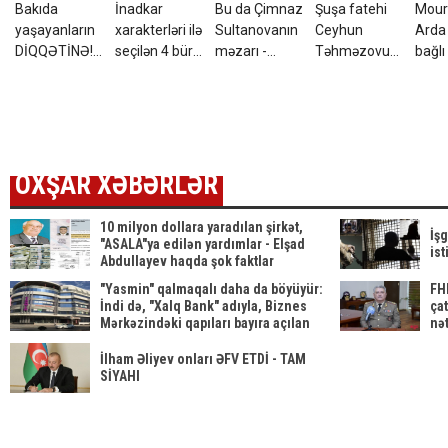
Bakıda
İnadkar
Bu da Çimnaz
Şuşa fatehi
Mour
yaşayanların
xarakterləri ilə
Sultanovanın
Ceyhun
Arda 
DİQQƏTİNƏ!7
seçilən 4 bürc:
məzarı -
Təhməzovun
bağlı
avqust 2026-
Onları
VİDEO
atası
qərar
cı il saat
fikrindən
dünyasını
00:00-dan
döndərmək
dəyişdi
etibarən...
çətindir
OXŞAR XƏBƏRLƏR
10 milyon dollara yaradılan şirkət,
İş
"ASALA"ya edilən yardımlar - Elşad
ist
Abdullayev haqda şok faktlar
"Yasmin" qalmaqalı daha da böyüyür:
FH
İndi də, "Xalq Bank" adıyla, Biznes
ça
Mərkəzindəki qapıları bayıra açılan
nə
obyekt və ofislərin sahiblərinin
başlarına oyun açılır
İlham Əliyev onları ƏFV ETDİ - TAM
SİYAHI