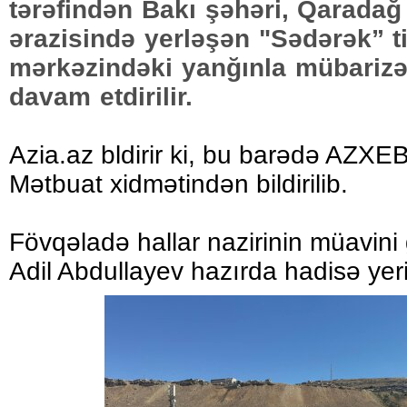
tərəfindən Bakı şəhəri, Qaradağ
ərazisində yerləşən "Sədərək” t
mərkəzindəki yanğınla mübarizə 
davam etdirilir.
Azia.az bldirir ki, bu barədə AZ
Mətbuat xidmətindən bildirilib.
Fövqəladə hallar nazirinin müavini
Adil Abdullayev hazırda hadisə yeri