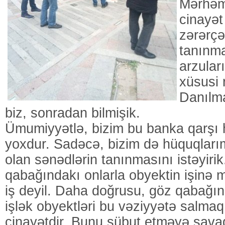
Mərhəm
cinayət
zərərçə
tanınma
arzular
xüsusi 
Danılma
biz, sonradan bilmişik.
Ümumiyyətlə, bizim bu banka qarşı h
yoxdur. Sadəcə, bizim də hüquqlarım
olan sənədlərin tanınmasını istəyirik
qabağındakı onlarla obyektin işinə
iş deyil. Daha doğrusu, göz qabağı
işlək obyektləri bu vəziyyətə salma
cinayətdir. Bunu sübut etməyə savad