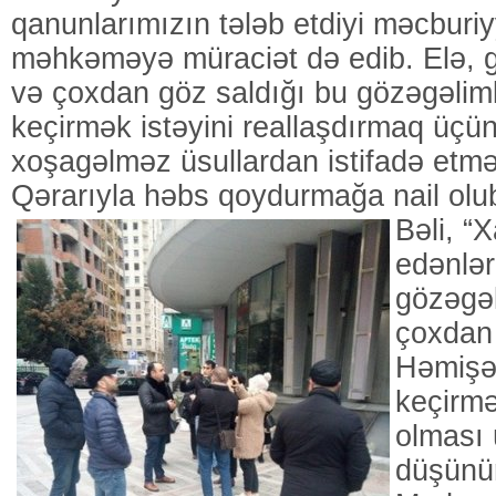
qanunlarımızın tələb etdiyi məcburi
məhkəməyə müraciət də edib. Elə, g
və çoxdan göz saldığı bu gözəgəliml
keçirmək istəyini reallaşdırmaq üçün
xoşagəlməz üsullardan istifadə et
Qərarıyla həbs qoydurmağa nail olu
Bəli, “
edənlər
gözəgəl
çoxdan 
Həmişə b
keçirm
olması 
düşünü