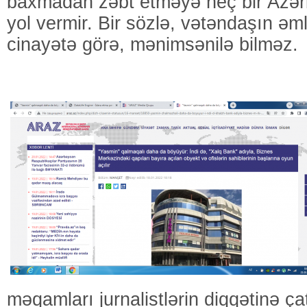
baxmadan zəbt etməyə heç bir Azə
yol vermir. Bir sözlə, vətəndaşın əml
cinayətə görə, mənimsənilə bilməz.
məqamları jurnalistlərin diqqətinə ç