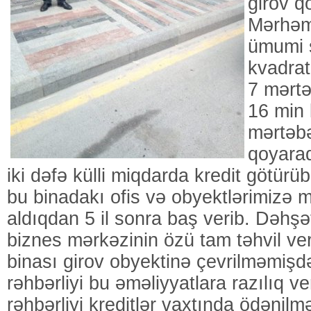
girov q
Mərhəm
ümumi 
kvadrat
7 mərtə
16 min 
mərtəbə
qoyaraq
iki dəfə külli miqdarda kredit götürü
bu binadakı ofis və obyektlərimizə m
aldıqdan 5 il sonra baş verib. Dəhşə
biznes mərkəzinin özü tam təhvil ve
binası girov obyektinə çevrilməmişd
rəhbərliyi bu əməliyyatlara razılıq v
rəhbərliyi kreditlər vaxtında ödənilm