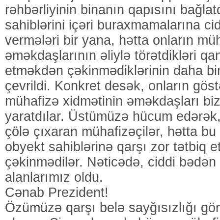
rəhbərliyinin binanın qapısını bağlat
sahiblərini içəri buraxmamalarına cid
vermələri bir yana, hətta onların mü
əməkdaşlarının əliylə törətdikləri q
etməkdən çəkinmədiklərinin daha bi
çevrildi. Konkret desək, onların göstər
mühafizə xidmətinin əməkdaşları bi
yaratdılar. Üstümüzə hücum edərək,
çölə çıxaran mühafizəçilər, hətta b
obyekt sahiblərinə qarşı zor tətbiq 
çəkinmədilər. Nəticədə, ciddi bədən 
alanlarımız oldu.
Cənab Prezident!
Özümüzə qarşı belə sayğısızlığı gör