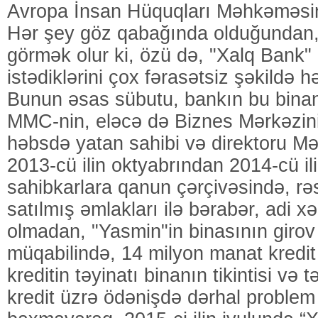
Avropa İnsan Hüquqları Məhkəməsin
Hər şey göz qabağında olduğundan,
görmək olur ki, özü də, "Xalq Bank" 
istədiklərini çox fərasətsiz şəkildə h
Bunun əsas sübutu, bankın bu binanı
MMC-nin, eləcə də Biznes Mərkəzin
həbsdə yatan sahibi və direktoru M
2013-cü ilin oktyabrından 2014-cü i
sahibkarlara qanun çərçivəsində, rə
satılmış əmlakları ilə bərabər, adi x
olmadan, "Yasmin"in binasının giro
müqabilində, 14 milyon manat kredit
kreditin təyinatı binanın tikintisi və 
kredit üzrə ödənişdə dərhal problem