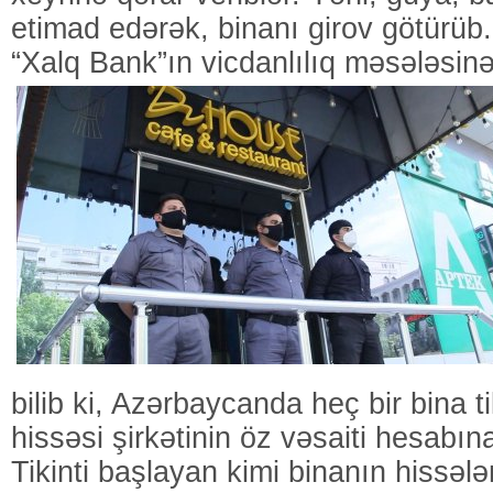
etimad edərək, binanı girov götürü
“Xalq Bank”ın vicdanlılıq məsələsin
bilib ki, Azərbaycanda heç bir bina ti
hissəsi şirkətinin öz vəsaiti hesabına
Tikinti başlayan kimi binanın hissələ