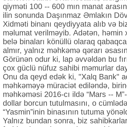
qiyməti 100 -- 600 mın manat arası
ilin sonunda Daşınmaz Əmlakın Dövl
Xidməti binanı qeydiyyata alıb və b
məlumat verilməyib. Adətən, həmin
belə binaları könüllü olaraq qabaqc
almır, yalnız məhkəmə qərarı əsasın
Görünən odur ki, lap əvvəldən bu fı
çox güclü nüfuz sahibi məmurlar da
Onu da qeyd edək ki, "Xalq Bank" ad
məhkəməyə müraciət ediləndə, birinc
məhkəməsi 2016-cı ildə “Mars -- M”
dollar borcun tutulmasını, o cümləd
“Yasmin”inin binasının tutuma yönəld
Yalnız bundan sonra, biz sahibkarlar