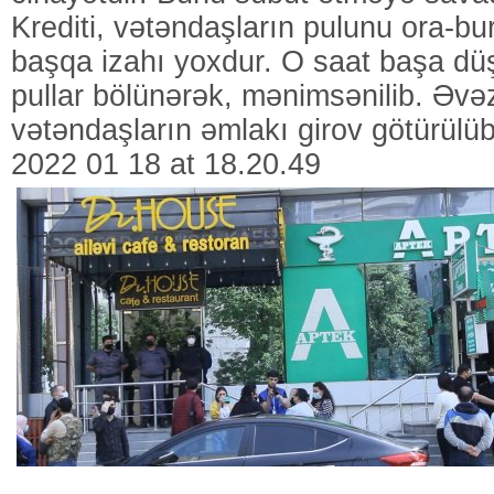
Krediti, vətəndaşların pulunu ora-b
başqa izahı yoxdur. O saat başa düşü
pullar bölünərək, mənimsənilib. Əvə
vətəndaşların əmlakı girov götürül
2022 01 18 at 18.20.49