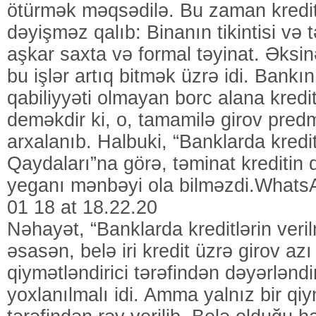
ötürmək məqsədilə. Bu zaman krediti
dəyişməz qalıb: Binanın tikintisi və t
aşkar saxta və formal təyinat. Əksi
bu işlər artıq bitmək üzrə idi. Bank
qabiliyyəti olmayan borc alana kredi
deməkdir ki, o, tamamilə girov pred
arxalanıb. Halbuki, “Banklarda kredit
Qaydaları”na görə, təminat kreditin 
yeganı mənbəyi ola bilməzdi.What
01 18 at 18.22.20
Nəhayət, “Banklarda kreditlərin veri
əsasən, belə iri kredit üzrə girov azı
qiymətləndirici tərəfindən dəyərləndir
yoxlanılmalı idi. Amma yalnız bir qiy