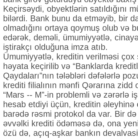
Keçirsəydi, obyektlərin satıldığını
bilərdi. Bank bunu da etməyib, bir d
olmadığını ortaya qoymuş olub və bu
edərək, deməli, ümumiyyətlə, cinay
iştirakçı olduğuna imza atıb.
Ümumiyyətlə, kreditin verilməsi çox 
həyata keçirilib və “Banklarda kreditl
Qaydaları”nın tələbləri dəfələrlə poz
krediti filialının mənfi Qərarına zidd o
“Mars -- M”-in problemli və zərərlə i
hesab etdiyi üçün, kreditin əleyhinə
barədə rəsmi protokol da var. Bir də 
əvvəlki krediti ödəməsə də, ona yeni k
özü də, açıq-aşkar bankın devalvasiy