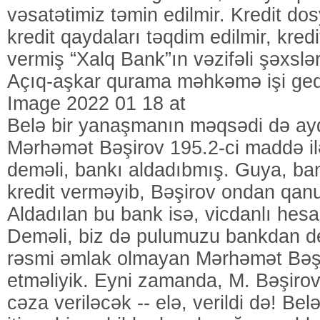
vəsatətimiz təmin edilmir. Kredit dos
kredit qaydaları təqdim edilmir, kred
vermiş “Xalq Bank”ın vəzifəli şəxsləri
Açıq-aşkar qurama məhkəmə işi ge
Image 2022 01 18 at
Belə bir yanaşmanın məqsədi də ayd
Mərhəmət Bəşirov 195.2-ci maddə il
deməli, bankı aldadıbmış. Guya, b
kredit verməyib, Bəşirov ondan qanu
Aldadılan bu bank isə, vicdanlı hes
Deməli, biz də pulumuzu bankdan dey
rəsmi əmlak olmayan Mərhəmət Bəşi
etməliyik. Eyni zamanda, M. Bəşiro
cəza veriləcək -- elə, verildi də! Bel