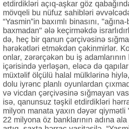
etdirdikləri açıq-aşkar göz qabağın
mövqeli bu nüfuz sahibləri əvvəlcədə
“Yasmin”in baxımlı binasını, "ağına
baxmadan" ələ keçirməkdə israrlıdırl
də, heç bir qanun çərçivəsinə sığmay
hərəkətləri etməkdən çəkinmirlər. K
onlar, zərərçəkən bu iş adamlarının h
içərisində yerləşən, eləcə də qapılar
müxtəlif ölçülü halal mülklərinə hiylə, f
dolu iyrənc planlı oyunlardan çıxma
və vicdan çərçivəsinə sığmayan vasi
isə, qanunsuz təşkil etdirdikləri hərr
milyon manata yaxın dəyər qiymətli "
22 milyona öz banklarının adına ala bi
artıq, saxta hərrac vasitəsilə, “Yasmi