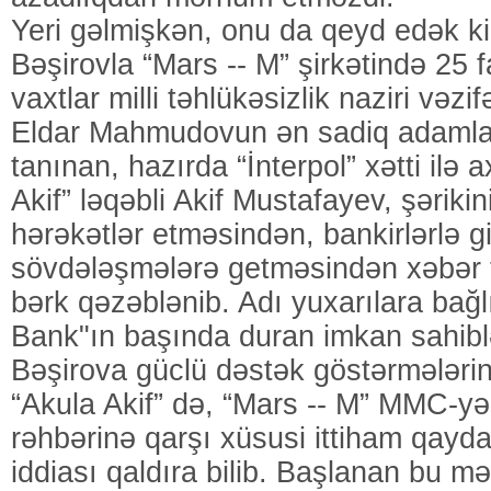
Yeri gəlmişkən, onu da qeyd edək k
Bəşirovla “Mars -- M” şirkətində 25 f
vaxtlar milli təhlükəsizlik naziri vəzi
Eldar Mahmudovun ən sadiq adamları
tanınan, hazırda “İnterpol” xətti ilə 
Akif” ləqəbli Akif Mustafayev, şərikini
hərəkətlər etməsindən, bankirlərlə gi
sövdələşmələrə getməsindən xəbər 
bərk qəzəblənib. Adı yuxarılara bağl
Bank"ın başında duran imkan sahibl
Bəşirova güclü dəstək göstərmələr
“Akula Akif” də, “Mars -- M” MMC-y
rəhbərinə qarşı xüsusi ittiham qa
iddiası qaldıra bilib. Başlanan bu 