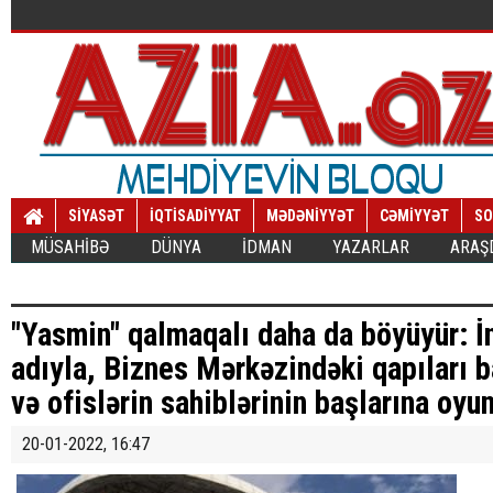
SİYASƏT
İQTİSADİYYAT
MƏDƏNİYYƏT
CƏMİYYƏT
SO
MÜSAHİBƏ
DÜNYA
İDMAN
YAZARLAR
ARAŞ
"Yasmin" qalmaqalı daha da böyüyür: İn
adıyla, Biznes Mərkəzindəki qapıları b
və ofislərin sahiblərinin başlarına oyun
20-01-2022, 16:47