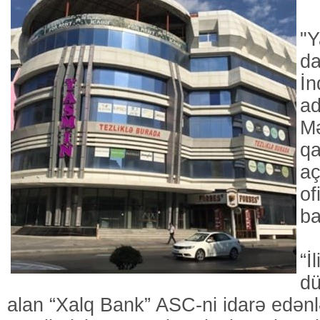
"Y
da
İn
ad
Mə
qa
aç
of
ba
“İ
dü
alan “Xalq Bank” ASC-ni idarə edən