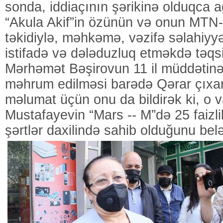
sonda, iddiaçının şərikinə olduqca a
“Akula Akif”in özünün və onun MTN-d
təkidiylə, məhkəmə, vəzifə səlahiyyə
istifadə və dələduzluq etməkdə təqsirl
Mərhəmət Bəşirovun 11 il müddətin
məhrum edilməsi barədə Qərar çıxar
məlumat üçün onu da bildirək ki, o v
Mustafayevin “Mars -- M”də 25 faizl
şərtlər daxilində sahib olduğunu belə