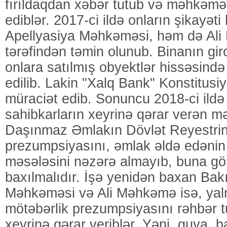
fırıldaqdan xəbər tutub və məhkəmə
ediblər. 2017-ci ildə onların şikayət
Apellyasiya Məhkəməsi, həm də Al
tərəfindən təmin olunub. Binanın gir
onlara satılmış obyektlər hissəsində
edilib. Lakin "Xalq Bank" Konstitu
müraciət edib. Sonuncu 2018-ci ildə 
sahibkarların xeyrinə qərar verən 
Daşınmaz Əmlakın Dövlət Reyestrin
prezumpsiyasını, əmlak əldə edənin 
məsələsini nəzərə almayıb, buna gö
baxılmalıdır. İşə yenidən baxan Bak
Məhkəməsi və Ali Məhkəmə isə, yaln
mötəbərlik prezumpsiyasını rəhbər t
xeyrinə qərar veriblər. Yəni, guya, 