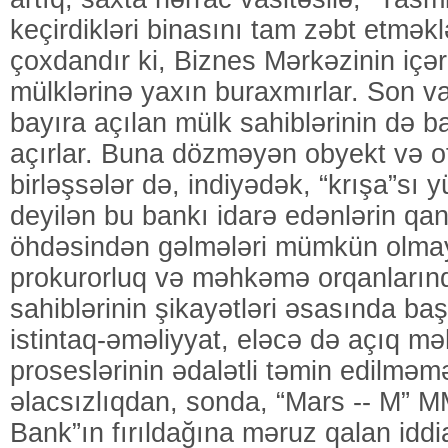
keçirdikləri binasını tam zəbt etməklə
çoxdandır ki, Biznes Mərkəzinin içər
mülklərinə yaxın buraxmırlar. Son va
bayıra açılan mülk sahiblərinin də b
açırlar. Buna dözməyən obyekt və of
birləşsələr də, indiyədək, “krışa”sı
deyilən bu bankı idarə edənlərin qa
öhdəsindən gəlmələri mümkün olmay
prokurorluq və məhkəmə orqanların
sahiblərinin şikayətləri əsasında ba
istintaq-əməliyyat, eləcə də açıq 
proseslərinin ədalətli təmin edilmə
əlacsızlıqdan, sonda, “Mars -- M” M
Bank”ın fırıldağına məruz qalan iddi