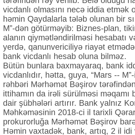
tərəfindən rəy verilib. Belə olduğu h
vicdanlı olmasını necə iddia etmək o
həmin Qaydalarla tələb olunan bir sı
M”-dən götürməyib: Biznes-plan, tikin
alanın qiymətləndirilməsi hesabatı və
yerdə, qanunvericiliyə riayət etmədə
bank vicdanlı hesab oluna bilməz.
Bütün bunlara baxmayaraq, bank iddi
vicdanlıdır, hətta, guya, “Mars -- M”-
rəhbəri Mərhəmət Bəşirov tərəfindən 
ittihamın da irəli sürülməsi məqamı 
dair şübhələri artırır. Bank yalnız Ko
Məhkəməsinin 2018-ci il tarixli Qər
prokurorluğa Mərhəmət Bəşirov barə
Həmin vaxtadək, bank, artıq, 2 il idi v