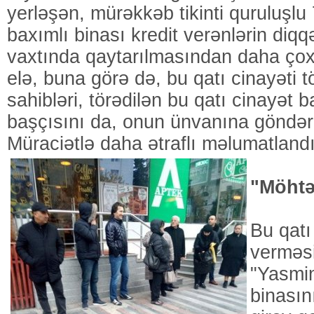
yerləşən, mürəkkəb tikinti quruluşlu
baxımlı binası kredit verənlərin diqqət
vaxtında qaytarılmasından daha çox 
elə, buna görə də, bu qatı cinayəti t
sahibləri, törədilən bu qatı cinayət 
başçısını da, onun ünvanına göndərd
Müraciətlə daha ətraflı məlumatlandı
"Möhtə
Bu qatı
verməsi
"Yasmi
binasın