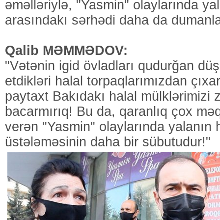
əməlləriylə, "Yasmin" olaylarında ya
arasındakı sərhədi daha da dumanlan
Qalib MƏMMƏDOV:
"Vətənin igid övladları qudurğan dü
etdikləri halal torpaqlarımızdan çıxara
paytaxt Bakıdakı halal mülklərimizi 
bacarmırıq! Bu da, qaranlıq çox mə
verən "Yasmin" olaylarında yalanın hə
üstələməsinin daha bir sübutudur!"