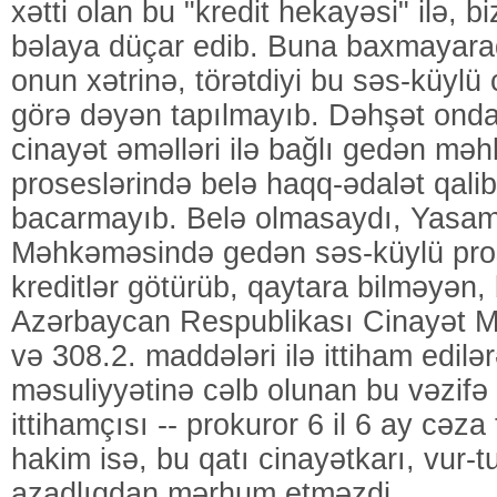
xətti olan bu "kredit hekayəsi" ilə, 
bəlaya düçar edib. Buna baxmayar
onun xətrinə, törətdiyi bu səs-küylü 
görə dəyən tapılmayıb. Dəhşət onda
cinayət əməlləri ilə bağlı gedən mə
proseslərində belə haqq-ədalət qali
bacarmayıb. Belə olmasaydı, Yasa
Məhkəməsində gedən səs-küylü pro
kreditlər götürüb, qaytara bilməyən,
Azərbaycan Respublikası Cinayət Mə
və 308.2. maddələri ilə ittiham edilə
məsuliyyətinə cəlb olunan bu vəzifə 
ittihamçısı -- prokuror 6 il 6 ay cəz
hakim isə, bu qatı cinayətkarı, vur-tu
azadlıqdan mərhum etməzdi.