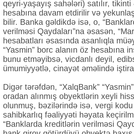
qeyri-yaşayış sahələri) satılır, tikint
hesabına davam etdirilir və yekunlaş
bilir. Banka gəldikdə isə, o, “Banklar
verilməsi Qaydaları”na əsasən, “Mar
hesabatları əsasında asanlıqla müəy
“Yasmin” borc alanın öz hesabına in
bunu etməyibsə, vicdanlı deyil, edib
ümumiyyətlə, cinayət əməlində iştira
Digər tərəfdən, “XalqBank” “Yasmin”i
oradan alınmış obyektlərin xeyli hiss
olunmuş, bəzilərində isə, vergi kodu
sahibkarlıq fəaliyyəti həyata keçiri
“Banklarda kreditlərin verilməsi Qay
bank girov götürdüyü obyektə baxış k