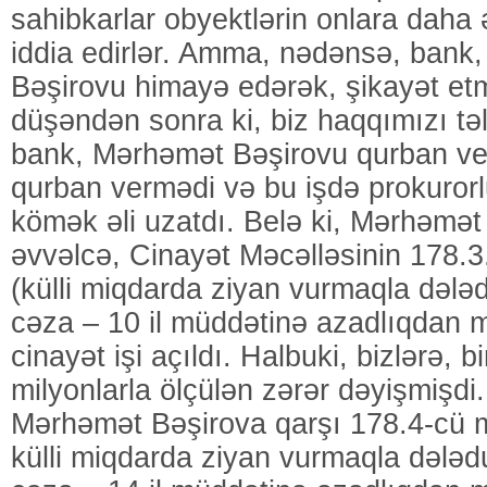
sahibkarlar obyektlərin onlara daha ə
iddia edirlər. Amma, nədənsə, bank,
Bəşirovu himayə edərək, şikayət etm
düşəndən sonra ki, biz haqqımızı tə
bank, Mərhəmət Bəşirovu qurban v
qurban vermədi və bu işdə prokuror
kömək əli uzatdı. Belə ki, Mərhəmət
əvvəlcə, Cinayət Məcəlləsinin 178.3
(külli miqdarda ziyan vurmaqla dələ
cəza – 10 il müddətinə azadlıqdan 
cinayət işi açıldı. Halbuki, bizlərə, b
milyonlarla ölçülən zərər dəyişmişdi
Mərhəmət Bəşirova qarşı 178.4-cü 
külli miqdarda ziyan vurmaqla dələ