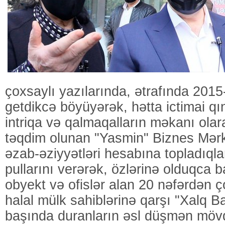
çoxsaylı yazılarında, ətrafında 2015
getdikcə böyüyərək, hətta ictimai qı
intriqa və qalmaqalların məkanı ola
təqdim olunan "Yasmin" Biznes Mərkə
əzab-əziyyətləri hesabına topladıqlar
pullarını verərək, özlərinə olduqca 
obyekt və ofislər alan 20 nəfərdən ç
halal mülk sahiblərinə qarşı "Xalq 
başında duranların əsl düşmən möv