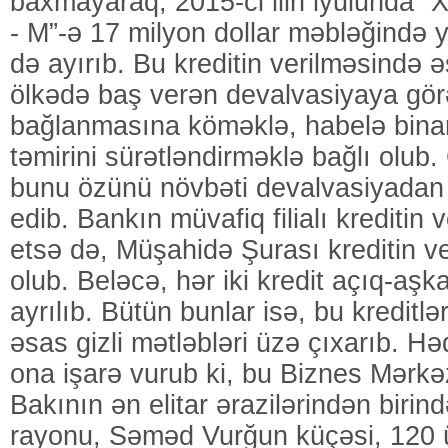
baxmayaraq, 2015-ci ilin iyulunda “X
- M”-ə 17 milyon dollar məbləğində y
də ayırıb. Bu kreditin verilməsində
ölkədə baş verən devalvasiyaya görə
bağlanmasına köməklə, habelə binanı
təmirini sürətləndirməklə bağlı olub
bunu özünü növbəti devalvasiyada
edib. Bankın müvafiq filialı kreditin 
etsə də, Müşahidə Şurası kreditin ve
olub. Beləcə, hər iki kredit açıq-aş
ayrılıb. Bütün bunlar isə, bu kreditlə
əsas gizli mətləbləri üzə çıxarıb. Həq
ona işarə vurub ki, bu Biznes Mərkə
Bakının ən elitar ərazilərindən birin
rayonu, Səməd Vurğun küçəsi, 120