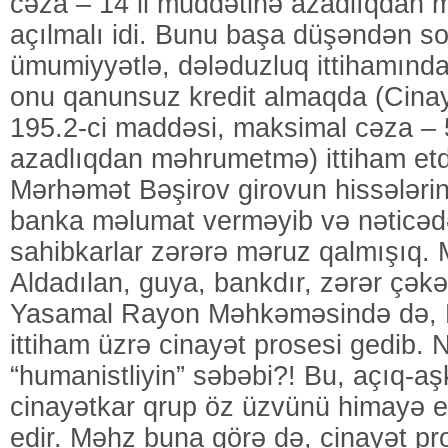
cəza – 14 il müddətinə azadlıqdan 
açılmalı idi. Bunu başa düşəndən so
ümumiyyətlə, dələduzluq ittihamında
onu qanunsuz kredit almaqda (Cinay
195.2-ci maddəsi, maksimal cəza – 
azadlıqdan məhrumetmə) ittiham etd
Mərhəmət Bəşirov girovun hissələrin
banka məlumat verməyib və nəticədə
sahibkarlar zərərə məruz qalmışıq. 
Aldadılan, guya, bankdır, zərər çəkən
Yasamal Rayon Məhkəməsində də, B
ittiham üzrə cinayət prosesi gedib. 
“humanistliyin” səbəbi?! Bu, açıq-aşk
cinayətkar qrup öz üzvünü himayə e
edir. Məhz buna görə də, cinayət pr