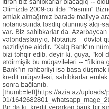
itirən biz sahibkarlar olacağıq -- old
Əlimizdə 2009-cu ildə “Yasmin” Biz
əmlak almağımız barədə maliyyə aray
notariusunda təsdiq olunmuş alqı-sa
var. Biz sahibkarlar da, Azərbaycan 
vətəndaşlarıyıq. Notarius – dövlət 
nazirliyinə aiddir. "Xalq Bank"ın nü
bizi təhqir edib, deyir ki, guya, "kol 
etdirmişik bu müqavilələri -- “filkina
Bank"ın rəhbərliyi isə başa düşmək i
kredit müqaviləsi, sahibkarlar əmlak
sonra bağlanıb.
[thumb=left]https://azia.az/uploads/
01/1642682801_whatsapp_mage_20
Bir də ki, kredit verərkən bank bir 