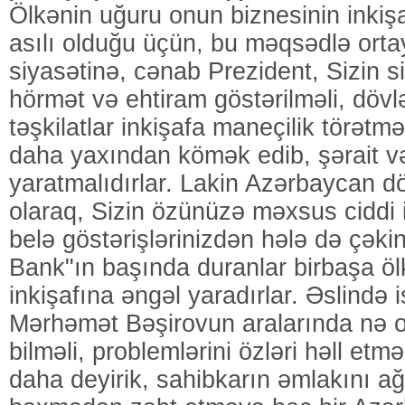
Ölkənin uğuru onun biznesinin inki
asılı olduğu üçün, bu məqsədlə orta
siyasətinə, cənab Prezident, Sizin s
hörmət və ehtiram göstərilməli, dövl
təşkilatlar inkişafa maneçilik törətm
daha yaxından kömək edib, şərait v
yaratmalıdırlar. Lakin Azərbaycan dö
olaraq, Sizin özünüzə məxsus ciddi i
belə göstərişlərinizdən hələ də çək
Bank"ın başında duranlar birbaşa öl
inkişafına əngəl yaradırlar. Əslində 
Mərhəmət Bəşirovun aralarında nə ol
bilməli, problemlərini özləri həll etməl
daha deyirik, sahibkarın əmlakını a