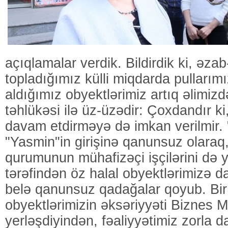
açıqlamalar verdik. Bildirdik ki, əzab
topladığımız külli miqdarda pullarım
aldığımız obyektlərimiz artıq əlimiz
təhlükəsi ilə üz-üzədir: Çoxdandır ki
davam etdirməyə də imkan verilmir. 
"Yasmin"in girişinə qanunsuz olaraq
qurumunun mühafizəçi işçilərini də y
tərəfindən öz halal obyektlərimizə d
belə qanunsuz qadağalar qoyub. Bir
obyektlərimizin əksəriyyəti Biznes M
yerləşdiyindən, fəaliyyətimiz zorla d