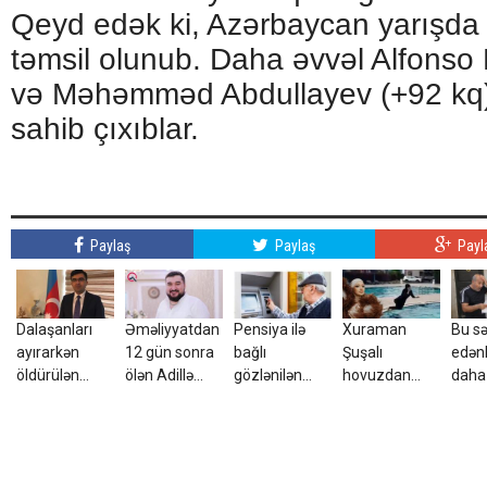
Qeyd edək ki, Azərbaycan yarışda 
təmsil olunub. Daha əvvəl Alfonso
və Məhəmməd Abdullayev (+92 kq
sahib çıxıblar.
Paylaş
Paylaş
Payl
Dalaşanları
Əməliyyatdan
Pensiya ilə
Xuraman
Bu sə
ayırarkən
12 gün sonra
bağlı
Şuşalı
edən
öldürülən
ölən Adillə
gözlənilən
hovuzdan
daha
Azər vəkilin
bağlı - cinayət
qərar – Yığılan
görüntülərini
kom
qardaşı imiş -
işi açıldı
yüz minlərlə
paylaşdı -
ödəni
FOTO
manat…
Video