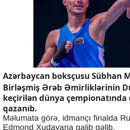
Azərbaycan boksçusu Sübhan M
Birləşmiş Ərəb Əmirliklərinin 
keçirilən dünya çempionatında 
qazanıb.
Məlumata görə, idmançı finalda Rus
Edmond Xudayana qalib gəlib.