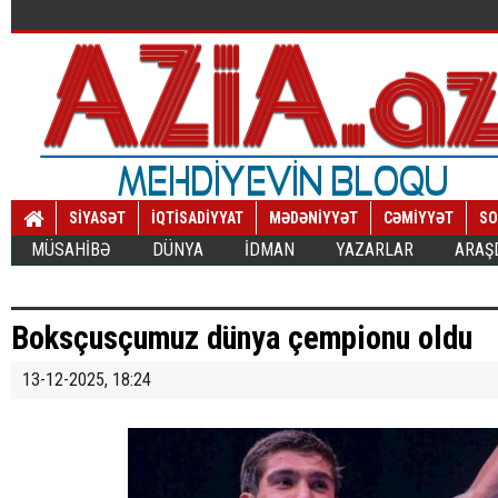
SİYASƏT
İQTİSADİYYAT
MƏDƏNİYYƏT
CƏMİYYƏT
SO
MÜSAHİBƏ
DÜNYA
İDMAN
YAZARLAR
ARAŞ
Boksçusçumuz dünya çempionu oldu
13-12-2025, 18:24