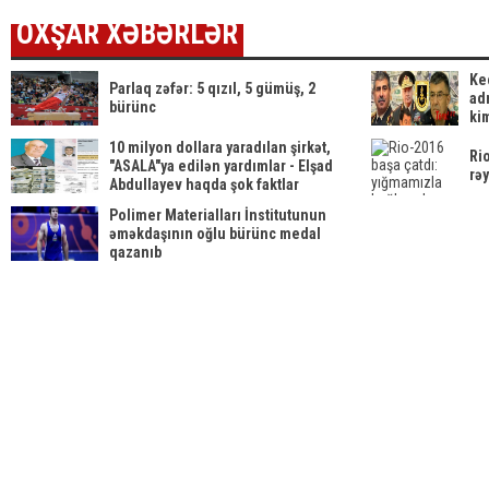
OXŞAR XƏBƏRLƏR
Ke
Parlaq zəfər: 5 qızıl, 5 gümüş, 2
ad
bürünc
ki
SE
10 milyon dollara yaradılan şirkət,
Ri
"ASALA"ya edilən yardımlar - Elşad
rəy
Abdullayev haqda şok faktlar
Polimer Materialları İnstitutunun
əməkdaşının oğlu bürünc medal
qazanıb