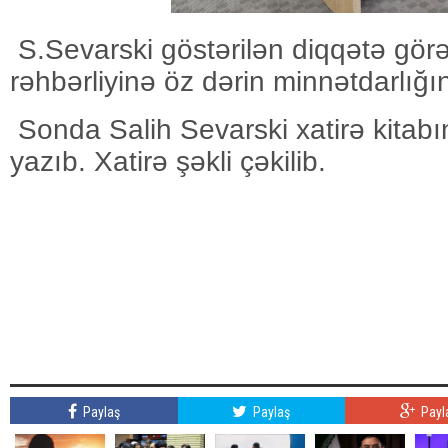
S.Sevarski göstərilən diqqətə gö
rəhbərliyinə öz dərin minnətdarlığını
Sonda Salih Sevarski xatirə kitabın
yazıb. Xatirə şəkli çəkilib.
Paylaş
Paylaş
Payl