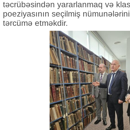
təcrübəsindən yararlanmaq və kla
poeziyasının seçilmiş nümunələrini 
tərcümə etməkdir.