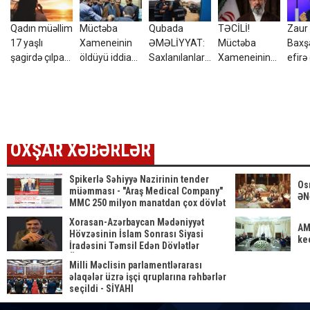
Qadın müəllim
Müctəba
Qubada
TƏCİLİ!
Zaur
17 yaşlı
Xameneinin
ƏMƏLİYYAT:
Müctəba
Baxşə
şagirdə çılpaq
öldüyü iddia
Saxlanılanlar
Xameneinin
efirə
fotolarını
olunur - FOTO
var –
ölüm xəbəri
yolladı - FOTO
FOTO/VİDEO
yayıldı - FOTO
OXŞAR XƏBƏRLƏR
Spikerlə Səhiyyə Nazirinin tender
Os
müəmması - "Araş Medical Company"
ƏN
MMC 250 milyon manatdan çox dövlət
satınalmalarına necə sahib
Xorasan-Azərbaycan Mədəniyyət
çıxıb...SİYAHI
AM
Hövzəsinin İslam Sonrası Siyasi
keç
İradəsini Təmsil Edən Dövlətlər
Üzərinə
Milli Məclisin parlamentlərarası
əlaqələr üzrə işçi qruplarına rəhbərlər
seçildi - SİYAHI