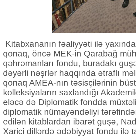
Kitabxananın fəaliyyəti ilə yaxında
qonaq, öncə MEK-in Qarabağ müh
qəhrəmanları fondu, buradakı guşə
dəyərli nəşrlər haqqında ətraflı mə
qonaq AMEA-nın təsisçilərinin büstl
kolleksiyaların saxlandığı Akademik
eləcə də Diplomatik fondda müxtəlif
diplomatik nümayəndəliyi tərəfin
edilən kitablardan ibarət guşə, Nadi
Xarici dillərdə ədəbiyyat fondu ilə 