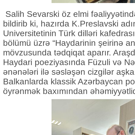
Salih Sevarski öz elmi fəaliyyətin
bildirib ki, hazırda K.Preslavski a
Universitetinin Türk dilləri kafedra
bölümü üzrə “Haydarinin şeirinə an
mövzusunda tədqiqat aparır. Araş
Haydari poeziyasında Füzuli və Nə
ənənələri ilə səsləşən cizgilər aşka
Balkanlarda klassik Azərbaycan poe
öyrənmək baxımından əhəmiyyətlid