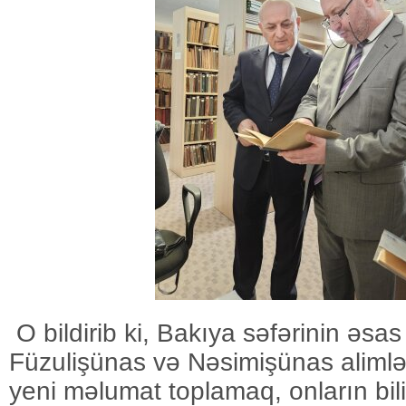
O bildirib ki, Bakıya səfərinin əsa
Füzulişünas və Nəsimişünas alimlə
yeni məlumat toplamaq, onların bil