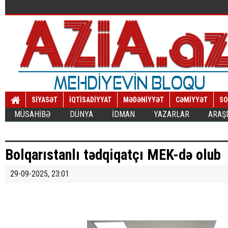
SİYASƏT
İQTİSADİYYAT
MƏDƏNİYYƏT
CƏMİYYƏT
SO
MÜSAHİBƏ
DÜNYA
İDMAN
YAZARLAR
ARAŞ
Bolqarıstanlı tədqiqatçı MEK-də olub
29-09-2025, 23:01