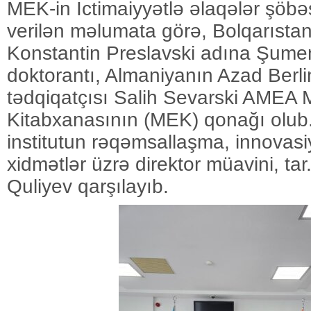
MEK-in
İctimaiyyətlə əlaqələr şöbə
verilən məlumata görə,
Bolqarısta
Konstantin Preslavski adına Şumen
doktorantı, Almaniyanın Azad Berlin
tədqiqatçısı Salih Sevarski AMEA 
Kitabxanasının (MEK) qonağı olub
institutun rəqəmsallaşma, innovasi
xidmətlər üzrə direktor müavini, tar
Quliyev qarşılayıb.