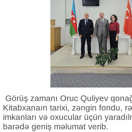
Görüş zamanı Oruc Quliyev qonağ
Kitabxanaın tarixi, zəngin fondu, 
imkanları və oxucular üçün yaradıl
barədə geniş məlumat verib.