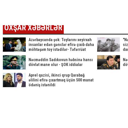
FOTO
kanalda batdı
OXŞAR XƏBƏRLƏR
Azərbaycanda şok: Toylarını xeyirxah
"N
insanlar edən gənclər efirə çıxıb daha
si
möhtəşəm toy istədilər- Təfərrüat
da
Nəcməddin Sadıkovun həbsinə hansı
Nə
dövlət mane olur - ŞOK iddialar
dö
Aprel qazisi, ikinci qrup Qarabağ
əlilini efirə çıxartmaq üçün 500 manat
ödəniş istənildi