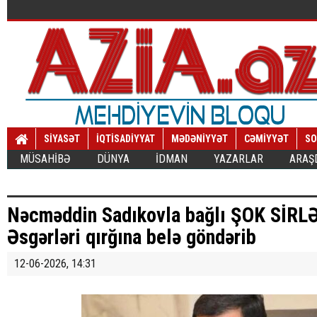
SİYASƏT
İQTİSADİYYAT
MƏDƏNİYYƏT
CƏMİYYƏT
SO
MÜSAHİBƏ
DÜNYA
İDMAN
YAZARLAR
ARAŞ
Nəcməddin Sadıkovla bağlı ŞOK SİRLƏ
Əsgərləri qırğına belə göndərib
12-06-2026, 14:31