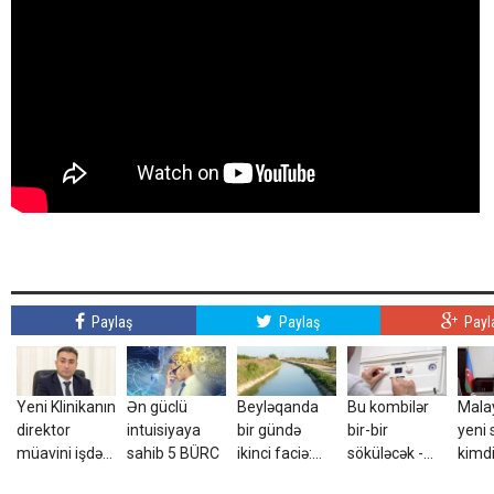
Paylaş
Paylaş
Payl
Yeni Klinikanın
Ən güclü
Beyləqanda
Bu kombilər
Mala
direktor
intuisiyaya
bir gündə
bir-bir
yeni 
müavini işdən
sahib 5 BÜRC
ikinci faciə:
söküləcək -
kimd
çıxarıldı -
Yeniyetmə
Tarix açıqlandı
Dosy