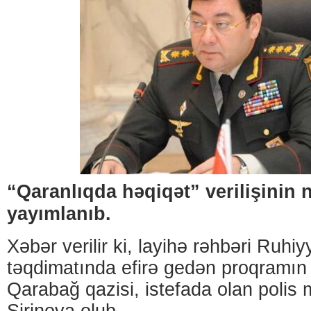
“Qaranlıqda həqiqət” verilişinin n
yayımlanıb.
Xəbər verilir ki, layihə rəhbəri Ruhi
təqdimatında efirə gedən proqramın
Qarabağ qazisi, istefada olan polis