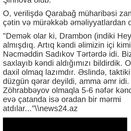
Şirinova olub.
O, verilişdə Qarabağ müharibəsi zama
çətin və mürəkkəb əməliyyatlardan 
"Demək olar ki, Drambon (indiki Hey
almışdıq. Artıq kəndi əlimizin içi kimi
Nəcməddin Sadıkov Tərtərdə idi. Bi
saxlayıb kəndi aldığımızı bildirdik. 
daxil olmaq lazımdır. Əslində, takti
düzgün qərar deyildi, amma əmr idi
Zöhrabbəyov olmaqla 5-6 nəfər kəndə
evə çatanda isə oradan bir mərmi
atdılar..."\\news24.az