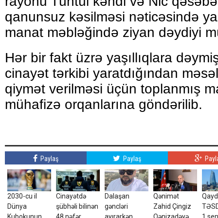
rayonu Tüntül kəndi və Nic qəsəbə
qanunsuz kəsilməsi nəticəsində yaş
manat məbləğində ziyan dəydiyi mü
Hər bir fakt üzrə yaşıllıqlara dəym
cinayət tərkibi yaratdığından məsə
qiymət verilməsi üçün toplanmış ma
mühafizə orqanlarına göndərilib.
Paylaş
Paylaş
Payl
2030-cu il
Cinayətdə
Dalaşan
Qənimət
Qayd
Dünya
şübhəli bilinən
gəncləri
Zahid Çingiz
TƏSD
Kubokunun
48 nəfər
ayırarkən
Qənizadəyə
1 se