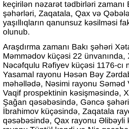
keçirilən nəzarət tədbirləri zaman
şəhərləri, Zaqatala, Qax və Qəbəl
yaşıllıqların qanunsuz kəsilməsi fak
olunub.
Araşdırma zamanı Bakı şəhəri Xət
Məmmədov küçəsi 22 ünvanında, X
Nəcəfqulu Rəfiyev küçəsi 1176-cı 
Yasamal rayonu Həsən Bəy Zərdab
məhəllədə, Nəsimi rayonu Səməd V
Vaqif prospektinin kəsişməsində, 
Şağan qəsəbəsində, Gəncə şəhəri
İbrahimov küçəsində, Zaqatala ra
qəsəbəsində, Qax rayonu Əlibəyli