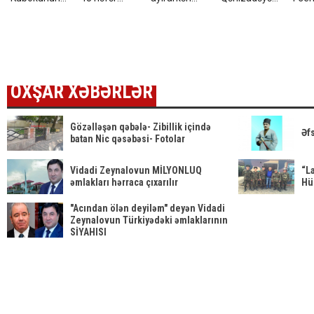
finalı bu
saxlanıldı
öldürülən
təzminat
2026-
ölkədə olacaq
Azərin
ödədi —
tarix
– Sürpriz
FOTOSU
EKSKLÜZİV
qüvv
minə
OXŞAR XƏBƏRLƏR
Gözəlləşən qəbələ- Zibillik içində
Əf
batan Nic qəsəbəsi- Fotolar
Vidadi Zeynalovun MİLYONLUQ
“L
əmlakları hərraca çıxarılır
Hü
"Acından ölən deyiləm" deyən Vidadi
Zeynalovun Türkiyədəki əmlaklarının
SİYAHISI