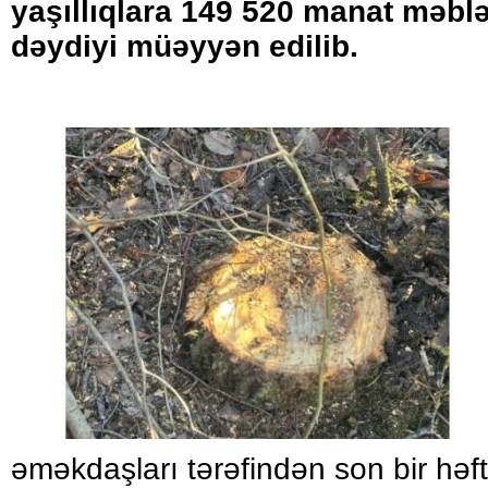
yaşıllıqlara 149 520 manat məbl
dəydiyi müəyyən edilib.
əməkdaşları tərəfindən son bir həf