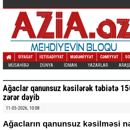
SİYASƏT
İQTİSADİYYAT
MƏDƏNİYYƏT
CƏMİYYƏT
SO
MÜSAHİBƏ
DÜNYA
İDMAN
YAZARLAR
ARAŞ
Ağaclar qanunsuz kəsilərək təbiətə 1
zərər dəyib
11-05-2026, 10:08
Ağacların qanunsuz kəsilməsi n