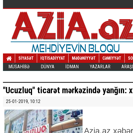
SİYASƏT
İQTİSADİYYAT
MƏDƏNİYYƏT
CƏMİYYƏT
SO
MÜSAHİBƏ
DÜNYA
İDMAN
YAZARLAR
ARAŞ
"Ucuzluq" ticarət mərkəzində yanğın: x
25-01-2019, 10:12
Azia.az xəbər 