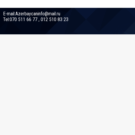
E-mail:Azerbaycaninfo@mail.ru
Tel:070 511 66 77 , 012 510 83 23