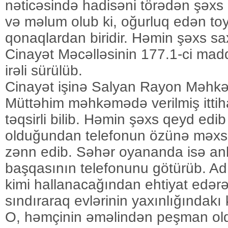
nəticəsində hadisəni törədən şəxs
və məlum olub ki, oğurluq edən to
qonaqlardan biridir. Həmin şəxs sa
Cinayət Məcəlləsinin 177.1-ci maddə
irəli sürülüb.
Cinayət işinə Salyan Rayon Məhkə
Müttəhim məhkəmədə verilmiş itti
təqsirli bilib. Həmin şəxs qeyd edib k
olduğundan telefonun özünə məxs
zənn edib. Səhər oyananda isə anl
başqasının telefonunu götürüb. Ad
kimi hallanacağından ehtiyat edərə
sındıraraq evlərinin yaxınlığındakı 
O, həmçinin əməlindən peşman ol