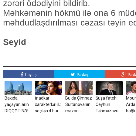
zərəri ödədiyini bildirib.
Məhkəmənin hökmü ilə ona 6 müdd
məhdudlaşdırılması cəzası təyin ed
Seyid
Paylaş
Paylaş
Payl
Bakıda
İnadkar
Bu da Çimnaz
Şuşa fatehi
Mour
yaşayanların
xarakterləri ilə
Sultanovanın
Ceyhun
Arda 
DİQQƏTİNƏ!7
seçilən 4 bürc:
məzarı -
Təhməzovun
bağlı
avqust 2026-
Onları
VİDEO
atası
qərar
cı il saat
fikrindən
dünyasını
00:00-dan
döndərmək
dəyişdi