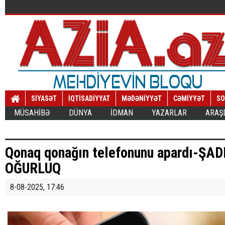
SİYASƏT
İQTİSADİYYAT
MƏDƏNİYYƏT
CƏMİYYƏT
SO
MÜSAHİBƏ
DÜNYA
İDMAN
YAZARLAR
ARAŞ
Qonaq qonağın telefonunu apardı-ŞA
OĞURLUQ
8-08-2025, 17:46