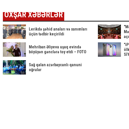
etibarən...
çətindir
OXŞAR XƏBƏRLƏR
"M
Lerikdə şəhid anaları və xanımları
Mə
üçün tədbir keçirildi
aç
"i
Mehriban Əliyeva uşaq evində
öl
böyüyən gənclərə toy etdi – FOTO
Sİ
Sağ qalan azərbaycanlı qanuni
oğrular