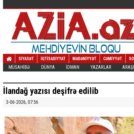
SİYASƏT
İQTİSADİYYAT
MƏDƏNİYYƏT
CƏMİYYƏT
SO
MÜSAHİBƏ
DÜNYA
İDMAN
YAZARLAR
ARAŞ
İlandağ yazısı deşifrə edilib
3-06-2026, 07:56