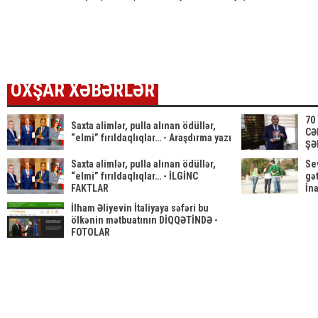
istəyir - AFFA-
TƏYİN EDİLDİ
gözləyir
yara
ya sənəd verdi
azər
tələ
ETDİ
OXŞAR XƏBƏRLƏR
70
Saxta alimlər, pulla alınan ödüllər,
CƏ
“elmi” fırıldaqlıqlar… - Araşdırma yazı
ŞƏ
Saxta alimlər, pulla alınan ödüllər,
Sev
“elmi” fırıldaqlıqlar… - İLGİNC
gət
FAKTLAR
İn
İlham Əliyevin İtaliyaya səfəri bu
ölkənin mətbuatının DİQQƏTİNDƏ -
FOTOLAR