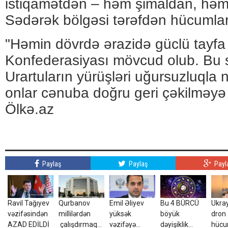
istiqamətdən – həm şimaldan, həm 
Sədərək bölgəsi tərəfdən hücumlar 
"Həmin dövrdə ərazidə güclü tayfa it
Konfederasiyası mövcud olub. Bu
Urartuların yürüşləri uğursuzluqla 
onlar cənuba doğru geri çəkilməyə
Ölkə.az
Paylaş
Paylaş
Payl
Ravil Tağıyev
Qurbanov
Emil Əliyev
Bu 4 BÜRCÜ
Ukra
vəzifəsindən
millilərdən
yüksək
böyük
dron
AZAD EDİLDİ
çalışdırmaq
vəzifəyə
dəyişiklik
hüc