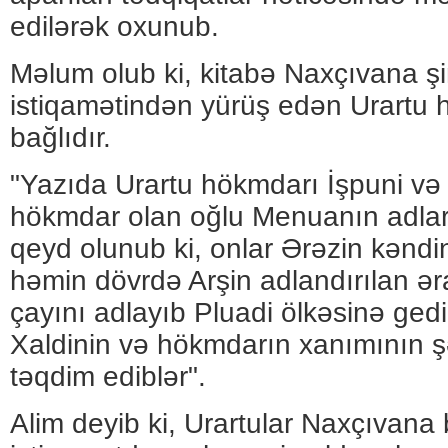
edilərək oxunub.
Məlum olub ki, kitabə Naxçıvana ş
istiqamətindən yürüş edən Urartu h
bağlıdır.
"Yazıda Urartu hökmdarı İşpuni v
hökmdar olan oğlu Menuanın adları
qeyd olunub ki, onlar Ərəzin kənd
həmin dövrdə Arşin adlandırılan əra
çayını adlayıb Pluadi ölkəsinə gedi
Xaldinin və hökmdarın xanımının ş
təqdim ediblər".
Alim deyib ki, Urartular Naxçıvana 