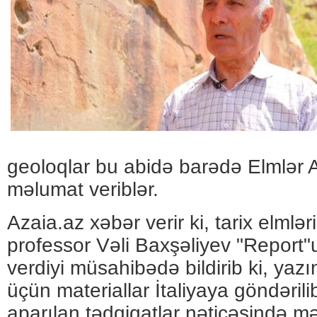
geoloqlar bu abidə barədə Elmlər
məlumat veriblər.
Azaia.az xəbər verir ki, tarix elmlər
professor Vəli Baxşəliyev "Report"
verdiyi müsahibədə bildirib ki, yazı
üçün materiallar İtaliyaya göndəril
aparılan tədqiqatlar nəticəsində mə