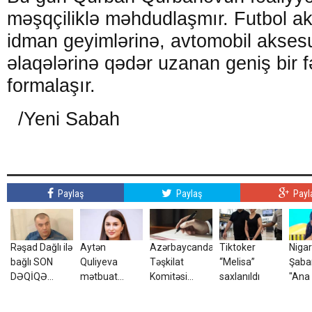
məşqçiliklə məhdudlaşmır. Futbol a
idman geyimlərinə, avtomobil akses
əlaqələrinə qədər uzanan geniş bir fə
formalaşır.
/Yeni Sabah
Paylaş
Paylaş
Payl
Rəşad Dağlı ilə
Aytən
Azərbaycanda
Tiktoker
Nigar
bağlı SON
Quliyeva
Təşkilat
“Melisa”
Şaba
DƏQİQƏ
mətbuat
Komitəsi
saxlanıldı
"Ana
AÇIQLAMASI
katibi təyin
yaradıldı -
şans
- Azadlığa
edildi
SƏRƏNCAM
yoxdu