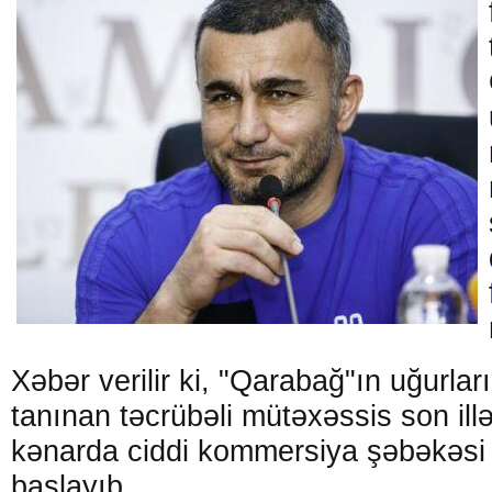
Xəbər verilir ki, "Qarabağ"ın uğurla
tanınan təcrübəli mütəxəssis son ill
kənarda ciddi kommersiya şəbəkəsi
başlayıb.