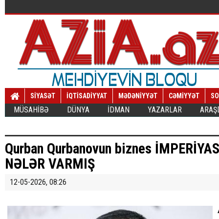
SİYASƏT
İQTİSADİYYAT
MƏDƏNİYYƏT
CƏMİYYƏT
SO
MÜSAHİBƏ
DÜNYA
İDMAN
YAZARLAR
ARAŞ
Qurban Qurbanovun biznes İMPERİY
NƏLƏR VARMIŞ
12-05-2026, 08:26