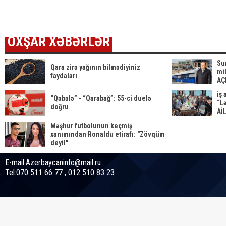
çıxır?
VİDE
OXŞAR XƏBƏRLƏR
Su
Qara zirə yağının bilmədiyiniz
mil
faydaları
AÇ
iş
“Qəbələ” - “Qarabağ”: 55-ci duelə
“L
doğru
Aİ
MƏ
Məşhur futbolunun keçmiş
– 
xanımından Ronaldu etirafı: "Zövqüm
deyil"
E-mail:Azerbaycaninfo@mail.ru
Tel:070 511 66 77 , 012 510 83 23