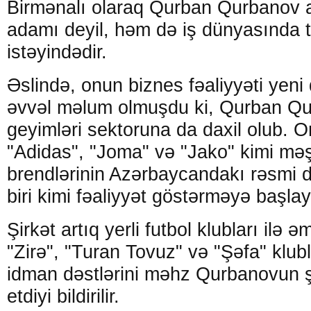
Birmənalı olaraq Qurban Qurbanov ar
adamı deyil, həm də iş dünyasında 
istəyindədir.
Əslində, onun biznes fəaliyyəti yeni 
əvvəl məlum olmuşdu ki, Qurban Q
geyimləri sektoruna da daxil olub. 
"Adidas", "Joma" və "Jako" kimi mə
brendlərinin Azərbaycandakı rəsmi di
biri kimi fəaliyyət göstərməyə başlay
Şirkət artıq yerli futbol klubları ilə 
"Zirə", "Turan Tovuz" və "Şəfa" klub
idman dəstlərini məhz Qurbanovun şi
etdiyi bildirilir.