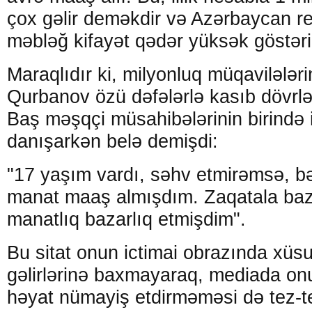
çox gəlir deməkdir və Azərbaycan re
məbləğ kifayət qədər yüksək göstəric
Maraqlıdır ki, milyonluq müqavilələri
Qurbanov özü dəfələrlə kasıb dövrlər
Baş məşqçi müsahibələrinin birində 
danışarkən belə demişdi:
"17 yaşım vardı, səhv etmirəmsə, b
manat maaş almışdım. Zaqatala baz
manatlıq bazarlıq etmişdim".
Bu sitat onun ictimai obrazında xüsu
gəlirlərinə baxmayaraq, mediada on
həyat nümayiş etdirməməsi də tez-te