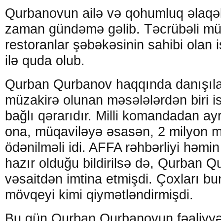
Qurbanovun ailə və qohumluq əlaqə
zaman gündəmə gəlib. Təcrübəli mü
restoranlar şəbəkəsinin sahibi olan
ilə quda olub.
Qurban Qurbanov haqqında danışıl
müzakirə olunan məsələlərdən biri i
bağlı qərarıdır. Milli komandadan ay
ona, müqaviləyə əsasən, 2 milyon m
ödənilməli idi. AFFA rəhbərliyi həm
hazır olduğu bildirilsə də, Qurban 
vəsaitdən imtina etmişdi. Çoxları bu
mövqeyi kimi qiymətləndirmişdi.
Bu gün Qurban Qurbanovun fəaliyyəti