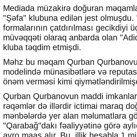
Mediada müzakirə doğuran məqamlar
"Şəfa" klubuna edilən jest olmuşdu.
formalarının çatdırılması gecikdiyi ü
müvəqqəti olaraq anbarda olan "Adid
kluba təqdim etmişdi.
Məhz bu məqam Qurban Qurbanovu
modelində münasibətlərə və reputas
önəm verməsi kimi qiymətləndirilmiş
Qurban Qurbanovun maddi imkanları 
rəqəmlər də illərdir ictimai maraq do
mənbələrdə yer alan məlumatlara gö
"Qarabağ"dakı fəaliyyətinə görə ayl
avro maaş alır. Bu, illik hesabla 1 