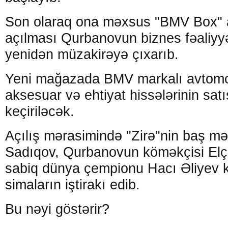
Son olaraq ona məxsus "BMV Box" 
açılması Qurbanovun biznes fəaliyyə
yenidən müzakirəyə çıxarıb.
Yeni mağazada BMV markalı avtomob
aksesuar və ehtiyat hissələrinin sat
keçiriləcək.
Açılış mərasimində "Zirə"nin baş m
Sadıqov, Qurbanovun köməkçisi El
sabiq dünya çempionu Hacı Əliyev k
simaların iştirakı edib.
Bu nəyi göstərir?