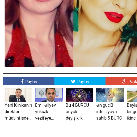
Paylaş
Paylaş
Payl
Yeni Klinikanın
Emil Əliyev
Bu 4 BÜRCÜ
Ən güclü
Beyl
direktor
yüksək
böyük
intuisiyaya
bir g
müavini işdən
vəzifəyə
dəyişiklik
sahib 5 BÜRC
ikinci
çıxarıldı -
TƏYİN EDİLDİ
gözləyir
Yeni
FOTO
kanal