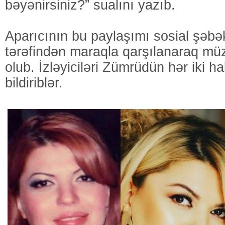
bəyənirsiniz?” sualını yazıb.
Aparıcının bu paylaşımı sosial şəbəkə
tərəfindən maraqla qarşılanaraq mü
olub. İzləyiciləri Zümrüdün hər iki ha
bildiriblər.