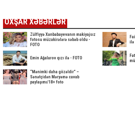
OXŞAR XƏBƏRLƏR
Zülfiyyə Xanbabayevanın makiyajsız
Fai
fotosu müzakirələrə səbəb oldu -
ilə
FOTO
Fa
Emin Ağalarov qızı ilə - FOTO
mü
“Mənimki daha gözəldir” –
Sənətçidən Məryəmə cavab
paylaşımı/18+ foto