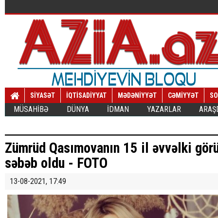
SİYASƏT
İQTİSADİYYAT
MƏDƏNİYYƏT
CƏMİYYƏT
SO
MÜSAHİBƏ
DÜNYA
İDMAN
YAZARLAR
ARAŞ
Zümrüd Qasımovanın 15 il əvvəlki gör
səbəb oldu - FOTO
13-08-2021, 17:49