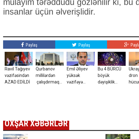
mülayim tərəddüdü gözlənilir ki, b
insanlar üçün əlverişlidir.
Paylaş
Paylaş
Payl
Ravil Tağıyev
Qurbanov
Emil Əliyev
Bu 4 BÜRCÜ
Ukra
vəzifəsindən
millilərdən
yüksək
böyük
dron
AZAD EDİLDİ
çalışdırmaq
vəzifəyə
dəyişiklik
hüc
istəyir - AFFA-
TƏYİN EDİLDİ
gözləyir
yara
ya sənəd verdi
azər
tələ
ETDİ
OXŞAR XƏBƏRLƏR