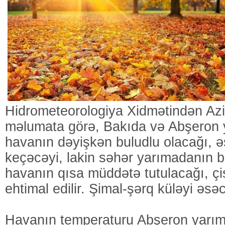
Hidrometeorologiya Xidmətindən Azi
məlumata görə, Bakıda və Abşeron
havanın dəyişkən buludlu olacağı,
keçəcəyi, lakin səhər yarımadanın b
havanın qısa müddətə tutulacağı, çis
ehtimal edilir. Şimal-şərq küləyi əsə
Havanın temperaturu Abşeron yarı