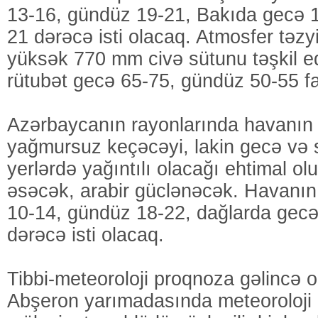
13-16, gündüz 19-21, Bakıda gecə 
21 dərəcə isti olacaq. Atmosfer təz
yüksək 770 mm civə sütunu təşkil e
rütubət gecə 65-75, gündüz 50-55 fa
Azərbaycanın rayonlarında havanın
yağmursuz keçəcəyi, lakin gecə və 
yerlərdə yağıntılı olacağı ehtimal ol
əsəcək, arabir güclənəcək. Havanın
10-14, gündüz 18-22, dağlarda gecə
dərəcə isti olacaq.
Tibbi-meteoroloji proqnoza gəlincə 
Abşeron yarımadasında meteoroloji a