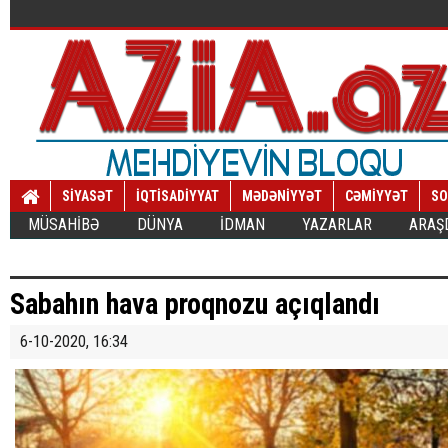
SİYASƏT
İQTİSADİYYAT
MƏDƏNİYYƏT
CƏMİYYƏT
SO
MÜSAHİBƏ
DÜNYA
İDMAN
YAZARLAR
ARAŞ
Sabahın hava proqnozu açıqlandı
6-10-2020, 16:34