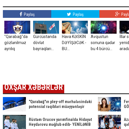
Paylaş
Paylaş
Payl
"Qarabağ"da
Gürcüstanda
Hava KƏSKİN
Avqustun
İllər
gözlənilməz
dövlət
DƏYİŞƏCƏK -
sonuna qədər
yenid
ayrılıq
bayraqları
BU
bu 4 bürcü
arad
yarıya endirildi
TARİXDƏN...
PUL
GÖZLƏYİR
OXŞAR XƏBƏRLƏR
"Qarabağ"ın pley-off mərhələsindəki
Fe
potensial rəqibləri müəyyənləşir
GÖ
Rüstəm Orucov yarımfinalda Hidayət
Az
Heydərovu məğlub edib- YENİLƏNİB
qə