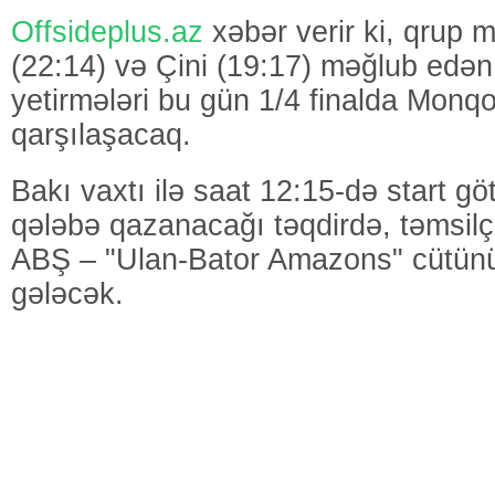
Offsideplus.az
xəbər verir ki, qrup 
(22:14) və Çini (19:17) məğlub edən
yetirmələri bu gün 1/4 finalda Monqolu
qarşılaşacaq.
Bakı vaxtı ilə saat 12:15-də start g
qələbə qazanacağı təqdirdə, təmsilç
ABŞ – "Ulan-Bator Amazons" cütünün
gələcək.