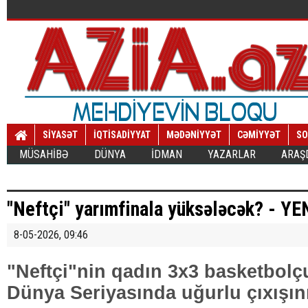
SİYASƏT
İQTİSADİYYAT
MƏDƏNİYYƏT
CƏMİYYƏT
SO
MÜSAHİBƏ
DÜNYA
İDMAN
YAZARLAR
ARAŞ
"Neftçi" yarımfinala yüksələcək? - Y
8-05-2026, 09:46
"Neftçi"nin qadın 3x3 basketbolçu
Dünya Seriyasında uğurlu çıxışını