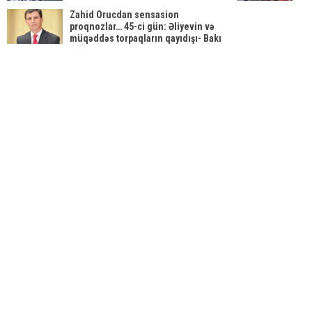
Zahid Orucdan sensasion
proqnozlar… 45-ci gün: Əliyevin və
müqəddəs torpaqların qayıdışı- Bakı
və İrəvanı birləşdirmək planı