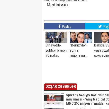
Mediatv.az
Paylaş
Pay
Cinayətdə
“Beniz”dən
Bakıda 3
şübhəli bilinən
sonra
yaşlı vəzif
70 nəfər
müəmma
şəxs evin
saxlanıldı
yarandı –
ölü tapıld
Rəşad Dağlı və
Həsənovun
nəvəsi…
OXŞAR XƏBƏRLƏR
Spikerlə Səhiyyə Nazirinin t
müəmması - "Araş Medical C
MMC 250 milyon manatdan ço
satınalmalarına necə sahib