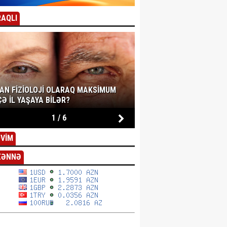
AQLI
SAN FIZIOLOJI OLARAQ MAKSIMUM
Ə IL YAŞAYA BILƏR?
1
/
6
VİM
ZƏNNƏ