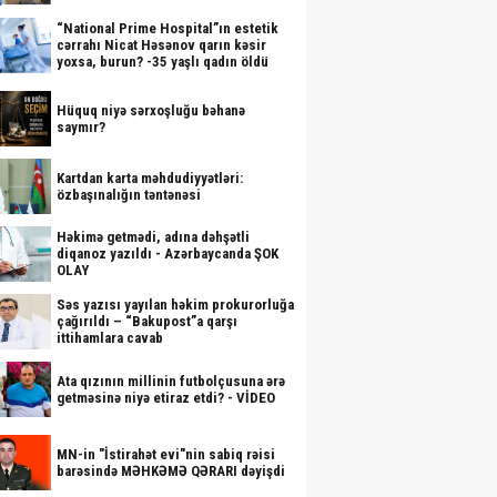
“National Prime Hospital”ın estetik
cərrahı Nicat Həsənov qarın kəsir
yoxsa, burun? -35 yaşlı qadın öldü
Hüquq niyə sərxoşluğu bəhanə
saymır?
Kartdan karta məhdudiyyətləri:
özbaşınalığın təntənəsi
Həkimə getmədi, adına dəhşətli
diqanoz yazıldı - Azərbaycanda ŞOK
OLAY
Səs yazısı yayılan həkim prokurorluğa
çağırıldı – “Bakupost”a qarşı
ittihamlara cavab
Ata qızının millinin futbolçusuna ərə
getməsinə niyə etiraz etdi? - VİDEO
MN-in "İstirahət evi"nin sabiq rəisi
barəsində MƏHKƏMƏ QƏRARI dəyişdi