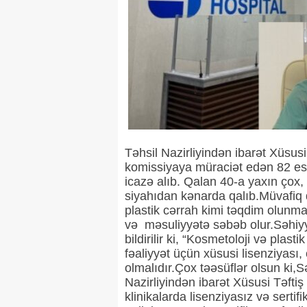
Təhsil Nazirliyindən ibarət Xüsusi
komissiyaya müraciət edən 82 est
icazə alıb. Qalan 40-a yaxın çox,
siyahıdan kənarda qalıb.Müvafiq 
plastik cərrah kimi təqdim olunm
və məsuliyyətə səbəb olur.Səhiyy
bildirilir ki, “Kosmetoloji və plas
fəaliyyət üçün xüsusi lisenziyası,
olmalıdır.Çox təəsüflər olsun ki,S
Nazirliyindən ibarət Xüsusi Təft
klinikalarda lisenziyasız və sertifi