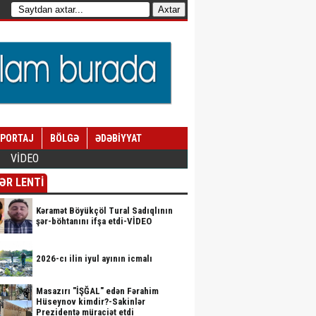
EPORTAJ
BÖLGƏ
ƏDƏBİYYAT
VİDEO
ƏR LENTİ
Kəramət Böyükçöl Tural Sadıqlının
şər-böhtanını ifşa etdi-VİDEO
2026-cı ilin iyul ayının icmalı
Masazırı "İŞĞAL" edən Fərahim
Hüseynov kimdir?-Sakinlər
Prezidentə müraciət etdi