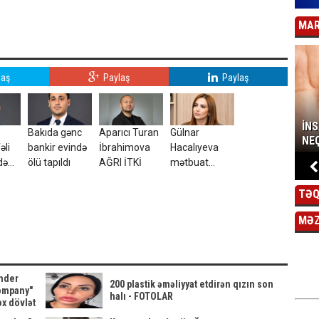
MAR
laş
Paylaş
Paylaş
İN
5
Bakıda gənc
Aparıcı Turan
Gülnar
NEÇ
əli
bankir evində
İbrahimova
Hacalıyeva
də
ölü tapıldı
AĞRI İTKİ
mətbuat
ı
katibi təyin
olundu
TƏQ
MƏ
ender
200 plastik əməliyyat etdirən qızın son
ompany"
halı - FOTOLAR
x dövlət