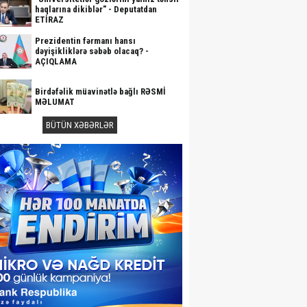
haqlarına dikiblər" - Deputatdan
ETİRAZ
Prezidentin fərmanı hansı
dəyişikliklərə səbəb olacaq? -
AÇIQLAMA
Birdəfəlik müavinətlə bağlı RƏSMİ
MƏLUMAT
BÜTÜN XƏBƏRLƏR