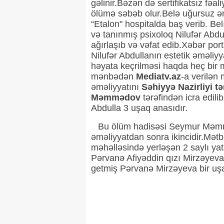
gəlinir.Bəzən də sertifikatsız fəa
ölümə səbəb olur.Belə uğursuz əmə
“Etalon" hospitalda baş verib. Bel
və tanınmış psixoloq Nilufər Abdu
ağırlaşıb və vəfat edib.Xəbər por
Nilufər Abdullanın estetik əməliy
həyata keçrilməsi haqda heç bir m
mənbədən
Mediatv.az
-a verilən
əməliyyatını
Səhiyyə Nazirliyi t
Məmmədov
tərəfindən icra edili
Abdulla 3 uşaq anasıdır.
Bu ölüm hadisəsi Seymur Məmmə
əməliyyatdan sonra ikincidir.Mət
məhəlləsində yerləşən 2 saylı yat
Pərvanə Afiyəddin qızı Mirzəyev
getmiş Pərvanə Mirzəyeva bir uşa