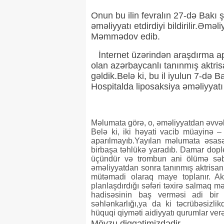
Onun bu ilin fevralın 27-də Bakı 
əməliyyatı etdirdiyi bildirilir.Əmə
Məmmədov edib.
İnternet üzərindən araşdırma ap
olan azərbaycanlı tanınmış aktris
gəldik.Belə ki, bu il iyulun 7-də
Hospitalda liposaksiya əməliyyatı 
Məlumata görə, o, əməliyyatdan əvvəl 
Belə ki, iki həyati vacib müayinə
aparılmayıb.Yayılan məlumata əsasə
birbaşa təhlükə yaradıb. Damar dople
üçündür və trombun ani ölümə səbəb
əməliyyatdan sonra tanınmış aktrisan
mütəmadi olaraq maye toplanır. Ak
planlaşdırdığı səfəri təxirə salmaq mə
hadisəsinin baş verməsi adi bir 
səhlənkarlığı,ya da ki təcrübəsizli
hüquqi qiyməti aidiyyatı qurumlar ver
Mövzu diqqətimizdədir