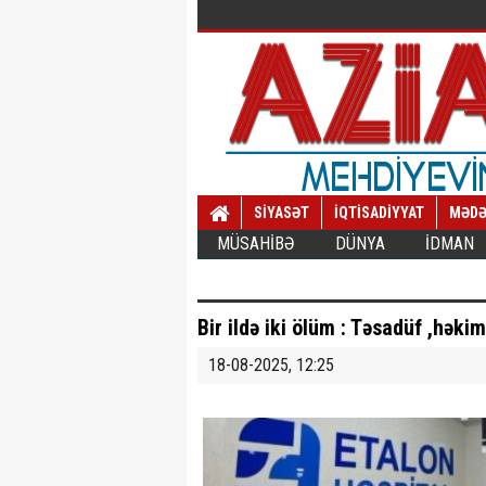
SİYASƏT
İQTİSADİYYAT
MƏDƏ
MÜSAHİBƏ
DÜNYA
İDMAN
Bir ildə iki ölüm : Təsadüf ,həkim
18-08-2025, 12:25