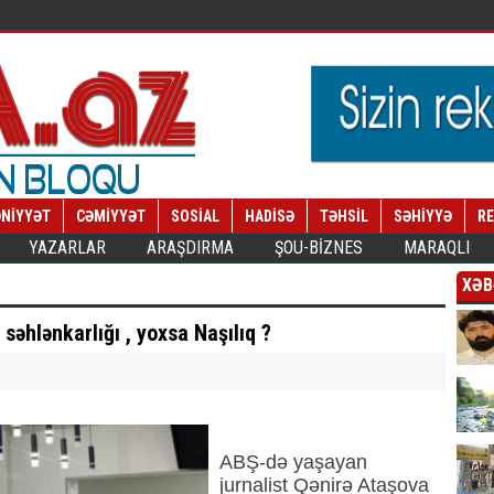
NİYYƏT
CƏMİYYƏT
SOSİAL
HADİSƏ
TƏHSİL
SƏHİYYƏ
R
YAZARLAR
ARAŞDIRMA
ŞOU-BİZNES
MARAQLI
XƏB
 səhlənkarlığı , yoxsa Naşılıq ?
ABŞ-də yaşayan
jurnalist Qənirə Ataşova