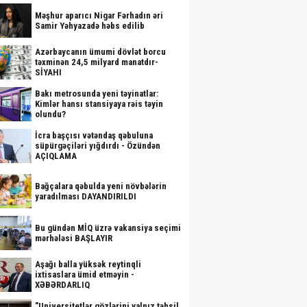
Məşhur aparıcı Nigar Fərhadın əri
Samir Yəhyazadə həbs edilib
Azərbaycanın ümumi dövlət borcu
təxminən 24,5 milyard manatdır-
SİYAHI
Bakı metrosunda yeni təyinatlar:
Kimlər hansı stansiyaya rəis təyin
olundu?
İcra başçısı vətəndaş qəbuluna
süpürgəçiləri yığdırdı - Özündən
AÇIQLAMA
Bağçalara qəbulda yeni növbələrin
yaradılması DAYANDIRILDI
Bu gündən MİQ üzrə vakansiya seçimi
mərhələsi BAŞLAYIR
Aşağı balla yüksək reytinqli
ixtisaslara ümid etməyin -
XƏBƏRDARLIQ
"Universitetlər gözlərini yalnız təhsil