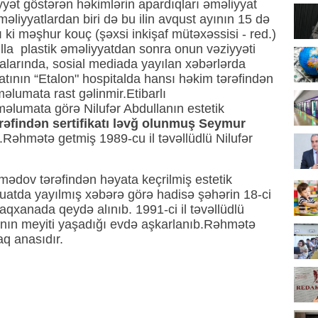
liyyət göstərən həkimlərin apardıqları əməliyyat
liyyatlardan biri də bu ilin avqust ayının 15 də
ı ki məşhur kouç (şəxsi inkişaf mütəxəssisi - red.)
lla plastik əməliyyatdan sonra onun vəziyyəti
talarında, sosial mediada yayılan xəbərlərda
yatının “Etalon" hospitalda hansı həkim tərəfindən
əlumata rast gəlinmir.Etibarlı
 məlumata görə Nilufər Abdullanın estetik
ərəfindən sertifikatı ləvğ olunmuş Seymur
b.Rəhmətə getmiş 1989-cu il təvəllüdlü Nilufər
dov tərəfindən həyata keçrilmiş estetik
buatda yayılmış xəbərə görə hadisə şəhərin 18-ci
aqxanada qeydə alınıb. 1991-ci il təvəllüdlü
anın meyiti yaşadığı evdə aşkarlanıb.Rəhmətə
q anasıdır.