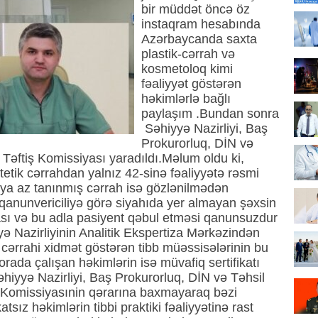
bir müddət öncə öz
instaqram hesabında
Azərbaycanda saxta
plastik-cərrah və
kosmetoloq kimi
fəaliyyət göstərən
həkimlərlə bağlı
paylaşım .Bundan sonra
Səhiyyə Nazirliyi, Baş
Prokurorluq, DİN və
 Təftiş Komissiyası yaradıldı.Məlum oldu ki,
etik cərrahdan yalnız 42-sinə fəaliyyətə rəsmi
 ya az tanınmış cərrah isə gözlənilmədən
qanunvericiliyə görə siyahıda yer almayan şəxsin
ası və bu adla pasiyent qəbul etməsi qanunsuzdur
ə Nazirliyinin Analitik Ekspertiza Mərkəzindən
tik cərrahi xidmət göstərən tibb müəssisələrinin bu
 orada çalışan həkimlərin isə müvafiq sertifikatı
əhiyyə Nazirliyi, Baş Prokurorluq, DİN və Təhsil
iş Komissiyasınin qərarına baxmayaraq bəzi
katsız həkimlərin tibbi praktiki fəaliyyətinə rast