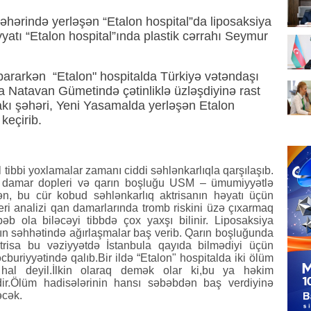
şəhərində yerləşən “Etalon hospital”da liposaksiya
liyyatı “Etalon hospital”ında plastik cərrahı Seymur
ararkən “Etalon" hospitalda Türkiyə vətəndaşı
a Natavan Gümetində çətinliklə üzləşdiyinə rast
 Bakı şəhəri, Yeni Yasamalda yerləşən Etalon
keçirib.
tibbi yoxlamalar zamanı ciddi səhlənkarlıqla qarşılaşıb.
 – damar dopleri və qarın boşluğu USM – ümumiyyətlə
n, bu cür kobud səhlənkarlıq aktrisanın həyatı üçün
ri analizi qan damarlarında tromb riskini üzə çıxarmaq
 ola biləcəyi tibbdə çox yaxşı bilinir. Liposaksiya
ın səhhətində ağırlaşmalar baş verib. Qarın boşluğunda
trisa bu vəziyyətdə İstanbula qayıda bilmədiyi üçün
cburiyyətində qalıb.Bir ildə “Etalon" hospitalda iki ölüm
hal deyil.İlkin olaraq demək olar ki,bu ya həkim
kdir.Ölüm hadisələrinin hansı səbəbdən baş verdiyinə
əcək.