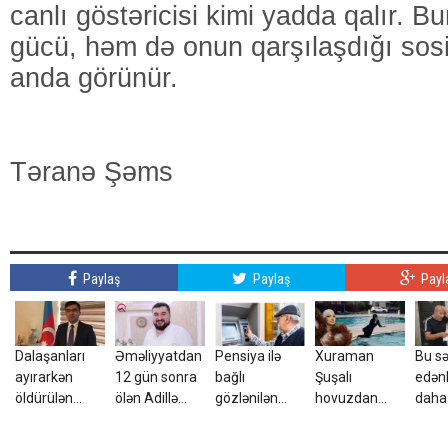
canlı göstəricisi kimi yadda qalır. 
gücü, həm də onun qarşılaşdığı sosia
anda görünür.
Təranə Şəms
Paylaş
Paylaş
Payl
Dalaşanları
Əməliyyatdan
Pensiya ilə
Xuraman
Bu sə
ayırarkən
12 gün sonra
bağlı
Şuşalı
edən
öldürülən
ölən Adillə
gözlənilən
hovuzdan
daha
Azər vəkilin
bağlı - cinayət
qərar – Yığılan
görüntülərini
kom
qardaşı imiş -
işi açıldı
yüz minlərlə
paylaşdı -
ödəni