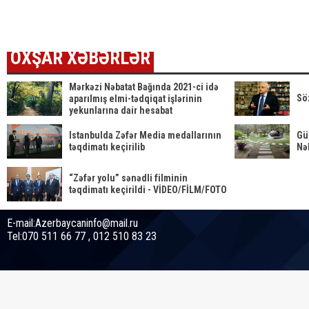
FOTO
manat…
Video
OXŞAR XƏBƏRLƏR
Mərkəzi Nəbatat Bağında 2021-ci idə
Söz
aparılmış elmi-tədqiqat işlərinin
yekunlarına dair hesabat
Istanbulda Zəfər Media medallarının
Gün
təqdimatı keçirilib
Nə
“Zəfər yolu” sənədli filminin
təqdimatı keçirildi - VİDEO/FİLM/FOTO
E-mail:Azerbaycaninfo@mail.ru
Tel:070 511 66 77 , 012 510 83 23