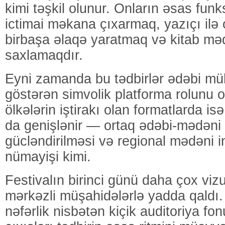
kimi təşkil olunur. Onların əsas funk
ictimai məkana çıxarmaq, yazıçı ilə
birbaşa əlaqə yaratmaq və kitab məd
saxlamaqdır.
Eyni zamanda bu tədbirlər ədəbi müh
göstərən simvolik platforma rolunu oy
ölkələrin iştirakı olan formatlarda 
da genişlənir — ortaq ədəbi-mədəni 
gücləndirilməsi və regional mədəni i
nümayişi kimi.
Festivalın birinci günü daha çox viz
mərkəzli müşahidələrlə yadda qaldı
nəfərlik nisbətən kiçik auditoriya f