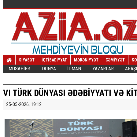
SİYASƏT
İQTİSADİYYAT
MƏDƏNİYYƏT
CƏMİYYƏT
SO
MÜSAHİBƏ
DÜNYA
İDMAN
YAZARLAR
ARAŞ
VI TÜRK DÜNYASI ƏDƏBİYYATI VƏ Kİ
25-05-2026, 19:12