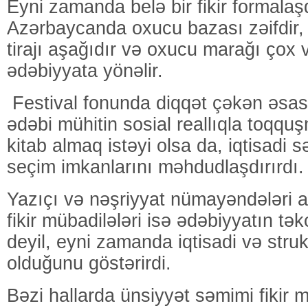
Eyni zamanda belə bir fikir formalaşd
Azərbaycanda oxucu bazası zəifdir, y
tirajı aşağıdır və oxucu marağı çox v
ədəbiyyata yönəlir.
Festival fonunda diqqət çəkən əsas
ədəbi mühitin sosial reallıqla toqquş
kitab almaq istəyi olsa da, iqtisadi s
seçim imkanlarını məhdudlaşdırırdı.
Yazıçı və nəşriyyat nümayəndələri 
fikir mübadilələri isə ədəbiyyatın tək
deyil, eyni zamanda iqtisadi və stru
olduğunu göstərirdi.
Bəzi hallarda ünsiyyət səmimi fikir m