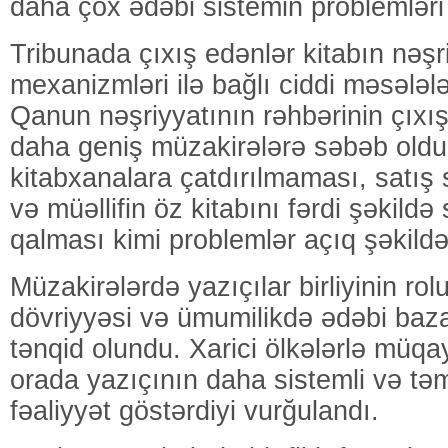
daha çox ədəbi sistemin problemləri
Tribunada çıxış edənlər kitabın nəşr
mexanizmləri ilə bağlı ciddi məsələlər
Qanun nəşriyyatının rəhbərinin çıxı
daha geniş müzakirələrə səbəb oldu
kitabxanalara çatdırılmaması, satış s
və müəllifin öz kitabını fərdi şəkil
qalması kimi problemlər açıq şəkildə
Müzakirələrdə yazıçılar birliyinin rolu
dövriyyəsi və ümumilikdə ədəbi baza
tənqid olundu. Xarici ölkələrlə müqay
orada yazıçının daha sistemli və təm
fəaliyyət göstərdiyi vurğulandı.