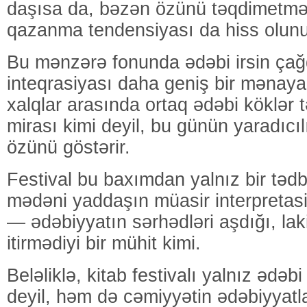
daşısa da, bəzən özünü təqdimetmə
qazanma tendensiyası da hiss olunu
Bu mənzərə fonunda ədəbi irsin çağ
inteqrasiyası daha geniş bir mənaya çe
xalqlar arasında ortaq ədəbi köklər 
mirası kimi deyil, bu günün yaradıcı
özünü göstərir.
Festival bu baxımdan yalnız bir tədbi
mədəni yaddaşın müasir interpretasi
— ədəbiyyatın sərhədləri aşdığı, laki
itirmədiyi bir mühit kimi.
Beləliklə, kitab festivalı yalnız ədə
deyil, həm də cəmiyyətin ədəbiyyatl