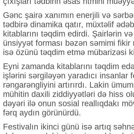
çıxışları tədbirin əsas ritmini müəyyə
Gənc şairə xanımın enerjili və sərbə
tədbirə dinamika qatır, müxtəlif ədəb
kitablarını təqdim edirdi. Şairlərin və
ünsiyyət forması bəzən səmimi fikir
isə özünü təqdim etmə mübarizəsi k
Eyni zamanda kitablarını təqdim edən
işlərini sərgiləyən yaradıcı insanlar f
rəngarəngliyini artırırdı. Lakin üm
mühitin daxili ziddiyyətləri də hiss
dəyəri ilə onun sosial reallıqdakı m
fərq aydın görünürdü.
Festivalın ikinci günü isə artıq səh