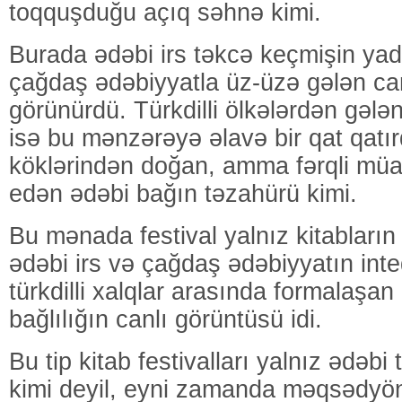
toqquşduğu açıq səhnə kimi.
Burada ədəbi irs təkcə keçmişin yadd
çağdaş ədəbiyyatla üz-üzə gələn canl
görünürdü. Türkdilli ölkələrdən gələn 
isə bu mənzərəyə əlavə bir qat qatı
köklərindən doğan, amma fərqli müasi
edən ədəbi bağın təzahürü kimi.
Bu mənada festival yalnız kitabların 
ədəbi irs və çağdaş ədəbiyyatın inte
türkdilli xalqlar arasında formalaşa
bağlılığın canlı görüntüsü idi.
Bu tip kitab festivalları yalnız ədəb
kimi deyil, eyni zamanda məqsədyön