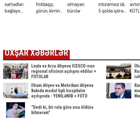
sərhədləri
fırıldaqçı,
olmayan
intizamsız idi,
avtom
bağlayır,
görün, kimin
bürclər
5 qolda iştirak
KÜTL
səfərbərliyə
kürəkəni imiş?
etdi, 3 illik
sırad
hazırlaşır -
müqavilə
ŞOK
İDDİA
bağladı
OXŞAR XƏBƏRLƏR
Leyla və Arzu Əliyeva ICESCO-nun
İl
regional ofisinin açılışını etdilər +
Rus
FOTOLAR
rəh
İlham Əliyev və Mehriban Əliyeva
Rau
Bakıda modul tipli hospitalın
mə
açılışında - YENİLƏNİB + FOTO
Me
“Dedi ki, bir rola görə onu öldürə
bilmərəm”