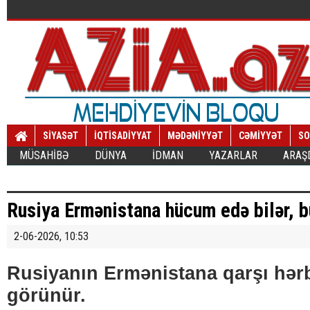
SİYASƏT
İQTİSADİYYAT
MƏDƏNİYYƏT
CƏMİYYƏT
SO
MÜSAHİBƏ
DÜNYA
İDMAN
YAZARLAR
ARAŞ
Rusiya Ermənistana hücum edə bilər, b
2-06-2026, 10:53
Rusiyanın Ermənistana qarşı hərb
görünür.