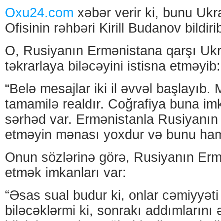
Oxu24.com
xəbər verir ki, bunu Uk
Ofisinin rəhbəri Kirill Budanov bildiri
O, Rusiyanın Ermənistana qarşı Ukr
təkrarlaya biləcəyini istisna etməyib:
“Belə mesajlar iki il əvvəl başlayıb.
tamamilə realdır. Coğrafiya buna imk
sərhəd var. Ermənistanla Rusiyanı
etməyin mənası yoxdur və bunu hamı
Onun sözlərinə görə, Rusiyanın Er
etmək imkanları var:
“Əsas sual budur ki, onlar cəmiyyəti
biləcəklərmi ki, sonrakı addımlarını