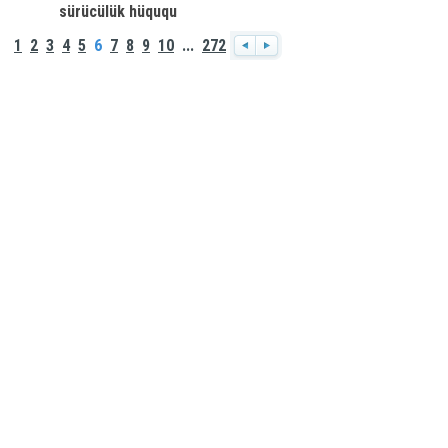
sürücülük hüququ
məhdudlaşdırıldı — VİDEO
1
2
3
4
5
6
7
8
9
10
...
272