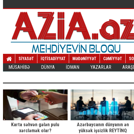
SİYASƏT
İQTİSADİYYAT
MƏDƏNİYYƏT
CƏMİYYƏT
SO
MÜSAHİBƏ
DÜNYA
İDMAN
YAZARLAR
ARAŞ
Karta səhvən gələn pulu
Azərbaycanın dünyanın ən
xərcləmək olar?
yüksək işsizlik REYTİNQ