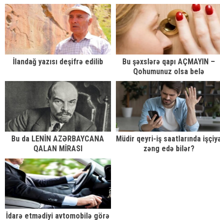
CƏDVƏLİNDƏ NİYƏ adı keçmir-
DİQQƏT
İlandağ yazısı deşifrə edilib
Bu şəxslərə qapı AÇMAYIN –
Qohumunuz olsa belə
Bu da LENİN AZƏRBAYCANA
Müdir qeyri-iş saatlarında işçiy
QALAN MİRASI
zəng edə bilər?
İdarə etmədiyi avtomobilə görə