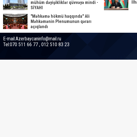
İl
mühüm dəyişikliklər qüvvəyə mindi -
SİYAHI
"Məhkəmə hökmü haqqında" Ali
Məhkəmənin Plenumunun qərarı
açıqlandı
E-mail:Azerbaycaninfo@mail.ru
Tel:070 511 66 77 , 012 510 83 23