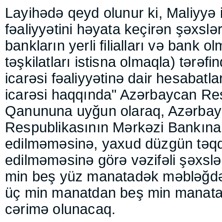
Layihədə qeyd olunur ki, Maliyyə 
fəaliyyətini həyata keçirən şəxslər
bankların yerli filialları və bank o
təşkilatları istisna olmaqla) tərəf
icarəsi fəaliyyətinə dair hesabatla
icarəsi haqqında" Azərbaycan Re
Qanununa uyğun olaraq, Azərba
Respublikasının Mərkəzi Bankına
edilməməsinə, yaxud düzgün təq
edilməməsinə görə vəzifəli şəxsl
min beş yüz manatadək məbləğdə
üç min manatdan beş min manat
cərimə olunacaq.