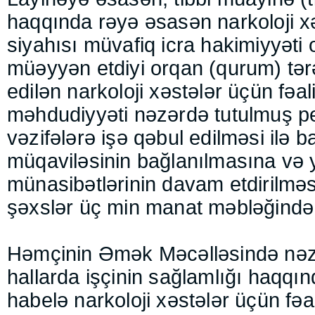
haqqında rəyə əsasən narkoloji x
siyahısı müvafiq icra hakimiyyəti 
müəyyən etdiyi orqan (qurum) tə
edilən narkoloji xəstələr üçün fəal
məhdudiyyəti nəzərdə tutulmuş p
vəzifələrə işə qəbul edilməsi ilə 
müqaviləsinin bağlanılmasına və
münasibətlərinin davam etdirilməs
şəxslər üç min manat məbləğində c
Həmçinin Əmək Məcəlləsində nəz
hallarda işçinin sağlamlığı haqqınd
habelə narkoloji xəstələr üçün fəa