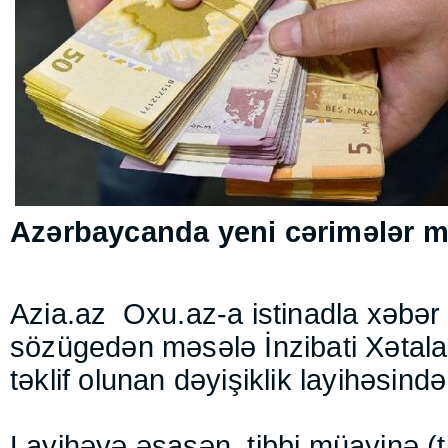
Azərbaycanda yeni cərimələr m
Azia.az
Oxu.az-a istinadla xəbər v
sözügedən məsələ İnzibati Xətala
təklif olunan dəyişiklik layihəsində
Layihəyə əsasən, tibbi müayinə (t