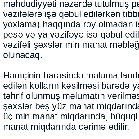
məhdudiyyəti nəzərdə tutulmuş p
vəzifələrə işə qəbul edilərkən tibb
yoxlama) haqqında rəy olmadan i
peşə və ya vəzifəyə işə qəbul ed
vəzifəli şəxslər min manat məblə
olunacaq.
Həmçinin barəsində məlumatlandır
edilən kolların kəsilməsi barədə y
təhrif olunmuş məlumatın verilməsi
şəxslər beş yüz manat miqdarında,
üç min manat miqdarında, hüquqi
manat miqdarında cərimə edilir.