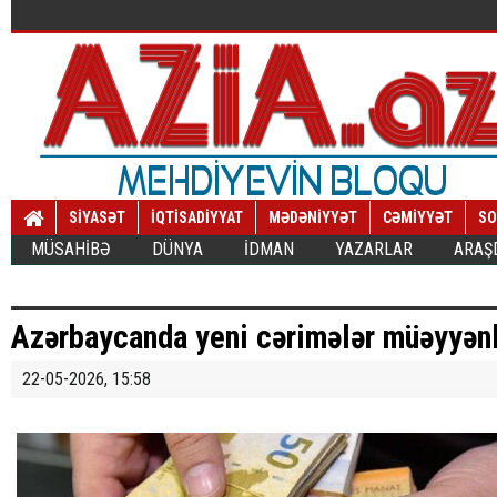
SİYASƏT
İQTİSADİYYAT
MƏDƏNİYYƏT
CƏMİYYƏT
SO
MÜSAHİBƏ
DÜNYA
İDMAN
YAZARLAR
ARAŞ
Azərbaycanda yeni cərimələr müəyyənl
22-05-2026, 15:58