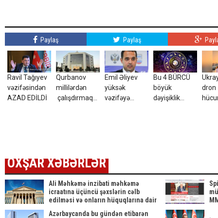
Paylaş
Paylaş
Payl
Ravil Tağıyev
Qurbanov
Emil Əliyev
Bu 4 BÜRCÜ
Ukra
vəzifəsindən
millilərdən
yüksək
böyük
dron
AZAD EDİLDİ
çalışdırmaq
vəzifəyə
dəyişiklik
hüc
istəyir - AFFA-
TƏYİN EDİLDİ
gözləyir
yara
ya sənəd verdi
azər
tələ
ETDİ
OXŞAR XƏBƏRLƏR
Ali Məhkəmə inzibati məhkəmə
Sp
icraatına üçüncü şəxslərin cəlb
mü
edilməsi və onların hüquqlarına dair
MM
qərardad qəbul etdi
sa
Azərbaycanda bu gündən etibarən
çıx