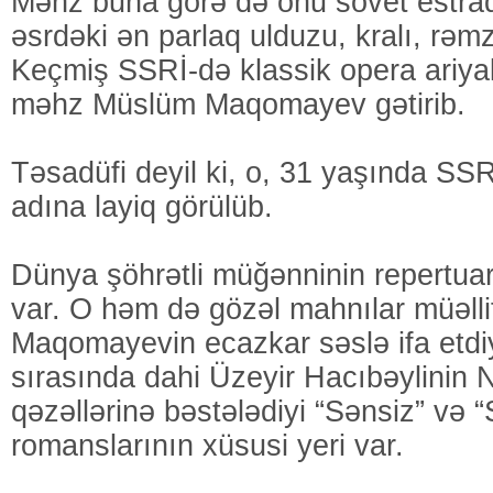
Məhz buna görə də onu sovet estra
əsrdəki ən parlaq ulduzu, kralı, rəmzi
Keçmiş SSRİ-də klassik opera ariyal
məhz Müslüm Maqomayev gətirib.
Təsadüfi deyil ki, o, 31 yaşında SSRİ
adına layiq görülüb.
Dünya şöhrətli müğənninin repertua
var. O həm də gözəl mahnılar müəlli
Maqomayevin ecazkar səslə ifa etdi
sırasında dahi Üzeyir Hacıbəylinin 
qəzəllərinə bəstələdiyi “Sənsiz” və “
romanslarının xüsusi yeri var.