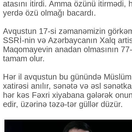
atasını itirdi. Amma özünü itirmədi,
yerdə özü olmağı bacardı.
Avqustun 17-si zəmanəmizin görkəm
SSRİ-nin və Azərbaycanın Xalq arti
Maqomayevin anadan olmasının 77-
tamam olur.
Hər il avqustun bu günündə Müslü
xatirəsi anılır, sənətə və əsl sənətk
hər kəs Fəxri xiyabana gələrək onun
edir, üzərinə təzə-tər güllər düzür.