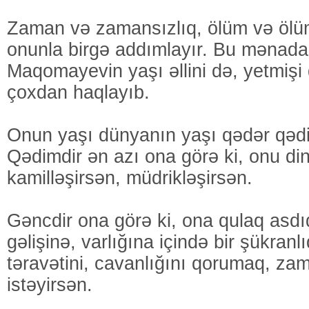
Zaman və zamansızlıq, ölüm və ölü
onunla birgə addımlayır. Bu mənad
Maqomayevin yaşı əllini də, yetmişi
çoxdan haqlayıb.
Onun yaşı dünyanın yaşı qədər qədi
Qədimdir ən azı ona görə ki, onu di
kamilləşirsən, müdrikləşirsən.
Gəncdir ona görə ki, ona qulaq asd
gəlişinə, varlığına içində bir şükranlı
təravətini, cavanlığını qorumaq, z
istəyirsən.