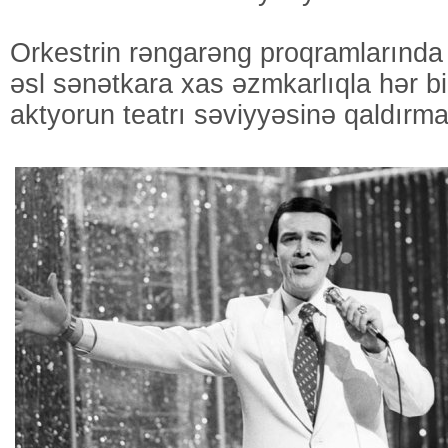
Orkestrin rəngarəng proqramların
əsl sənətkara xas əzmkarlıqla hər bir
aktyorun teatrı səviyyəsinə qaldırma