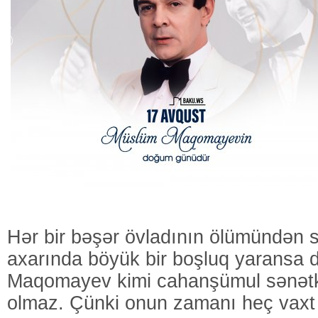
Hər bir bəşər övladının ölümündən s
axarında böyük bir boşluq yaransa
Maqomayev kimi cahanşümul sənətk
olmaz. Çünki onun zamanı heç vax