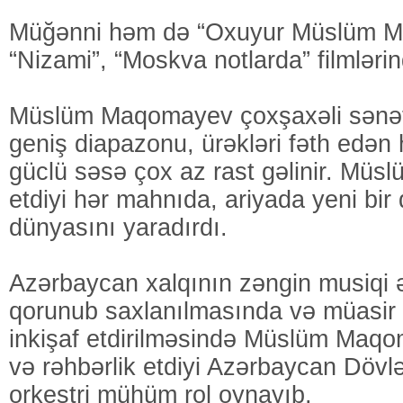
Müğənni həm də “Oxuyur Müslüm 
“Nizami”, “Moskva notlarda” filmlərin
Müslüm Maqomayev çoxşaxəli sənətk
geniş diapazonu, ürəkləri fəth edən 
güclü səsə çox az rast gəlinir. Mü
etdiyi hər mahnıda, ariyada yeni bir
dünyasını yaradırdı.
Azərbaycan xalqının zəngin musiqi 
qorunub saxlanılmasında və müasir 
inkişaf etdirilməsində Müslüm Maqo
və rəhbərlik etdiyi Azərbaycan Dövl
orkestri mühüm rol oynayıb.