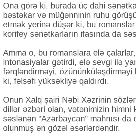
Ona görə ki, burada üç dahi sənətkar
bəstəkar və müğənninin ruhu görüşür
etmək yerinə düşər ki, bu romansla
korifey sənətkarların ifasında da səs
Amma o, bu romanslara elə çalarlar,
intonasiyalar gətirdi, elə sevgi ilə ya
fərqləndirməyi, özününküləşdirməyi
ki, fəlsəfi yüksəkliyə qaldırdı.
Onun Xalq şairi Nəbi Xəzrinin sözlər
dillər əzbəri olan, vətənimizin himni 
səslənən “Azərbaycan” mahnısı da ö
olunmuş ən gözəl əsərlərdəndir.