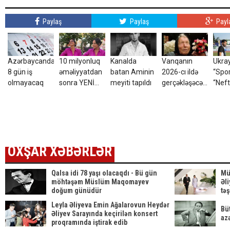
Paylaş
Paylaş
Payl
Azərbaycanda
10 milyonluq
Kanalda
Vanqanın
Ukray
8 gün iş
əməliyyatdan
batan Aminin
2026-cı ildə
“Spo
olmayacaq
sonra YENİ
meyiti tapıldı
gerçəkləşəcəyi
“Neft
GÖRÜNÜŞÜ
iddia olunan
yayd
gündəm oldu -
hansı
XƏB
FOTOLAR
proqnozları
təsdi
var?
OXŞAR XƏBƏRLƏR
Qalsa idi 78 yaşı olacaqdı - Bü gün
Mü
möhtəşəm Müslüm Maqomayev
Əl
doğum günüdür
tə
Leyla Əliyeva Emin Ağalarovun Heydər
Bü
Əliyev Sarayında keçirilən konsert
az
proqramında iştirak edib