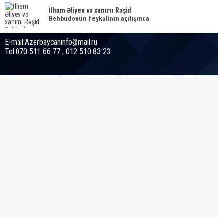
İlham Əliyev və xanımı Rəşid
Behbudovun heykəlinin açılışında
E-mail:Azerbaycaninfo@mail.ru
Tel:070 511 66 77 , 012 510 83 23