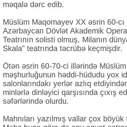
məqalə dərc edib.
Müslüm Maqomayev XX əsrin 60-cı i
Azərbaycan Dövlət Akademik Opera
Teatrının solisti olmuş, Milanın düny
Skala” teatrında təcrübə keçmişdir.
Ötən əsrin 60-70-ci illərində Müsl
məşhurluğunun həddi-hüdudu yox id
salonlarındakı yerlər azlıq etdiyində
minlərlə dinləyici qarşısında çıxış ed
səfərlərində olurdu.
Mahnıları yazılmış vallar çox böyük ti