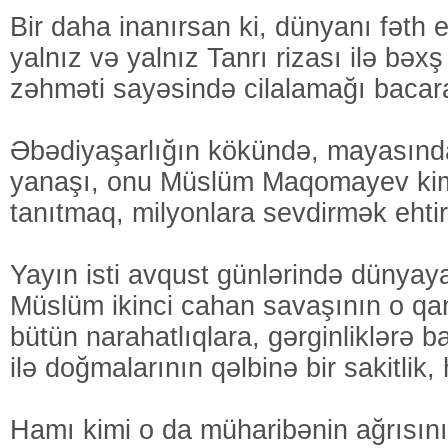
Bir daha inanırsan ki, dünyanı fəth 
yalnız və yalnız Tanrı rizası ilə bəxş
zəhməti sayəsində cilalamağı bacara
Əbədiyaşarlığın kökündə, mayasında 
yanaşı, onu Müslüm Maqomayev ki
tanıtmaq, milyonlara sevdirmək ehtir
Yayın isti avqust günlərində dünyay
Müslüm ikinci cahan savaşının o qanl
bütün narahatlıqlara, gərginliklərə b
ilə doğmalarının qəlbinə bir sakitlik, h
Hamı kimi o da müharibənin ağrısını