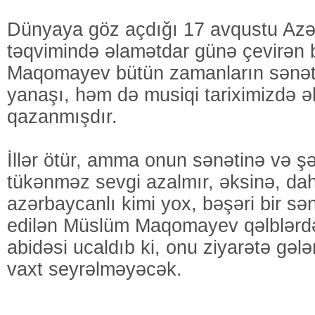
Dünyaya göz açdığı 17 avqustu Az
təqvimində əlamətdar günə çevirən
Maqomayev bütün zamanların sənət
yanaşı, həm də musiqi tariximizdə ə
qazanmışdır.
İllər ötür, amma onun sənətinə və ş
tükənməz sevgi azalmır, əksinə, dah
azərbaycanlı kimi yox, bəşəri bir sə
edilən Müslüm Maqomayev qəlblərdə 
abidəsi ucaldıb ki, onu ziyarətə gələ
vaxt seyrəlməyəcək.