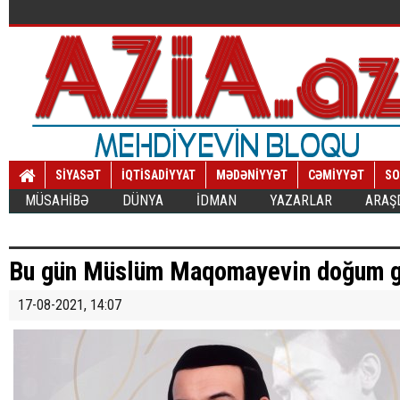
SİYASƏT
İQTİSADİYYAT
MƏDƏNİYYƏT
CƏMİYYƏT
SO
MÜSAHİBƏ
DÜNYA
İDMAN
YAZARLAR
ARAŞ
Bu gün Müslüm Maqomayevin doğum g
17-08-2021, 14:07