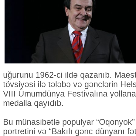
uğurunu 1962-ci ildə qazanıb. Maest
tövsiyəsi ilə tələbə və gənclərin Hels
VIII Ümumdünya Festivalına yollan
medalla qayıdıb.
Bu münasibətlə populyar “Oqonyok” 
portretini və “Bakılı gənc dünyanı fət