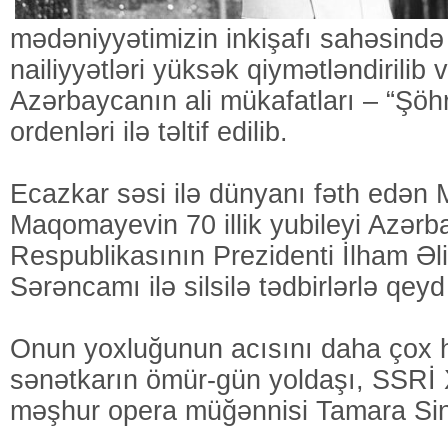
mədəniyyətimizin inkişafı sahəsin
nailiyyətləri yüksək qiymətləndirilib 
Azərbaycanın ali mükafatları – “Şöhrə
ordenləri ilə təltif edilib.
Ecazkar səsi ilə dünyanı fəth edən
Maqomayevin 70 illik yubileyi Azər
Respublikasının Prezidenti İlham Əl
Sərəncamı ilə silsilə tədbirlərlə qey
Onun yoxluğunun acısını daha çox 
sənətkarın ömür-gün yoldaşı, SSRİ Xa
məşhur opera müğənnisi Tamara Sin