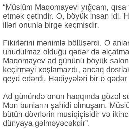
“Müslüm Maqomayevi yığcam, qısa fik
etmək çətindir. O, böyük insan idi. 
illəri onunla birgə keçmişdir.
Fikirlərini mənimlə bölüşərdi. O anl
unudulmaz olduğu qədər də əlçatma
Maqomayev ad gününü böyük salonl
keçirməyi xoşlamazdı, ancaq dostla
qeyd edərdi. Hədiyyələri bir o qədə
Ad günündə onun haqqında gözəl söz
Mən bunların şahidi olmuşam. Mü
bütün dövrlərin musiqiçisidir və ikinc
dünyaya gəlməyəcəkdir”.