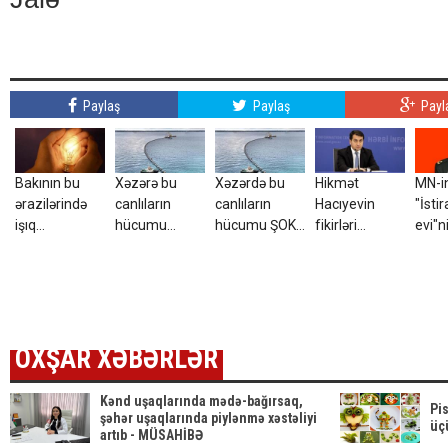
Paylaş
Paylaş
Payl
Bakının bu
Xəzərə bu
Xəzərdə bu
Hikmət
MN-i
ərazilərində
canlıların
canlıların
Hacıyevin
"İsti
işıq
hücumu
hücumu ŞOK
fikirləri
evi"n
olmayacaq
başlayıb? –
yaratdı -
Türkiyədə
rəisi
Görüntülər
AçıqlamaVİDEO
səhv təqdim
MƏH
narahatlıq
edildi - FOTO
QƏR
yaratdı /
dəyiş
FOTO
OXŞAR XƏBƏRLƏR
Kənd uşaqlarında mədə-bağırsaq,
Pi
şəhər uşaqlarında piylənmə xəstəliyi
üç
artıb - MÜSAHİBƏ