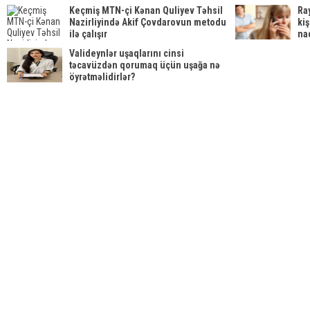
Keçmiş MTN-çi Kənan Quliyev Təhsil
Ra
Nazirliyində Akif Çovdarovun metodu
ki
ilə çalışır
naq
Valideynlər uşaqlarını cinsi
təcavüzdən qorumaq üçün uşağa nə
öyrətməlidirlər?