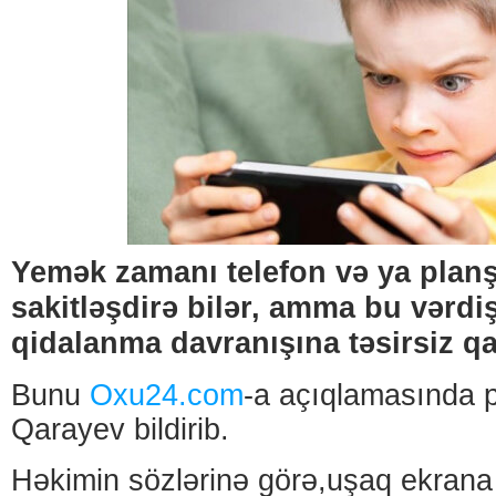
Yemək zamanı telefon və ya planş
sakitləşdirə bilər, amma bu vərd
qidalanma davranışına təsirsiz qa
Bunu
Oxu24.com
-a açıqlamasında 
Qarayev bildirib.
Həkimin sözlərinə görə,uşaq ekran