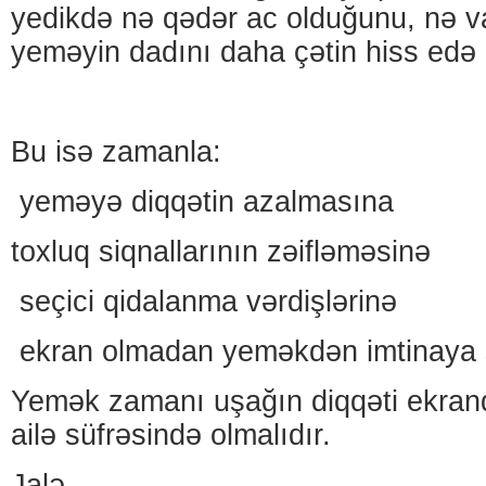
yedikdə nə qədər ac olduğunu, nə 
yeməyin dadını daha çətin hiss edə b
Bu isə zamanla:
yeməyə diqqətin azalmasına
toxluq siqnallarının zəifləməsinə
seçici qidalanma vərdişlərinə
ekran olmadan yeməkdən imtinaya s
Yemək zamanı uşağın diqqəti ekran
ailə süfrəsində olmalıdır.
Jalə