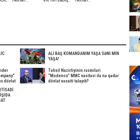
ŞOK
fikirləri
evi"nin sabiq
fikirləri
Türkiyədə
rəisi barəsində
Türkiyədə
aVİDEO
səhv təqdim
MƏHKƏMƏ
səhv təqdim
edildi - FOTO
QƏRARI
edildi - FOTO
dəyişdi
LİC
ALİ BAŞ KOMANDANIM YAŞA SƏNİ MİN
YAŞA!
ender
Təhsil Nazirliyinin rəsmiləri
ompany"
“Modenco” MMC vasitəsi ilə nə qədər
x dövlət
dövlət vəsaiti talayıb?
QTİSADİ
RŞIDA
BAT