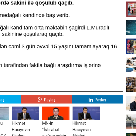
rdə sakini ilə qoşulub qaçıb.
ədağalı kəndində baş verib.
ı kənd tam orta məktəbin şagirdi L.Muradlı
n sakininə qoşularaq qaçıb.
ədən cəmi 3 gün əvvəl 15 yaşını tamamlayaraq 16
tərəfindən faktla bağlı araşdırma işlərinə
laş
Paylaş
Paylaş
bu
Hikmət
MN-in
Hikmət
Hacıyevin
"İstirahət
Hacıyevin