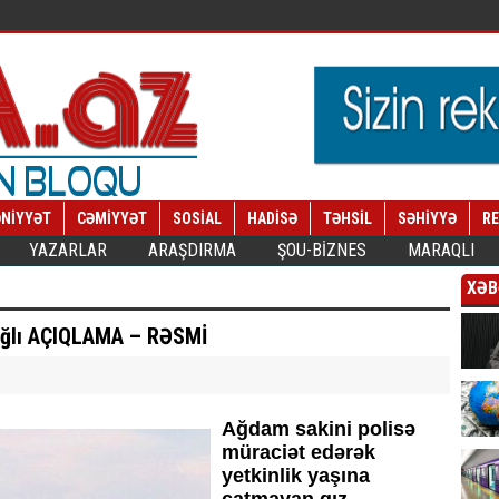
NİYYƏT
CƏMİYYƏT
SOSİAL
HADİSƏ
TƏHSİL
SƏHİYYƏ
R
YAZARLAR
ARAŞDIRMA
ŞOU-BİZNES
MARAQLI
XƏB
ağlı AÇIQLAMA – RƏSMİ
Ağdam sakini polisə
müraciət edərək
yetkinlik yaşına