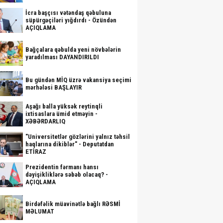
İcra başçısı vətəndaş qəbuluna
süpürgəçiləri yığdırdı - Özündən
AÇIQLAMA
Bağçalara qəbulda yeni növbələrin
yaradılması DAYANDIRILDI
Bu gündən MİQ üzrə vakansiya seçimi
mərhələsi BAŞLAYIR
Aşağı balla yüksək reytinqli
ixtisaslara ümid etməyin -
XƏBƏRDARLIQ
"Universitetlər gözlərini yalnız təhsil
haqlarına dikiblər" - Deputatdan
ETİRAZ
Prezidentin fərmanı hansı
dəyişikliklərə səbəb olacaq? -
AÇIQLAMA
Birdəfəlik müavinətlə bağlı RƏSMİ
MƏLUMAT