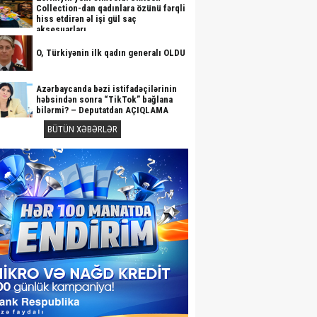
Collection-dan qadınlara özünü fərqli
hiss etdirən əl işi gül saç
aksesuarları
O, Türkiyənin ilk qadın generalı OLDU
Azərbaycanda bəzi istifadəçilərinin
həbsindən sonra “TikTok” bağlana
bilərmi? – Deputatdan AÇIQLAMA
BÜTÜN XƏBƏRLƏR