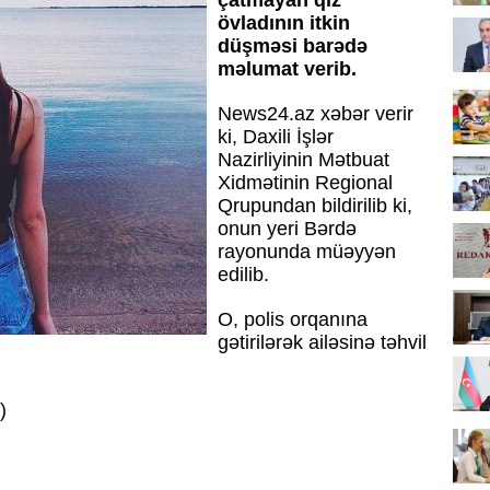
çatmayan qız
övladının itkin
düşməsi barədə
məlumat verib.
News24.az
xəbər verir
ki, Daxili İşlər
Nazirliyinin Mətbuat
Xidmətinin Regional
Qrupundan bildirilib ki,
onun yeri Bərdə
rayonunda müəyyən
edilib.
O, polis orqanına
gətirilərək ailəsinə təhvil
)