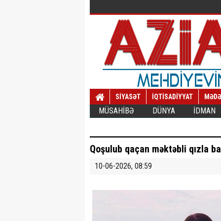
SİYASƏT
İQTİSADİYYAT
MƏDƏ
MÜSAHİBƏ
DÜNYA
İDMAN
Qoşulub qaçan məktəbli qızla b
10-06-2026, 08:59