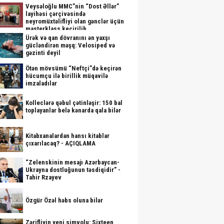
Veysəloğlu MMC”nin “Dost Əllər”
layihəsi çərçivəsində
neyromüxtəlifliyi olan gənclər üçün
masterklass keçirilib
Ürək və qan dövranını ən yaxşı
gücləndirən məşq: Velosiped və
gəzinti deyil
Ötən mövsümü “Neftçi”də keçirən
hücumçu ilə birillik müqavilə
imzaladılar
Kolleclərə qəbul çətinləşir: 150 bal
toplayanlar belə kənarda qala bilər
Kitabxanalardan hansı kitablar
çıxarılacaq? - AÇIQLAMA
“Zelenskinin mesajı Azərbaycan-
Ukrayna dostluğunun təsdiqidir” -
Tahir Rzayev
Özgür Özəl həbs oluna bilər
Zərifliyin yeni simvolu: Sixteen