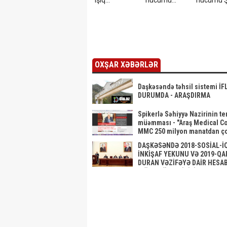
işıq
hücumu
hücumu 
olmayacaq
başlayıb? –
yaratdı -
Görüntülər
Açıqlam
narahatlıq
yaratdı /
FOTO
OXŞAR XƏBƏRLƏR
Daşkəsəndə təhsil sistemi İF
DURUMDA - ARAŞDIRMA
Spikerlə Səhiyyə Nazirinin t
müəmması - "Araş Medical C
MMC 250 milyon manatdan ço
satınalmalarına necə sahib
DAŞKƏSƏNDƏ 2018-SOSİAL-İ
çıxıb...SİYAHI
İNKİŞAF YEKUNU VƏ 2019-QA
DURAN VƏZİFƏYƏ DAİR HESA
YIĞINCAĞI KEÇİRİLİB