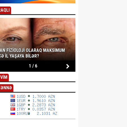
AQLI
SAN FIZIOLOJI OLARAQ MAKSIMUM
Ə IL YAŞAYA BILƏR?
1
/
6
VİM
ZƏNNƏ