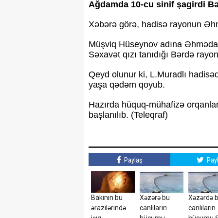
Ağdamda 10-cu sinif şagirdi Bə
Xəbərə görə, hadisə rayonun Əhm
Müşviq Hüseynov adına Əhmədağal
Səxavət qızı tanıdığı Bərdə rayo
Qeyd olunur ki, L.Muradlı hadis
yaşa qədəm qoyub.
Hazırda hüquq-mühafizə orqanları 
başlanılıb. (Teleqraf)
Paylaş
Pay
Bakının bu
Xəzərə bu
Xəzərdə 
ərazilərində
canlıların
canlıların