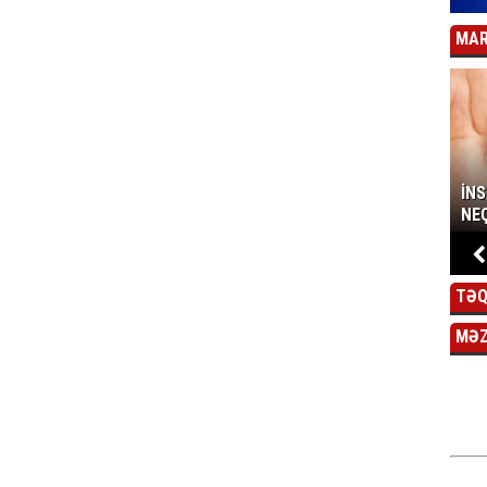
MAR
İN
NEÇ
TƏQ
MƏ