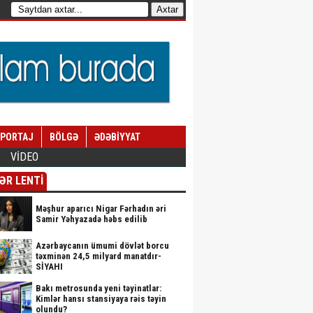
EPORTAJ
BÖLGƏ
ƏDƏBİYYAT
VİDEO
ƏR LENTİ
Məşhur aparıcı Nigar Fərhadın əri
Samir Yəhyazadə həbs edilib
Azərbaycanın ümumi dövlət borcu
təxminən 24,5 milyard manatdır-
SİYAHI
Bakı metrosunda yeni təyinatlar:
Kimlər hansı stansiyaya rəis təyin
olundu?