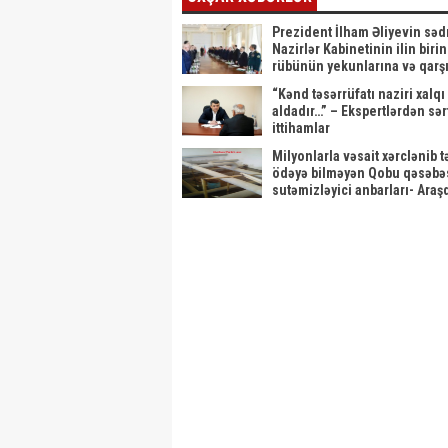
Prezident İlham Əliyevin sədrl
Nazirlər Kabinetinin ilin birin
rübünün yekunlarına və qarş
duran vəzifələrə həsr olunan 
“Kənd təsərrüfatı naziri xalqı
keçirilib
aldadır…” – Ekspertlərdən sər
ittihamlar
Milyonlarla vəsait xərclənib t
ödəyə bilməyən Qobu qəsəbə
sutəmizləyici anbarları- Araş