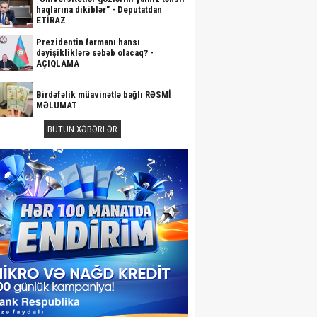
haqlarına dikiblər" - Deputatdan
ETİRAZ
Prezidentin fərmanı hansı
dəyişikliklərə səbəb olacaq? -
AÇIQLAMA
Birdəfəlik müavinətlə bağlı RƏSMİ
MƏLUMAT
BÜTÜN XƏBƏRLƏR