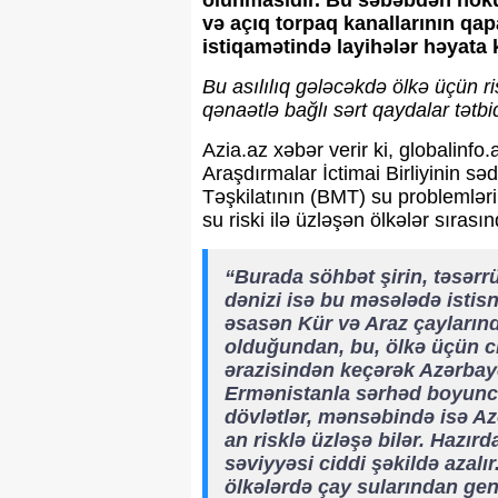
olunmasıdır. Bu səbəbdən hökum
və açıq torpaq kanallarının qap
istiqamətində layihələr həyata k
Bu asılılıq gələcəkdə ölkə üçün
qənaətlə bağlı sərt qaydalar tətbi
Azia.az xəbər verir ki, globalinfo.
Araşdırmalar İctimai Birliyinin səd
Təşkilatının (BMT) su problemləri
su riski ilə üzləşən ölkələr sıras
“Burada söhbət şirin, təsərrü
dənizi isə bu məsələdə istis
əsasən Kür və Araz çaylarında
olduğundan, bu, ölkə üçün ci
ərazisindən keçərək Azərbayca
Ermənistanla sərhəd boyunc
dövlətlər, mənsəbində isə Az
an risklə üzləşə bilər. Hazır
səviyyəsi ciddi şəkildə azal
ölkələrdə çay sularından gen