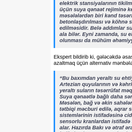
elektrik stansiyalarının tiki
üçün suya qənaət rejiminə k
məsələlərdən biri kənd təsərr
betonlaşdırılması və köhnə su
edilməsidir. Belə addımlar su
ala bilər. Eyni zamanda, su e
olunması da mühüm əhəmiyyə
Ekspert bildirib ki, gələcəkdə əsa
azaltmaq üçün alternativ mənbələ
“Bu baxımdan yeraltı su ehti
Artezian quyularının və kəhri
yeraltı suların təsərrüfat mə
Suya qənaətlə bağlı daha sə
Məsələn, bağ və əkin sahələr
tətbiqi məcburi edilə, aqrar 
sistemlərinin istifadəsinə cid
sensorlu kranlardan istifadə 
alar. Hazırda Bakı və ətraf ə