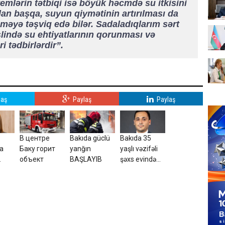
temlərin tətbiqi isə böyük həcmdə su itkisini
an başqa, suyun qiymətinin artırılması da
çməyə təşviq edə bilər. Sadaladıqlarım sərt
lində su ehtiyatlarının qorunması və
i tədbirlərdir”.
laş
Paylaş
Paylaş
В центре
Bakıda güclü
Bakıda 35
va
Баку горит
yanğın
yaşlı vəzifəli
объект
BAŞLAYIB
şəxs evində
in
ölü tapıldı