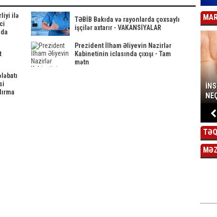
iyi ilə
MAR
TƏBİB Bakıda və rayonlarda çoxsaylı
ci
işçilər axtarır - VAKANSİYALAR
ıda
iclası
Prezident İlham Əliyevin Nazirlər
t
Kabinetinin iclasında çıxışı - Tam
mətn
ələbatı
si
İN
dırma
NEÇ
TƏQ
MƏ