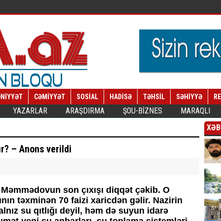
NİYYƏT
CƏMİYYƏT
SOSİAL
HADİSƏ
TƏHSİL
SƏHİYYƏ
R
YAZARLAR
ARAŞDIRMA
ŞOU-BİZNES
MARAQLI
XƏB
r? – Anons verildi
n Məmmədovun son çıxışı diqqət çəkib. O
rının təxminən 70 faizi xaricdən gəlir. Nazirin
lnız su qıtlığı deyil, həm də suyun idarə