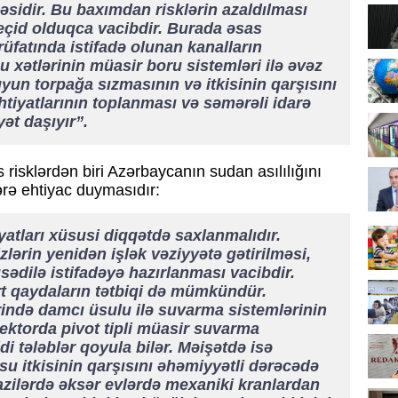
lməsidir. Bu baxımdan risklərin azaldılması
eçid olduqca vacibdir. Burada əsas
üfatında istifadə olunan kanalların
 xətlərinin müasir boru sistemləri ilə əvəz
yun torpağa sızmasının və itkisinin qarşısını
htiyatlarının toplanması və səmərəli idarə
t daşıyır”.
s risklərdən biri Azərbaycanın sudan asılılığını
rə ehtiyac duymasıdır:
yatları xüsusi diqqətdə saxlanmalıdır.
zlərin yenidən işlək vəziyyətə gətirilməsi,
qsədilə istifadəyə hazırlanması vacibdir.
rt qaydaların tətbiqi də mümkündür.
ində damcı üsulu ilə suvarma sistemlərinin
sektorda pivot tipli müasir suvarma
di tələblər qoyula bilər. Məişətdə isə
su itkisinin qarşısını əhəmiyyətli dərəcədə
razilərdə əksər evlərdə mexaniki kranlardan