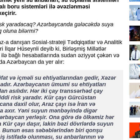
ət yeni su anbarları, su toplama sistemləri
alı boru sistemləri ilə əvəzlənməsi
eçirir.
 risk yaradacaq? Azərbaycanda gələcəkdə suya
q oluna bilərmi?
az-a danışan Sosial-strateji Tədqiqatlar və Analitik
ri İlqar Hüseynli deyib ki, Birləşmiş Millətlər
 ilə bağlı hesabatlarında sudan əziyyət çəkən və
ında Azərbaycan da yer alır:
fat və içməli su ehtiyatlarından gedir, Xəzər
nadır. Azərbaycanın ümumi su ehtiyatları
n asılıdır. Hər iki çay transsərhəd çay
ddi risk yaradır. Kür çayı Gürcüstan
na daxil olur, Araz çayı isə İran və
a axır. Yəni suyun mənbəyində digər
ərbaycan yerləşir. Ona görə də ölkəmiz hər
da Kür çayı daşır, lakin bəzi dövrlərdə suyun
ır. Bunun əsas səbəblərindən biri qonşu
iş istifadə olunması, su anbarlarının və