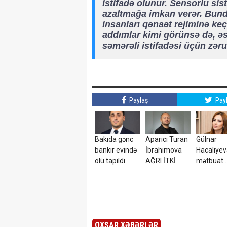
istifadə olunur. Sensorlu sis
azaltmağa imkan verər. Bund
insanları qənaət rejiminə ke
addımlar kimi görünsə də, əs
səmərəli istifadəsi üçün zərur
Paylaş
Pay
Bakıda gənc
Aparıcı Turan
Gülnar
bankir evində
İbrahimova
Hacalıye
ölü tapıldı
AĞRI İTKİ
mətbuat
katibi təy
olundu
OXŞAR XƏBƏRLƏR