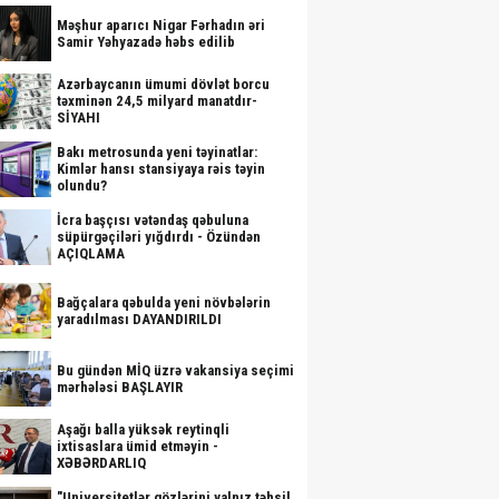
Məşhur aparıcı Nigar Fərhadın əri
Samir Yəhyazadə həbs edilib
Azərbaycanın ümumi dövlət borcu
təxminən 24,5 milyard manatdır-
SİYAHI
Bakı metrosunda yeni təyinatlar:
Kimlər hansı stansiyaya rəis təyin
olundu?
İcra başçısı vətəndaş qəbuluna
süpürgəçiləri yığdırdı - Özündən
AÇIQLAMA
Bağçalara qəbulda yeni növbələrin
yaradılması DAYANDIRILDI
Bu gündən MİQ üzrə vakansiya seçimi
mərhələsi BAŞLAYIR
Aşağı balla yüksək reytinqli
ixtisaslara ümid etməyin -
XƏBƏRDARLIQ
"Universitetlər gözlərini yalnız təhsil