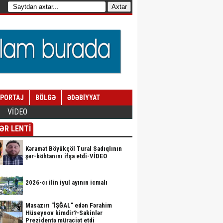
EPORTAJ
BÖLGƏ
ƏDƏBİYYAT
VİDEO
ƏR LENTİ
Kəramət Böyükçöl Tural Sadıqlının
şər-böhtanını ifşa etdi-VİDEO
2026-cı ilin iyul ayının icmalı
Masazırı "İŞĞAL" edən Fərahim
Hüseynov kimdir?-Sakinlər
Prezidentə müraciət etdi