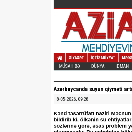
SİYASƏT
İQTİSADİYYAT
MƏDƏ
MÜSAHİBƏ
DÜNYA
İDMAN
Azərbaycanda suyun qiyməti artı
8-05-2026, 09:28
Kənd təsərrüfatı naziri Məcnu
bildirib ki, ölkənin su ehtiyatla
sözlərinə görə, əsas problem ya