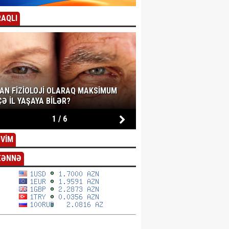
AQLI
SAN FIZIOLOJI OLARAQ MAKSIMUM
Ə IL YAŞAYA BILƏR?
1
/
6
VİM
ZƏNNƏ