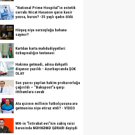
“National Prime Hospital”ın estetik
cərrahı Nicat Həsənov qarın kəsir
yoxsa, burun? -35 yaşlı qadın öldü
Hüquq niyə sərxoşluğu bəhanə
saymır?
Kartdan karta məhdudiyyətləri:
özbaşınalığın təntənəsi
Həkimə getmədi, adına dəhşətli
diqanoz yazıldı - Azərbaycanda ŞOK
OLAY
Səs yazısı yayılan həkim prokurorluğa
çağırıldı – “Bakupost”a qarşı
ittihamlara cavab
Ata qızının millinin futbolçusuna ərə
getməsinə niyə etiraz etdi? - VİDEO
MN-in "İstirahət evi"nin sabiq rəisi
barəsində MƏHKƏMƏ QƏRARI dəyişdi