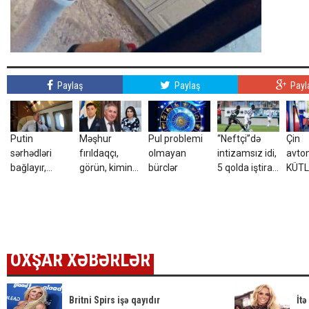
Paylaş
Paylaş
Payl
Putin
Məşhur
Pul problemi
“Neftçi”də
Çin
sərhədləri
fırıldaqçı,
olmayan
intizamsız idi,
avtom
bağlayır,
görün, kimin
bürclər
5 qolda iştirak
KÜTL
səfərbərliyə
kürəkəni imiş?
etdi, 3 illik
sırad
hazırlaşır -
müqavilə
ŞOK
İDDİA
bağladı
OXŞAR XƏBƏRLƏR
Britni Spirs işə qayıdır
İtə