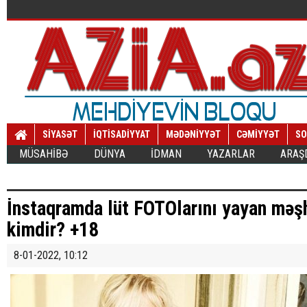
SİYASƏT
İQTİSADİYYAT
MƏDƏNİYYƏT
CƏMİYYƏT
SO
MÜSAHİBƏ
DÜNYA
İDMAN
YAZARLAR
ARAŞ
İnstaqramda lüt FOTOlarını yayan məş
kimdir? +18
8-01-2022, 10:12