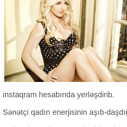
instaqram hesabında yerləşdirib.
Sənətçi qadın enerjisinin aşıb-daşdığı