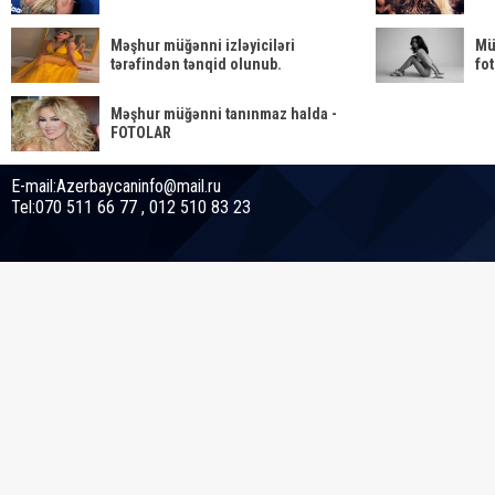
Məşhur müğənni izləyiciləri
Müğ
tərəfindən tənqid olunub.
fot
Məşhur müğənni tanınmaz halda -
FOTOLAR
E-mail:Azerbaycaninfo@mail.ru
Tel:070 511 66 77 , 012 510 83 23