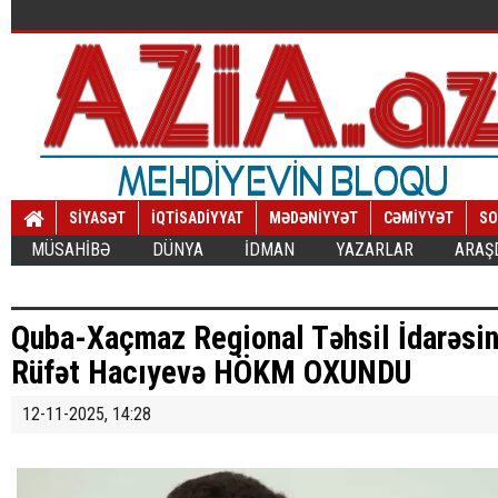
SİYASƏT
İQTİSADİYYAT
MƏDƏNİYYƏT
CƏMİYYƏT
SO
MÜSAHİBƏ
DÜNYA
İDMAN
YAZARLAR
ARAŞ
Quba-Xaçmaz Regional Təhsil İdarəsin
Rüfət Hacıyevə HÖKM OXUNDU
12-11-2025, 14:28