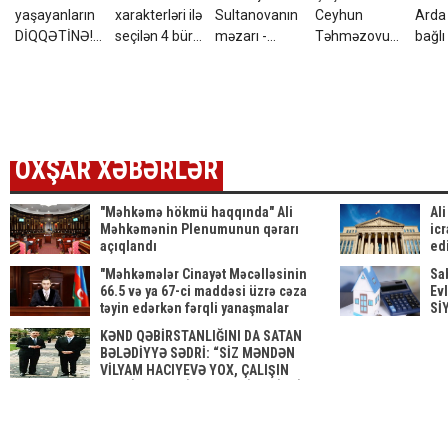
yaşayanların
xarakterləri ilə
Sultanovanın
Ceyhun
Arda 
DİQQƏTİNƏ!7
seçilən 4 bürc:
məzarı -
Təhməzovun
bağlı
avqust 2026-
Onları
VİDEO
atası
qərar
cı il saat
fikrindən
dünyasını
00:00-dan
döndərmək
dəyişdi
etibarən...
çətindir
OXŞAR XƏBƏRLƏR
"Məhkəmə hökmü haqqında" Ali
Al
Məhkəmənin Plenumunun qərarı
ic
açıqlandı
ed
qə
"Məhkəmələr Cinayət Məcəlləsinin
Sa
66.5 və ya 67-ci maddəsi üzrə cəza
Evl
təyin edərkən fərqli yanaşmalar
Sİ
sərgiləyir"
KƏND QƏBİRSTANLIĞINI DA SATAN
BƏLƏDİYYƏ SƏDRİ: “SİZ MƏNDƏN
VİLYAM HACIYEVƏ YOX, ÇALIŞIN
PREZİDENTƏ ŞİKAYƏT EDİN” - İDDİA