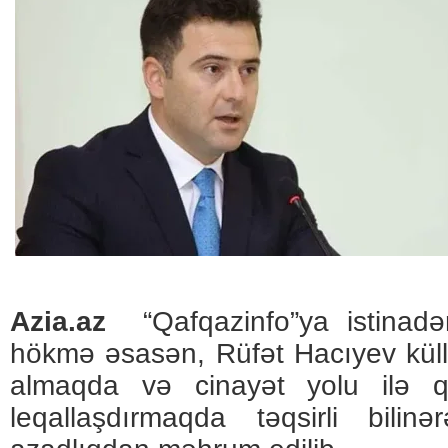
Azia.az
“Qafqazinfo”ya istinadə
hökmə əsasən, Rüfət Hacıyev küll
almaqda və cinayət yolu ilə qa
leqallaşdırmaqda təqsirli bil