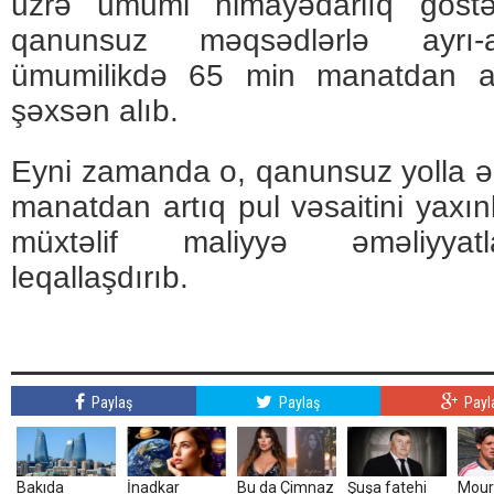
üzrə ümumi himayədarlıq göstə
qanunsuz məqsədlərlə ayrı-a
ümumilikdə 65 min manatdan art
şəxsən alıb.
Eyni zamanda o, qanunsuz yolla əl
manatdan artıq pul vəsaitini yaxın
müxtəlif maliyyə əməliyyatl
leqallaşdırıb.
Paylaş
Paylaş
Payl
Bakıda
İnadkar
Bu da Çimnaz
Şuşa fatehi
Mour