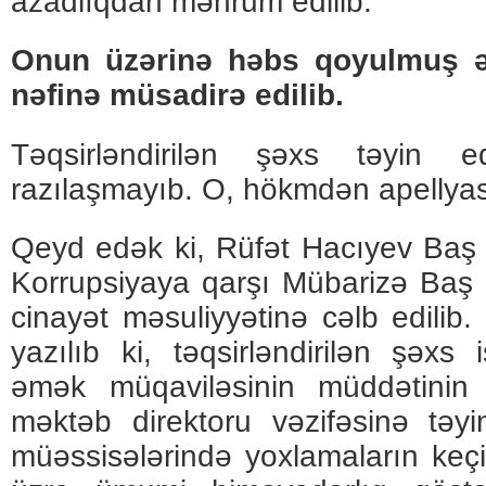
azadlıqdan məhrum edilib.
Onun üzərinə həbs qoyulmuş ə
nəfinə müsadirə edilib.
Təqsirləndirilən şəxs təyin e
razılaşmayıb. O, hökmdən apellyasi
Qeyd edək ki, Rüfət Hacıyev Baş
Korrupsiyaya qarşı Mübarizə Baş İ
cinayət məsuliyyətinə cəlb edilib.
yazılıb ki, təqsirləndirilən şəxs
əmək müqaviləsinin müddətinin 
məktəb direktoru vəzifəsinə təyin
müəssisələrində yoxlamaların keçi