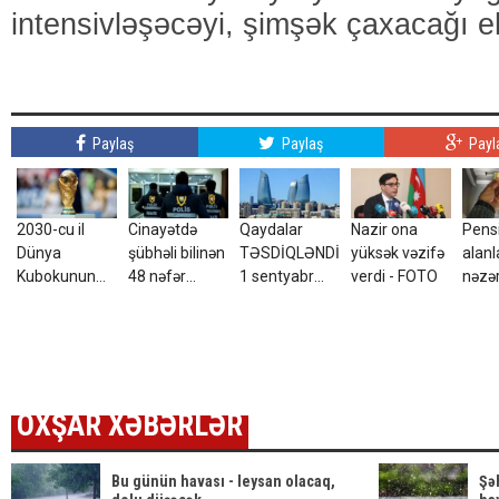
intensivləşəcəyi, şimşək çaxacağı eh
Paylaş
Paylaş
Payl
2030-cu il
Cinayətdə
Qaydalar
Nazir ona
Pens
Dünya
şübhəli bilinən
TƏSDİQLƏNDİ:
yüksək vəzifə
alanl
Kubokunun
48 nəfər
1 sentyabr
verdi - FOTO
nəzər
finalı bu
saxlanıldı
2026-cı il
tarix
ölkədə olacaq
tarixindən
– Sürpriz
qüvvəyə
minəcək
OXŞAR XƏBƏRLƏR
Bu günün havası - leysan olacaq,
Şə