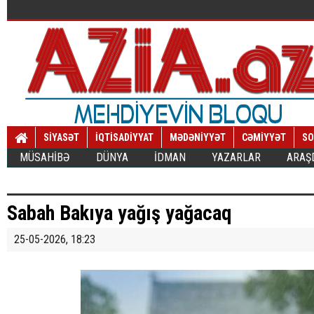
SİYASƏT
İQTİSADİYYAT
MƏDƏNİYYƏT
CƏMİYYƏT
SO
MÜSAHİBƏ
DÜNYA
İDMAN
YAZARLAR
ARAŞ
Sabah Bakıya yağış yağacaq
25-05-2026, 18:23