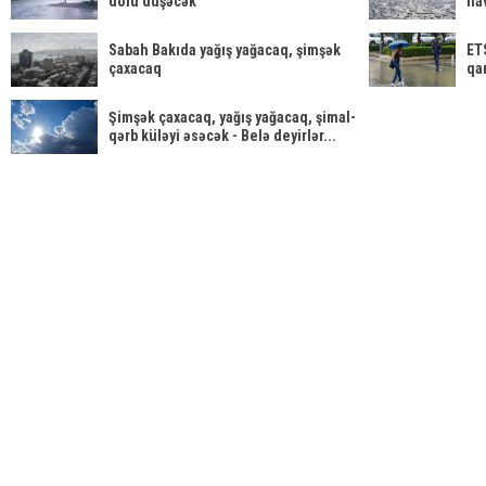
dolu düşəcək
ha
Sabah Bakıda yağış yağacaq, şimşək
ET
çaxacaq
qa
Şimşək çaxacaq, yağış yağacaq, şimal-
qərb küləyi əsəcək - Belə deyirlər...