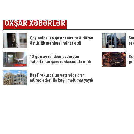
narahatlıq
edildi - FOTO
QƏR
yaratdı /
dəyiş
FOTO
OXŞAR XƏBƏRLƏR
Qayınatası və qayınanasını öldürən
Sə
ömürlük məhbus intihar etdi
şəx
12 gün əvvəl dəm qazından
Ru
zəhərlənən şəxs xəstəxanada ölüb
gü
Baş Prokurorluq vətəndaşların
müraciətləri ilə bağlı məlumat yayıb