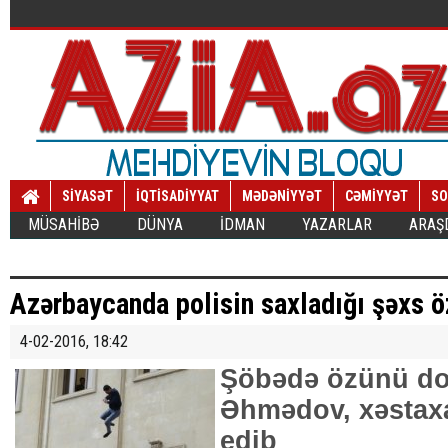
SİYASƏT
İQTİSADİYYAT
MƏDƏNİYYƏT
CƏMİYYƏT
SO
MÜSAHİBƏ
DÜNYA
İDMAN
YAZARLAR
ARAŞ
Azərbaycanda polisin saxladığı şəxs ö
4-02-2016, 18:42
Şöbədə özünü do
Əhmədov, xəstaxa
edib