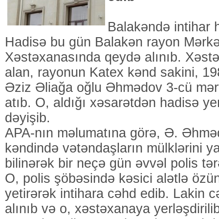
Balakəndə intihar 
Hadisə bu gün Balakən rayon Mərkə
Xəstəxanasında qeydə alınıb. Xəst
alan, rayonun Katex kənd sakini, 1982
Əziz Əliağa oğlu Əhmədov 3-cü mə
atıb. O, aldığı xəsarətdən hadisə y
dəyişib.
APA-nın məlumatına görə, Ə. Əhmə
kəndində vətəndaşların mülklərini ya
bilinərək bir neçə gün əvvəl polis tər
O, polis şöbəsində kəsici alətlə özü
yetirərək intihara cəhd edib. Lakin c
alınıb və o, xəstəxanaya yerləşdirilib