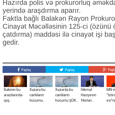
Hazırda polis və prokurorluq əməkda
yerində araşdırma aparır.
Faktla bağlı Balakən Rayon Prokuro
Cinayət Məcəlləsinin 125-ci (özünü
çatdırma) maddəsi ilə cinayət işi baş
gedir.
Paylaş
Paylaş
Payl
Bakının bu
Xəzərə bu
Xəzərdə bu
Hikmət
MN-i
ərazilərində
canlıların
canlıların
Hacıyevin
"İsti
işıq
hücumu
hücumu ŞOK
fikirləri
evi"n
olmayacaq
başlayıb? –
yaratdı -
Türkiyədə
rəisi
Görüntülər
AçıqlamaVİDEO
səhv təqdim
MƏH