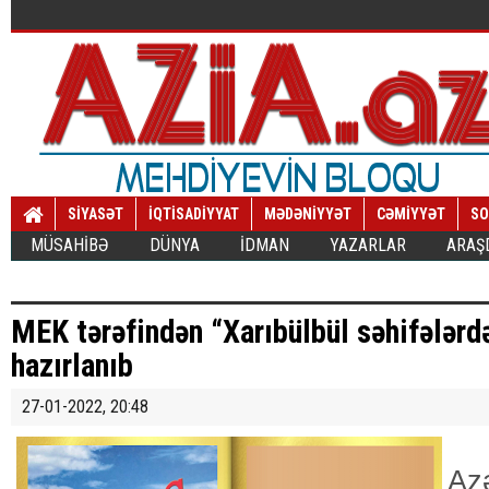
SİYASƏT
İQTİSADİYYAT
MƏDƏNİYYƏT
CƏMİYYƏT
SO
MÜSAHİBƏ
DÜNYA
İDMAN
YAZARLAR
ARAŞ
MEK tərəfindən “Xarıbülbül səhifələrdə”
hazırlanıb
27-01-2022, 20:48
Az