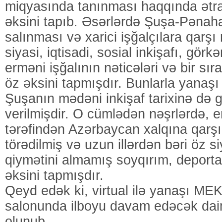
miqyasında tanınması haqqında ətra
əksini tapıb. Əsərlərdə Şuşa-Pənah
salınması və xarici işğalçılara qarşı 
siyasi, iqtisadi, sosial inkişafı, görkə
erməni işğalının nəticələri və bir sır
öz əksini tapmışdır. Bunlarla yanaşı
Şuşanın mədəni inkişaf tarixinə də g
verilmişdir. O cümlədən nəşrlərdə, e
tərəfindən Azərbaycan xalqına qarşı
törədilmiş və uzun illərdən bəri öz s
qiymətini almamış soyqırım, deporta
əksini tapmışdır.
Qeyd edək ki, virtual ilə yanaşı MEK
salonunda ilboyu davam edəcək daimi
olunub.