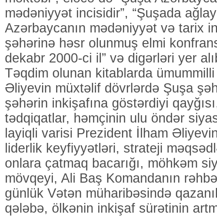
mədəniyyət incisidir”, “Şuşada ağlay
Azərbaycanın mədəniyyət və tarix inc
şəhərinə həsr olunmuş elmi konfransı
dekabr 2000-ci il” və digərləri yer alı
Təqdim olunan kitablarda ümummilli 
Əliyevin müxtəlif dövrlərdə Şuşa şəhə
şəhərin inkişafına göstərdiyi qayğıs
tədqiqatlar, həmçinin ulu öndər siya
layiqli varisi Prezident İlham Əliyevin
liderlik keyfiyyətləri, strateji məqs
onlara çatmaq bacarığı, möhkəm si
mövqeyi, Ali Baş Komandanın rəhbərl
günlük Vətən müharibəsində qazan
qələbə, ölkənin inkişaf sürətinin ar