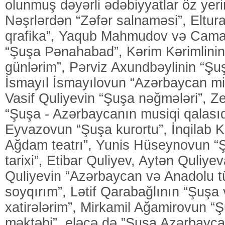
olunmuş dəyərli ədəbiyyatlar öz yerin
Nəşrlərdən “Zəfər salnaməsi”, Eltu
qrafika”, Yaqub Mahmudov və Cama
“Şuşa Pənahabad”, Kərim Kərimlinin
günlərim”, Pərviz Axundbəylinin “Şuş
İsmayıl İsmayılovun “Azərbaycan mir
Vasif Quliyevin “Şuşa nəğmələri”, Z
“Şuşa - Azərbaycanın musiqi qalasıd
Eyvazovun “Şuşa kurortu”, İnqilab 
Ağdam teatrı”, Yunis Hüseynovun “Ş
tarixi”, Etibar Quliyev, Aytən Quliye
Quliyevin “Azərbaycan və Anadolu tü
soyqırım”, Lətif Qarabağlının “Şuşa
xatirələrim”, Mirkamil Ağamirovun “
məktəbi”, eləcə də ”Şuşa Azərbaycan