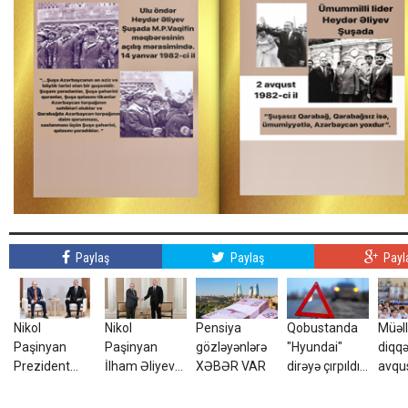
Paylaş
Paylaş
Payl
Nikol
Nikol
Pensiya
Qobustanda
Müəll
Paşinyan
Paşinyan
gözləyənlərə
"Hyundai"
diqqə
Prezident
İlham Əliyevə
XƏBƏR VAR
dirəyə çırpıldı,
avqu
İlham Əliyevə
zəng etdi
sürücü öldü
11:0
zəng etdi
etiba