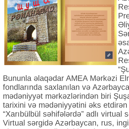
Re
Pre
Əli
Sə
əsa
Az
Re
“Şu
Bununla əlaqədar AMEA Mərkəzi Elm
fondlarında saxlanılan və Azərbayc
mədəniyyət mərkəzlərindən biri Şuş
tarixini və mədəniyyətini əks etdirən
“Xarıbülbül səhifələrdə” adlı virtual s
Virtual sərgidə Azərbaycan, rus, ingil