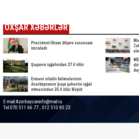
BAŞL
OXŞAR XƏBƏRLƏR
Mə
Prezident İlham Əliyev sərəncam
Zəf
imzaladı
əla
ME
Şuşanın işğalından 27 il ötür
dö
dəy
Erməni silahlı bölmələrinin
Azərbaycanın Şuşa şəhərini işğal
etməsindən 25 il ötür Böyüt
E-mail:Azerbaycaninfo@mail.ru
Tel:070 511 66 77 , 012 510 83 23