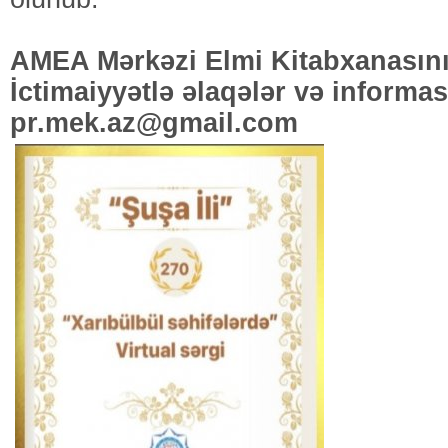
AMEA Mərkəzi Elmi Kitabxanasın
İctimaiyyətlə əlaqələr və informa
pr.mek.az@gmail.com