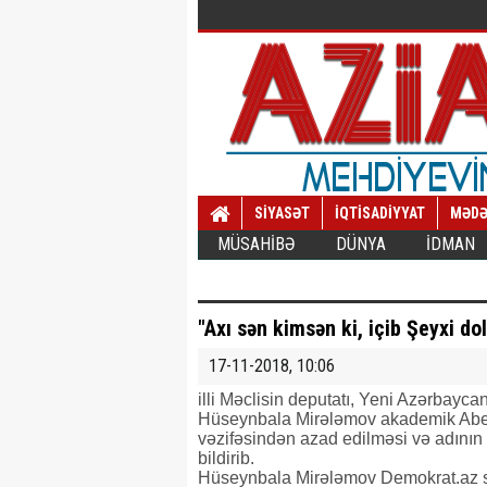
SİYASƏT
İQTİSADİYYAT
MƏDƏ
MÜSAHİBƏ
DÜNYA
İDMAN
"Axı sən kimsən ki, içib Şeyxi dol
17-11-2018, 10:06
illi Məclisin deputatı, Yeni Azərbaycan
Hüseynbala Mirələmov akademik Abel 
vəzifəsindən azad edilməsi və adını
bildirib.
Hüseynbala Mirələmov Demokrat.az s