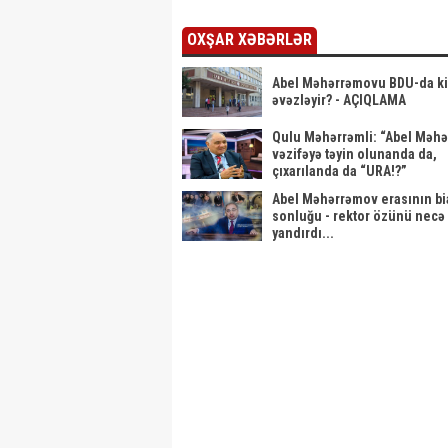
OXŞAR XƏBƏRLƏR
Abel Məhərrəmovu BDU-da k
əvəzləyir? - AÇIQLAMA
Qulu Məhərrəmli: “Abel Məh
vəzifəyə təyin olunanda da,
çıxarılanda da “URA!?”
Abel Məhərrəmov erasının bi
sonluğu - rektor özünü necə
yandırdı...