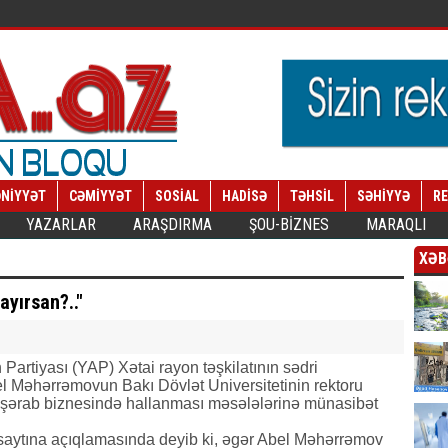
NİYYƏT
CƏMİYYƏT
SOSİAL
HADİSƏ
TƏHSİL
SƏHİYYƏ
R
YAZARLAR
ARAŞDIRMA
ŞOU-BİZNES
MARAQLI
XƏB
ayırsan?.."
 Partiyası (YAP) Xətai rayon təşkilatının sədri
Məhərrəmovun Bakı Dövlət Universitetinin rektoru
n şərab biznesində hallanması məsələlərinə münasibət
aytına açıqlamasında deyib ki, əgər Abel Məhərrəmov