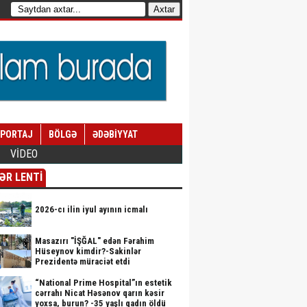
EPORTAJ
BÖLGƏ
ƏDƏBİYYAT
VİDEO
ƏR LENTİ
2026-cı ilin iyul ayının icmalı
Masazırı "İŞĞAL" edən Fərahim
Hüseynov kimdir?-Sakinlər
Prezidentə müraciət etdi
“National Prime Hospital”ın estetik
cərrahı Nicat Həsənov qarın kəsir
yoxsa, burun? -35 yaşlı qadın öldü