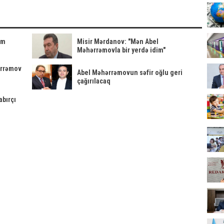
im
Misir Mərdanov: "Mən Abel
Məhərrəmovla bir yerdə idim"
ərrəmov
Abel Məhərrəmovun səfir oğlu geri
çağırılacaq
abırçı