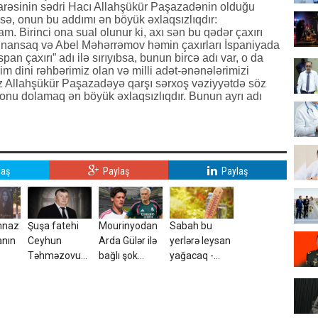
rəsinin sədri Hacı Allahşükür Paşazadənin olduğu
bsə, onun bu addımı ən böyük əxlaqsızlıqdır:
. Birinci ona sual olunur ki, axı sən bu qədər çaxırı
 inansaq və Abel Məhərrəmov həmin çaxırları İspaniyada
an çaxırı” adı ilə sırıyıbsa, bunun bircə adı var, o da
im dini rəhbərimiz olan və milli adət-ənənələrimizi
z Allahşükür Paşazadəyə qarşı sərxoş vəziyyətdə söz
onu dolamaq ən böyük əxlaqsızlıqdır. Bunun ayrı adı
laş
Paylaş
Paylaş
mnaz
Şuşa fatehi
Mourinyodan
Sabah bu
anın
Ceyhun
Arda Gülər ilə
yerlərə leysan
Təhməzovun
bağlı şok
yağacaq -
atası
qərar
hava
dünyasını
PROQNOZU
dəyişdi