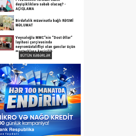
dəyişikliklərə səbəb olacaq? -
AÇIQLAMA
Birdəfəlik müavinətlə bağlı RƏSMİ
MƏLUMAT
Veysəloğlu MMC”nin “Dost Əllər”
layihəsi çərçivəsində
neyromüxtəlifliyi olan gənclər üçün
masterklass keçirilib
BÜTÜN XƏBƏRLƏR