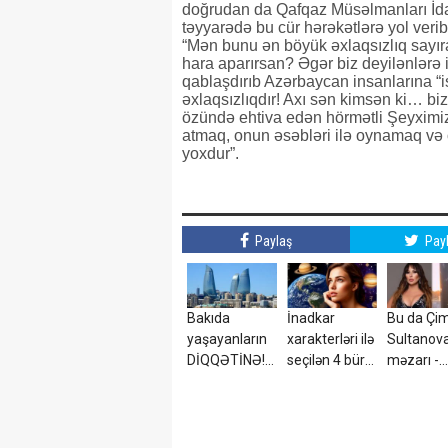
doğrudan da Qafqaz Müsəlmanları İda
təyyarədə bu cür hərəkətlərə yol veri
“Mən bunu ən böyük əxlaqsızlıq sayıram
hara aparırsan? Əgər biz deyilənlərə
qablaşdırıb Azərbaycan insanlarına “isp
əxlaqsızlıqdır! Axı sən kimsən ki… biz
özündə ehtiva edən hörmətli Şeyximi
atmaq, onun əsəbləri ilə oynamaq və 
yoxdur”.
Paylaş
Pay
Bakıda
İnadkar
Bu da Çi
yaşayanların
xarakterləri ilə
Sultanov
DİQQƏTİNƏ!7
seçilən 4 bürc:
məzarı -
avqust 2026-
Onları
VİDEO
cı il saat
fikrindən
00:00-dan
döndərmək
etibarən...
çətindir