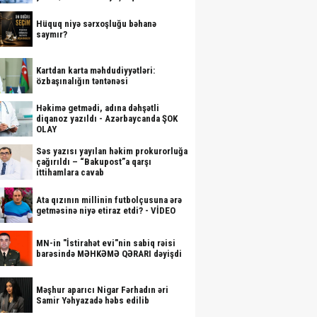
Hüquq niyə sərxoşluğu bəhanə
saymır?
Kartdan karta məhdudiyyətləri:
özbaşınalığın təntənəsi
Həkimə getmədi, adına dəhşətli
diqanoz yazıldı - Azərbaycanda ŞOK
OLAY
Səs yazısı yayılan həkim prokurorluğa
çağırıldı – “Bakupost”a qarşı
ittihamlara cavab
Ata qızının millinin futbolçusuna ərə
getməsinə niyə etiraz etdi? - VİDEO
MN-in "İstirahət evi"nin sabiq rəisi
barəsində MƏHKƏMƏ QƏRARI dəyişdi
Məşhur aparıcı Nigar Fərhadın əri
Samir Yəhyazadə həbs edilib