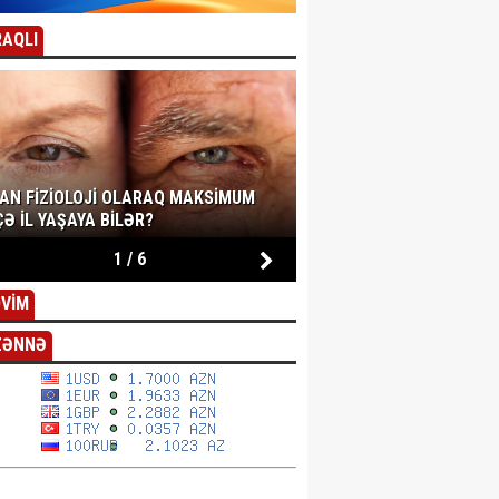
AQLI
SAN FIZIOLOJI OLARAQ MAKSIMUM
Ə IL YAŞAYA BILƏR?
1
/
6
VİM
ZƏNNƏ