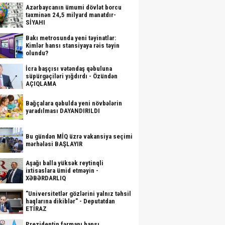
Azərbaycanın ümumi dövlət borcu
təxminən 24,5 milyard manatdır-
SİYAHI
Bakı metrosunda yeni təyinatlar:
Kimlər hansı stansiyaya rəis təyin
olundu?
İcra başçısı vətəndaş qəbuluna
süpürgəçiləri yığdırdı - Özündən
AÇIQLAMA
Bağçalara qəbulda yeni növbələrin
yaradılması DAYANDIRILDI
Bu gündən MİQ üzrə vakansiya seçimi
mərhələsi BAŞLAYIR
Aşağı balla yüksək reytinqli
ixtisaslara ümid etməyin -
XƏBƏRDARLIQ
"Universitetlər gözlərini yalnız təhsil
haqlarına dikiblər" - Deputatdan
ETİRAZ
Prezidentin fərmanı hansı