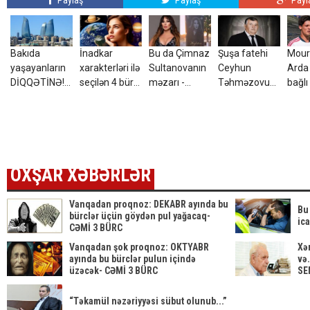
Paylaş
Paylaş
Payl
Bakıda
İnadkar
Bu da Çimnaz
Şuşa fatehi
Mour
yaşayanların
xarakterləri ilə
Sultanovanın
Ceyhun
Arda 
DİQQƏTİNƏ!7
seçilən 4 bürc:
məzarı -
Təhməzovun
bağlı
avqust 2026-
Onları
VİDEO
atası
qərar
cı il saat
fikrindən
dünyasını
00:00-dan
döndərmək
dəyişdi
etibarən...
çətindir
OXŞAR XƏBƏRLƏR
Vanqadan proqnoz: DEKABR ayında bu
Bu
bürclər üçün göydən pul yağacaq-
ic
CƏMİ 3 BÜRC
Vanqadan şok proqnoz: OKTYABR
Xə
ayında bu bürclər pulun içində
və.
üzəcək- CƏMİ 3 BÜRC
SE
“Təkamül nəzəriyyəsi sübut olunub...”