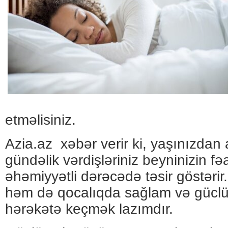
etməlisiniz.
Azia.az xəbər verir ki, yaşınızdan 
gündəlik vərdişləriniz beyninizin fə
əhəmiyyətli dərəcədə təsir göstərir
həm də qocalıqda sağlam və güclü
hərəkətə keçmək lazımdır.