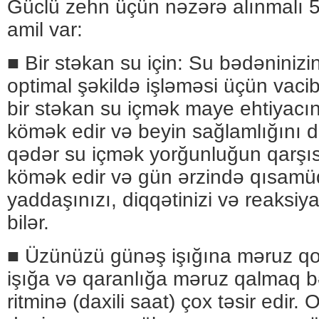
Güclü zehn üçün nəzərə alınmalı 
amil var:
■ Bir stəkan su için: Su bədəninizi
optimal şəkildə işləməsi üçün vaci
bir stəkan su içmək maye ehtiyacı
kömək edir və beyin sağlamlığını də
qədər su içmək yorğunluğun qarşı
kömək edir və gün ərzində qısamüd
yaddaşınızı, diqqətinizi və reaksiya 
bilər.
■ Üzünüzü günəş işığına məruz q
işığa və qaranlığa məruz qalmaq b
ritminə (daxili saat) çox təsir edir