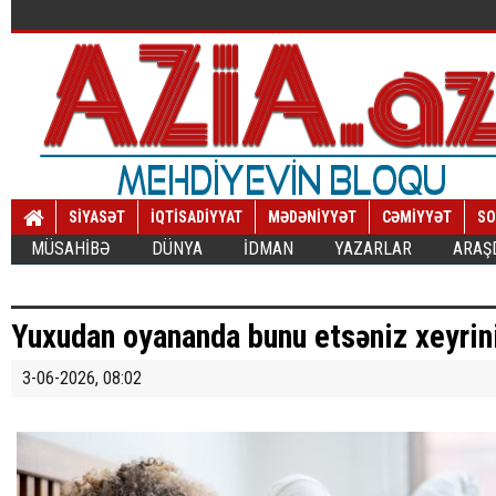
SİYASƏT
İQTİSADİYYAT
MƏDƏNİYYƏT
CƏMİYYƏT
SO
MÜSAHİBƏ
DÜNYA
İDMAN
YAZARLAR
ARAŞ
Yuxudan oyananda bunu etsəniz xeyrin
3-06-2026, 08:02