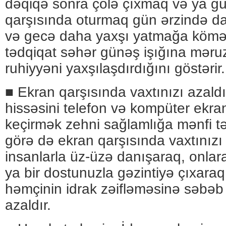
dəqiqə sonra çölə çıxmaq və ya gü
qarşısında oturmaq gün ərzində d
və gecə daha yaxşı yatmağa kömək 
tədqiqat səhər günəş işığına məru
ruhiyyəni yaxşılaşdırdığını göstərir.
■ Ekran qarşısında vaxtınızı azal
hissəsini telefon və kompüter ekra
keçirmək zehni sağlamlığa mənfi tə
görə də ekran qarşısında vaxtınızı
insanlarla üz-üzə danışaraq, onla
ya bir dostunuzla gəzintiyə çıxaraq
həmçinin idrak zəifləməsinə səbəb 
azaldır.