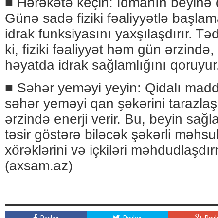
■ Hərəkətə keçin: İdmanın beyinə də
Günə sadə fiziki fəaliyyətlə başla
idrak funksiyasını yaxşılaşdırır. Təd
ki, fiziki fəaliyyət həm gün ərzind
həyatda idrak sağlamlığını qoruyur
■ Səhər yeməyi yeyin: Qidalı madd
səhər yeməyi qan şəkərini tarazlaş
ərzində enerji verir. Bu, beyin sağ
təsir göstərə biləcək şəkərli məhsul
xörəklərini və içkiləri məhdudlaşd
(axsam.az)