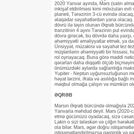
2020 Yanvar ayında, Mars (satın alma
inkişaf etdirilməsi kimi mövzuları evli 
planeti, Tərəzinin 3-cü evində olacaq, 
əlaqədar səyahətlərdən yana olacaq. 
dövrü ilə təyin olunan Əqrəb bürcün
tranzitinin 4 ayını Tərəzinin pul evin
dövrə girəcək, bu dövrdə daha yaxşı
əhəmiyyətli əməliyyatlar etmək, ya da
Ünsiyyət, müzakirə və səyahət tez-tez 
müştərilərin əhəmiyyətli bir hissəsi, 
rol oynayacaq. Buna görə maddi nəticəl
qərarları daha diqqətli ölçüb biçməyi
önümüzdəki aylarda sağlamlığa maksim
Yupiter - Neptun uyğunsuzluğunun me
həyat tərzini, ifrata və asılılığa bağlı
məqbul olmağa çalışın və mümkün oldu
ƏQRƏB
Marsın Əqrəb bürcündə olmağıyla 2020
Yanvarla məhdud deyil. Mars (2020-cı i
etmə gücünüzü oyadacaq, sizə cəsarə
Lakin o sizi tələskən və çılğın hərəkət
ola bilər. Mars, əgər doğru istiqamətlə
istiqamətləndirilməzsə gərginlik və q