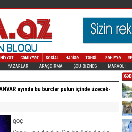
NİYYƏT
CƏMİYYƏT
SOSİAL
HADİSƏ
TƏHSİL
SƏHİYYƏ
R
YAZARLAR
ARAŞDIRMA
ŞOU-BİZNES
MARAQLI
XƏB
NVAR ayında bu bürclər pulun içində üzəcək-
QOÇ
Venera - eşq planeti və Qoç bürcünün əlaqələr