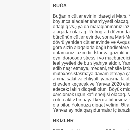
BUĞA
Buğanın cütlər evinin idarəçisi Mars,
boyunca əlaqələr əhəmiyyətli olacaq, 
ortaqlıq vs.) ya da maraqlanmanız laz
əlaqədar olacaq. Retrograd dövründə
bürcünün cütlər evində, sonra Mart-Ma
dövrü yenidən cütlər evində və Avqus
görə sizin əlaqələrlə bağlı hadisələrə
önləməniz lazımdır. İşlər və gəzintil
eyni dərəcədə stressli və məcburedici 
fəaliyyətləri də bu siyahıya aiddir. 
edib nəşr etməyə, mədəni, təhsilə ist
mütəxəssisləşməyə davam etməyə çalı
amma sakit və ehtiyatlı yanaşma tələb
ci evdən keçəcək və Yanvar 2020 əlavə
edəcək: lakin diqqətli olun. Böyük m
xərcləmək üçün kafi enerjisi olacaq. M
çöldə aktiv bir həyat keçirə bilərsini
ola bilər. Yolunuza diqqət yetirin. Ətra
Yanvar ayında qarşıdurmalar iç tarazlığ
ƏKİZLƏR