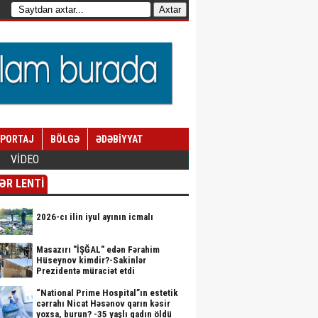
EPORTAJ
BÖLGƏ
ƏDƏBİYYAT
VİDEO
ƏR LENTİ
2026-cı ilin iyul ayının icmalı
Masazırı "İŞĞAL" edən Fərahim
Hüseynov kimdir?-Sakinlər
Prezidentə müraciət etdi
“National Prime Hospital”ın estetik
cərrahı Nicat Həsənov qarın kəsir
yoxsa, burun? -35 yaşlı qadın öldü