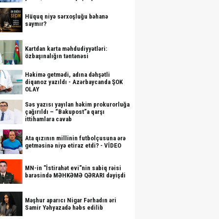
Hüquq niyə sərxoşluğu bəhanə
saymır?
Kartdan karta məhdudiyyətləri:
özbaşınalığın təntənəsi
Həkimə getmədi, adına dəhşətli
diqanoz yazıldı - Azərbaycanda ŞOK
OLAY
Səs yazısı yayılan həkim prokurorluğa
çağırıldı – “Bakupost”a qarşı
ittihamlara cavab
Ata qızının millinin futbolçusuna ərə
getməsinə niyə etiraz etdi? - VİDEO
MN-in "İstirahət evi"nin sabiq rəisi
barəsində MƏHKƏMƏ QƏRARI dəyişdi
Məşhur aparıcı Nigar Fərhadın əri
Samir Yəhyazadə həbs edilib