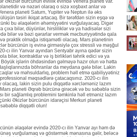
r Əkizlər bürcünün evlilik evində Venera planeti var.
lanetidir və nəzəri olaraq o sizə xoşbəxt anlar və
Venera planeti Saturn, Yupiter və Neptun ilə əks
lüşün təsiri ikiqat artacaq. Bir tərəfdən sizin eşqə və
çünki bu əlaqələrin əhəmiyyətini vurğulayacaq. Digər
 çıxa bilər, düyünlər, hirsliliklər və ya hadisələr sizi
ə bilər və bəzi qərarlar vermək məcburiyyətində qala
n və praktik olmağa istiqamətli olacaq. Mars planetinin
zlər bürcünün iş evinə girməsiylə çox stressli və məşğul
0-cı ilin Yanvar ayından Sentyabr ayına qədər sizin
la bilər, kontraktlar və iş birlikləri təhrik edici və ya
. Böyük işlərin öhdəsindən gəlməyə hazır olun və hətta
daşlıqlarınızda böhranlar da meydana gələ bilər. Lakin
caqlar və məhsuldarlıq, problem həll etmə qabiliyyətiniz
ə professional məqsədlərə çatacaqsınız. 2020-cı ilin
 olacaq, lakin sizin pulu diqqətlə xərcləməniz lazım
ü Mars planeti Əqrəb bürcünə girəcək və bu səbəblə sizin
ı bir sağlamlıq problemini təmkinlə həll etməniz lazım
çünki Əkizlər bürcünün idarəçisi Merkuri planeti
səbəblə diqqətli olun!
cünün əlaqələr evində 2020-cı ilin Yanvar ayı həm də
 Günəş vurğulamaq və göstərmək mənasına gəlir, beləcə