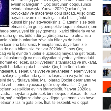
evinin idarəçisinin Qoç bürcünün doqquzuncu
evində olmasıyla Yanvar 2020 Qoçlar üçün
provokativ və macərayla dolu olacaq. Alışdığınız
həyatı davam etdirmək çətin ola bilər, çünki
xüsusi bir şey istəyəcəksiniz. Əlaqənin sizə təsir
etməsi üçün geniş perspektiv təqdim etməsi (həm
ahədə ortaya yeni bir şey qoyması, xarici ölkələrlə və ya
izin daha geniş, bütün dünyagörüşünə sahib olmanıza
amla bütün bunlardan zövq ala bilər ya da belə
 təsirlənə bilərsiniz. Prinsipləriniz, dəyərlərinizlə
ə də qala bilərsiniz. Yanvar 2020da Günəş Qoç
lacaq və İş evində Yupiterlə üçbucaq meydana gətirəcək.
nə fokuslanmağı və məsuliyyətlərini yerinə yetirmədəki
ə hörmət ediləcək, qabiliyyətləriniz tanınacaq və mükafat,
yətli hədəflərə çata bilərsiniz. Qoç bürcünün karier
ntellektual sənət, ünsiyyət və səyahətlərin əhəmiyyətini
razılaşma şərtlərində çətin uzlaşmaları və ya köhnə
ini də vurğulaya bilər. Mali olaraq Qoçlar qərarlarını və
ində zehinlərində yaxşıca götür-qoy etməlilər. Digər
çların xəstəliklər evinin idarəçisidir. Yanvar 2020da
 kvadrat meydana gətirəcək bir mövqedə olacaq. Beləcə
ilər, sağlamlığınıza daha çox diqqət yetirməniz və həyat
etməniz lazım gələ bilər. İfrat, tələskənlik və diqqət