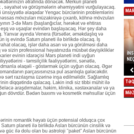
əkətlərinizin ətrafında dönəcək. Merkuri planeti
 , səyahət və görüşmələrin əhəmiyyətini vurğulayacaq.
MAR
ti ünsiyyətlə əlaqədar Yengəc bürclərinin problemlərini
həssas mövzuları müzakirəyə çıxarıb, köhnə mövzuları
ayının 3-də Mars (başlanğıclar, hərəkət və ehtiras
 eşq və uşaqlar evindən başlayacaq. Hər şey daha
q. Yanvar ayında Venera (fürsətlər, əməkdaşlıq və
iş evində Saturn planeti ilə birlikdə olacaq. İş
a rahat olacaq, işlər daha asan və ya görülməsi daha
 və sizin professional həyatınızda müsbət dəyişikliklər
İN
ier evinin idarəçisi Mars planeti indi uyğun
NEÇ
tlərini - təmsilçilik fəaliyyətlərini, sənətlə,
ya idmanla əlaqəli - göstərmək üçün uyğun olacaq. Əgər
komandanın parçasısınızsa pul asanlıqla gələcəkdir.
 və sərt razılaşma üzərinə inşa edilməlidir. Sağlamlıq
TƏQ
nin diqqətində qalacaq. Lakin indi siz tibbi mühit ilə
Beləcə araşdırmalar, həkim, klinika, xəstəxanalar və ya
MƏ
uyğun dövrdür. Bədən baxımı və kosmetik məhsullar üçün
lərinin romantik həyatı üçün potensial olduqca çox
Saturn planeti ilə birlikdə Aslan bürcünün cinsilik və
ə güc ilə dolu olan bu astroloji ''paket'' Aslan bürcünün