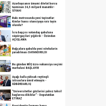
Azərbaycanın ümumi dövlət borcu
təxminən 24,5 milyard manatdır-
SİYAHI
Bakı metrosunda yeni təyinatlar:
Kimlər hansı stansiyaya rəis təyin
olundu?
İcra başçısı vətəndaş qəbuluna
süpürgəçiləri yığdırdı - Özündən
AÇIQLAMA
Bağçalara qəbulda yeni növbələrin
yaradılması DAYANDIRILDI
Bu gündən MİQ üzrə vakansiya seçimi
mərhələsi BAŞLAYIR
Aşağı balla yüksək reytinqli
ixtisaslara ümid etməyin -
XƏBƏRDARLIQ
"Universitetlər gözlərini yalnız təhsil
haqlarına dikiblər" - Deputatdan
ETİRAZ
Prezidentin fərmanı hansı