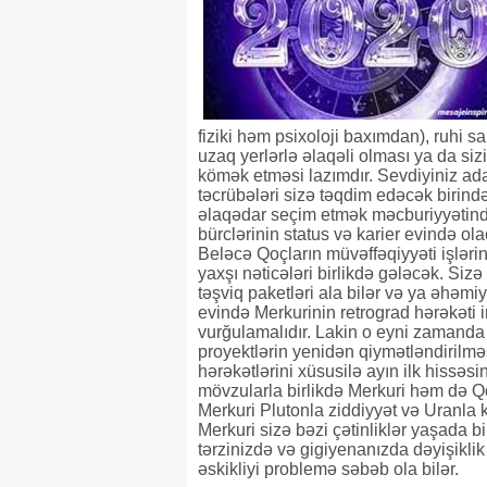
fiziki həm psixoloji baxımdan), ruhi s
uzaq yerlərlə əlaqəli olması ya da s
kömək etməsi lazımdır. Sevdiyiniz ad
təcrübələri sizə təqdim edəcək birindən
əlaqədar seçim etmək məcburiyyətind
bürclərinin status və karier evində o
Beləcə Qoçların müvəffəqiyyəti işləri
yaxşı nəticələri birlikdə gələcək. Siz
təşviq paketləri ala bilər və ya əhəmiy
evində Merkurinin retrograd hərəkəti i
vurğulamalıdır. Lakin o eyni zamanda 
proyektlərin yenidən qiymətləndirilməs
hərəkətlərini xüsusilə ayın ilk hissəs
mövzularla birlikdə Merkuri həm də Qo
Merkuri Plutonla ziddiyyət və Uranla
Merkuri sizə bəzi çətinliklər yaşada b
tərzinizdə və gigiyenanızda dəyişiklik 
əskikliyi problemə səbəb ola bilər.