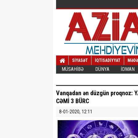
SİYASƏT
İQTİSADİYYAT
MƏDƏ
MÜSAHİBƏ
DÜNYA
İDMAN
Vanqadan ən düzgün proqnoz: YA
CƏMİ 3 BÜRC
8-01-2020, 12:11