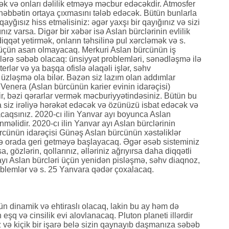
k və onları dəlilik etməyə məcbur edəcəkdir. Atmosfer
həbbətin ortaya çıxmasını tələb edəcək. Bütün bunlarla
ğısız hiss etməlisiniz: əgər yaxşı bir qayığınız və sizi
ız varsa. Digər bir xəbər isə Aslan bürclərinin evlilik
qqət yetirmək, onların təhsilinə pul xərcləmək və s.
i üçün asan olmayacaq. Merkuri Aslan bürcünün iş
lərə səbəb olacaq: ünsiyyət problemləri, sənədləşmə ilə
rlər və ya başqa ofislə əlaqəli işlər, səhv
üzləşmə ola bilər. Bəzən siz lazım olan addımlar
 Venera (Aslan bürcünün karier evinin idarəçisi)
ir, bəzi qərarlar vermək məcburiyyətindəsiniz. Bütün bu
 siz irəliyə hərəkət edəcək və özünüzü isbat edəcək və
caqsınız. 2020-cı ilin Yanvar ayı boyunca Aslan
nməlidir. 2020-cı ilin Yanvar ayı Aslan bürclərinin
ürcünün idarəçisi Günəş Aslan bürcünün xəstəliklər
ə orada geri getməyə başlayacaq. Əgər əsəb sisteminiz
a, gözlərin, qollarınız, əlləriniz ağrıyırsa daha diqqətli
 ayı Aslan bürcləri üçün yenidən pisləşmə, səhv diaqnoz,
oblemlər və s. 25 Yanvara qədər çoxalacaq.
çün dinamik və ehtiraslı olacaq, lakin bu ay həm də
eşq və cinsilik evi alovlanacaq. Pluton planeti illərdir
z və kiçik bir işarə belə sizin qaynayıb daşmanıza səbəb