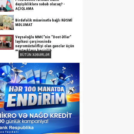
dəyişikliklərə səbəb olacaq? -
AÇIQLAMA
Birdəfəlik müavinətlə bağlı RƏSMİ
MƏLUMAT
Veysəloğlu MMC”nin “Dost Əllər”
layihəsi çərçivəsində
neyromüxtəlifliyi olan gənclər üçün
masterklass keçirilib
BÜTÜN XƏBƏRLƏR