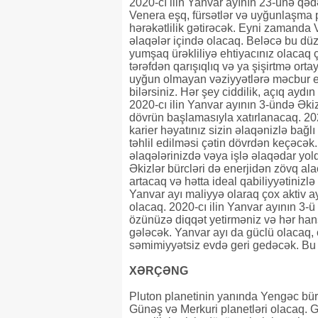
2020-cı ilin Yanvar ayının 23-ünə qədə
Venera eşq, fürsətlər və uyğunlaşma p
hərəkətlilik gətirəcək. Eyni zamanda 
əlaqələr içində olacaq. Beləcə bu düzü
yumşaq ürəkliliyə ehtiyacınız olacaq 
tərəfdən qarışıqlıq və ya şişirtmə ortaya
uyğun olmayan vəziyyətlərə məcbur ed
bilərsiniz. Hər şey ciddilik, açıq aydı
2020-cı ilin Yanvar ayının 3-ündə Əki
dövrün başlamasıyla xatırlanacaq. 202
karier həyatınız sizin əlaqənizlə bağlı o
təhlil edilməsi çətin dövrdən keçəcək
əlaqələrinizdə vəya işlə əlaqədar yol
Əkizlər bürcləri də enerjidən zövq ala
artacaq və hətta ideal qabiliyyətinizl
Yanvar ayı maliyyə olaraq çox aktiv ay
olacaq. 2020-cı ilin Yanvar ayının 3-
özünüzə diqqət yetirməniz və hər hans
gələcək. Yanvar ayı da güclü olacaq, 
səmimiyyətsiz evdə geri gedəcək. Bu 
XƏRÇƏNG
Pluton planetinin yanında Yengəc bür
Günəş və Merkuri planetləri olacaq.