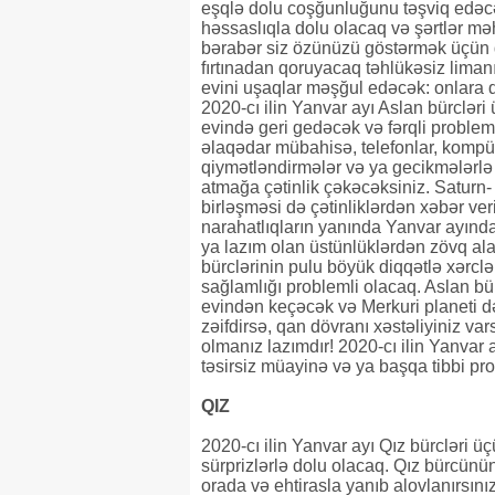
eşqlə dolu coşğunluğunu təşviq edəcə
həssaslıqla dolu olacaq və şərtlər mə
bərabər siz özünüzü göstərmək üçün qay
fırtınadan qoruyacaq təhlükəsiz limanın
evini uşaqlar məşğul edəcək: onlara di
2020-cı ilin Yanvar ayı Aslan bürclər
evində geri gedəcək və fərqli problem
əlaqədar mübahisə, telefonlar, kompüte
qiymətləndirmələr və ya gecikmələrlə 
atmağa çətinlik çəkəcəksiniz. Saturn-
birləşməsi də çətinliklərdən xəbər ver
narahatlıqların yanında Yanvar ayında
ya lazım olan üstünlüklərdən zövq ala
bürclərinin pulu böyük diqqətlə xərclə
sağlamlığı problemli olacaq. Aslan b
evindən keçəcək və Merkuri planeti d
zəifdirsə, qan dövranı xəstəliyiniz vars
olmanız lazımdır! 2020-cı ilin Yanvar
təsirsiz müayinə və ya başqa tibbi pr
QIZ
2020-cı ilin Yanvar ayı Qız bürcləri ü
sürprizlərlə dolu olacaq. Qız bürcünün 
orada və ehtirasla yanıb alovlanırsını