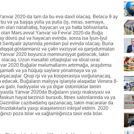
 Yanvar 2020-da tam da bu evə daxil olacaq. Beləcə 9 ay
bu və ya başqa yolla ya pulla (iş, miras, sərmayə,
ım olan narahatlıq, həyəcan və ya hətta böhranlarla
 olan Mars əvvəl Yanvar və Fevral 2020-da Buğa
y dövrü pul və həyəcan evində, sonra isə İyun-İyul
t-Sentyabr aylarında yenidən pul evində olacaq. Buna
 diqqət göstərməniz və çətin vəziyyət və qarşıdurmaları
ər Yanvar 2020 boyunca məmnuniyyət gətirəcək, lakin
olacaq. Uzun məsafəli ortaqlıqlar və idxal-ixrac
Yanvar 2020 Buğalar məlumatlarını artırmağa, araşdırma
iqamətli və ya hüquqi səylərə yönəlməyə və ya
şacaqlar. Qrup işi və ya kooperasiya vurğulanacaq,
 edəcək. Buğaların maliyyə işləriylə əlaqədar Venera 8-
 gəlir, hədiyyələr və ya digər üstünlüklər təmin
iqyasda Yanvar 2020da Buğaların yaxşı reaksiyası və
əskun həyat tərzinizi buraxıb, fitnes salonlarında və ya
z. Gəzintilər cazibədarlıq qazanacaq, lakin macəralar da
fınızdakılarla yaxşı əlaqələrinizi inkişaf etdirin. 2020
ınızı poza bilər və sağlamlığınıza təsir edə bilər.