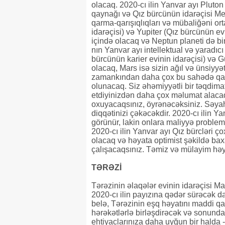
olacaq. 2020-cı ilin Yanvar ayı Pluto
qaynağı və Qız bürcünün idarəçisi Me
qarma-qarışıqlıqları və mübaliğəni or
idarəçisi) və Yupiter (Qız bürcünün evli
içində olacaq və Neptun planeti də bi
nın Yanvar ayı intellektual və yaradıc
bürcünün karier evinin idarəçisi) və G
olacaq, Mars isə sizin ağıl və ünsiy
zamankından daha çox bu sahədə qalac
olunacaq. Siz əhəmiyyətli bir təqdim
etdiyinizdən daha çox məlumat alaca
oxuyacaqsınız, öyrənəcəksiniz. Səyahə
diqqətinizi çəkəcəkdir. 2020-cı ilin Ya
görünür, lakin onlara maliyyə problem
2020-cı ilin Yanvar ayı Qız bürcləri ço
olacaq və həyata optimist şəkildə bax
çalışacaqsınız. Təmiz və mülayim həy
TƏRƏZİ
Tərəzinin əlaqələr evinin idarəçisi 
2020-cı ilin payızına qədər sürəcək d
belə, Tərəzinin eşq həyatını maddi q
hərəkətlərlə birləşdirəcək və sonunda
ehtiyaclarınıza daha uyğun bir halda 