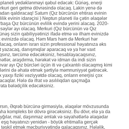
n planeti yedəklənməyi qəbul edəcək: Günəş, enerji
rkuri geri getmə dövrəsində olacaq. Lakin yenə də
tadan qaldıracaq! Saturn (Qız bürcünün ehtiras evinin
lik evinin idarəçisi ) Neptun planeti ilə çətin əlaqələr
rbaşa Qız bürcünün evlilik evində yerini alacaq. 2020-
ı səylər ayı olacaq. Merkuri (Qız bürcünün və Qız
ünəş sizin qabiliyyətinizi ifadə etmə və ilham evinizdə
yət evinizdə olacaq. Həm Mars həm də Merkuri hər
aq, onların israrı sizin professional həyatınıza əks
at yazacaq, danışmıqlar aparacaq və ya hər vaxt
qsınz, tərcümə edəcəksiniz, hesablayacaqsınız,
tlər, araşdırma, hərəkət və idman da indi sizin
nvar ayı Qız bürcləri üçün iti və çalxantılı olacaqmış kimi
lərini də əhatə etmək şərtiylə məmnuniyyət gətirəcək.
x yaxşı fiziki vəziyyətdə olacaq, onların enerjisi çox
acaqlar. Hələ də ifrat və asılılıqdan qaçmağa
ata bələdçilik edəcəksiniz.
Marsın, Əqrəb bürcünə girməsiylə, əlaqələr mövzusunda
aha kompleks bir dövrə girəcəksiniz. Bu dövr, elə ya da
ayğılar, mal, daşınmaz əmlak və səyahətlərlə əlaqədar
 eşq həyatınızı yenidən - böyük ehtimalla gerçək
- təşkil etmək məcburiyyətində qalacaqsınız. Hələlik,