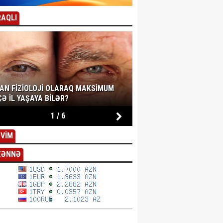
AQLI
SAN FIZIOLOJI OLARAQ MAKSIMUM
Ə IL YAŞAYA BILƏR?
1
/
6
VİM
ZƏNNƏ