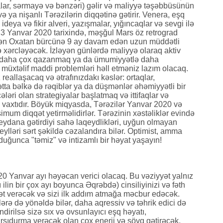
lar, sərmayə və bənzəri) gəlir və maliyyə təşəbbüsünün
və ya nişanlı Tərəzilərin diqqətinə gətirir. Venera, eşq
ideya və fikir alveri, yazışmalar, yığıncaqlar və sevgi ilə
3 Yanvar 2020 tarixində, məşğul Mars öz retrograd
dən Oxatan bürcünə 9 ay davam edən uzun müddətli
də xərcləyəcək. İzləyən günlərdə maliyyə olaraq aktiv
, daha çox qazanmaq ya da ümumiyyətlə daha
 müxtəlif maddi problemləri həll etməniz lazım olacaq.
reallaşacaq və ətrafınızdakı kəslər: ortaqlar,
hətta bəlkə də rəqiblər ya da düşmənlər əhəmiyyətli bir
əri olan strategiyalar başlatmaq və ittifaqlar və
n vaxtıdır. Böyük miqyasda, Tərəzilər Yanvar 2020 və
um diqqət yetirməlidirlər. Tərəzinin xəstəliklər evində
ydana gətirdiyi sahə laqeydlikləri, uyğun olmayan
 meylləri sərt şəkildə cəzalandıra bilər. Optimist, amma
ğunca "təmiz" və intizamlı bir həyat yaşayın!
 Yanvar ayı həyəcan verici olacaq. Bu vəziyyət yalnız
lin bir çox ayı boyunca Əqrəbdə) cinsiliyinizi və fəth
t verəcək və sizi ilk addım atmağa məcbur edəcək.
lərə də yönəldə bilər, daha aqressiv və təhrik edici də
ndirilsə sizə sıx və ovsunlayıcı eşq həyatı,
arşıdurma verəcək olan çox enerji və şövq gətirəcək.