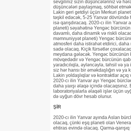
sevgiliniz sizin düşüncələriniz və hər
düşüncələri paylaşmaq, söhbət etmək
Lakin geri getdiyi üçün Merkuri plane
təşkil edəcək, 5-25 Yanvar dövründə 
isə qarışdıracaq. 2020-cı ilin Yanvar 
planeti) səyahətinə Yengəc bürcünün
davamlı, daha dinamik və riskli olaca
məmnuniyyət planeti) Yengəc bürcünün 
atmosferi daha istirahət etdirici, dah
sadə olacaq. Kiçik fürsətlər çoxalacaq
meydana gələcək. Yengəc bürcünün kar
mövqedədir və Yengəc bürcünün qabiliyyə
yaradıcılıqla, əyləncəylə, təhsil və 
siz hər hansı bir əməkdaşlığın və ya 
Lakin yoldaşlıqlar və kontraktlar açıq
2020-cı ilin Yanvar ayı Yengəc bürcləri
daha yaxşı əlaqə içində olacaqsınız. 
laboratoriyalarla əlaqəli işlər üçün 
də uyğun dövr hesab olunur.
ŞİR
2020-cı ilin Yanvar ayında Aslan bürc
olacaq, çünki eşq planeti olan Venera 
ehtiras evində olacaq. Qarma-qarışıq v