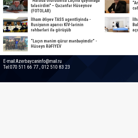
"Harada olurdumsa Laçına qayıtmağa
“A
tələsirdim" – Qəzənfər Hüseynov
cə
(FOTOLAR)
İlham Əliyev TASS agentliyində -
İl
Rusiyanın aparıcı KİV-lərinin
Bak
rəhbərləri ilə görüşüb
aç
“Laçın mənim qürur mənbəyimdir” -
Hüseyn RƏFİYEV
E-mail:Azerbaycaninfo@mail.ru
Tel:070 511 66 77 , 012 510 83 23