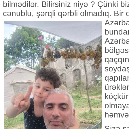
bilmədilər. Bilirsiniz niyə ? Çünki biz
cənublu, şərqli qərbli olmadıq.
Bir 
Azərba
bunda
Azərba
bölgəs
qaçqın
soydaş
qapılar
ürəklə
köçkün
olmay
həmvə
Sizə s