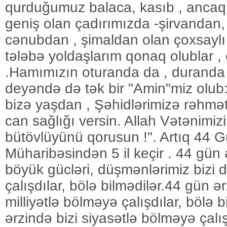
qurduğumuz balaca, kasıb , ancaq
geniş olan çadırımızda -şirvandan
cənubdan , şimaldan olan çoxsaylı 
tələbə yoldaşlarım qonaq olublar , 
.Hamımızın oturanda da , duranda 
deyəndə də tək bir "Amin"miz olub
bizə yaşdan , Şəhidlərimizə rəhmət
can sağlığı versin. Allah Vətənimizin 
bütövlüyünü qorusun !". Artıq 44 
Müharibəsindən 5 il keçir . 44 gün
böyük gücləri, düşmənlərimiz bizi 
çalışdılar, bölə bilmədilər.44 gün ər
milliyətlə bölməyə çalışdılar, bölə 
ərzində bizi siyasətlə bölməyə çalış