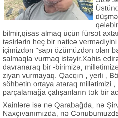
Üstünd
düşmən
qələbi
bilmir,qisas almaq üçün fürsət axtarı
təsirlərin heç bir nəticə vermədiyini
içimizdən "sapı özümüzdən olan bal
salmaqla vurmaq istəyir.Xahis edi
davranaraq bir -birimizə, millətimiz
ziyan vurmayaq. Qacqın , yerli , Bö
söhbətin ortaya ataraq millətimizi , 
parçalamağa çalışanların tək bir a
Xainlərə isə nə Qarabağda, nə Şir
Naxçıvanımızda, nə Cənubumuzda