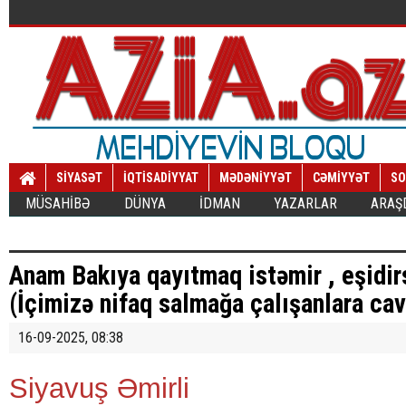
SİYASƏT
İQTİSADİYYAT
MƏDƏNİYYƏT
CƏMİYYƏT
SO
MÜSAHİBƏ
DÜNYA
İDMAN
YAZARLAR
ARAŞ
Anam Bakıya qayıtmaq istəmir , eşidirsi
(İçimizə nifaq salmağa çalışanlara ca
16-09-2025, 08:38
Siyavuş Əmirli