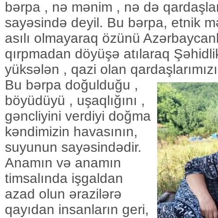
bərpa , nə mənim , nə də qardaşla
sayəsində deyil. Bu bərpa, etnik 
asılı olmayaraq özünü Azərbaycan
qırpmadan döyüşə atılaraq Şəhidlik
yüksələn , qazi olan qardaşlarımız
Bu bərpa doğulduğu ,
böyüdüyü , uşaqlığını ,
gəncliyini verdiyi doğma
kəndimizin havasının,
suyunun sayəsindədir.
Anamın və anamın
timsalında işgaldan
azad olun ərazilərə
qayıdan insanların geri,