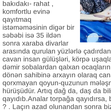
bakıdakı- rahat ,
komfortlu evinə
qayıtmaq
istəməməsinin digər bir
səbəbi isə 35 ildən
sonra xaraba divarlar
arasında qurulan yüzlərlə çadırdan 
cavan insan gülüşləri, körpə uşaqlar
dəmir sobalardan qalxan ocaqların 
dönən sahibinə arxayın olaraq can
qorxmayan qoyun-quzunun mələşməs
hürüşüdür. Artıq dağ da, daş da bili
qayıdıb.Analar torpağa qayıdırsa, 
? . Laçın azad olunandan sonra b