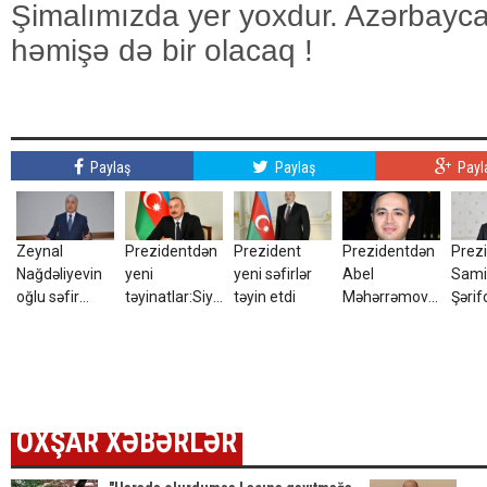
Şimalımızda yer yoxdur. Azərbaycan
həmişə də bir olacaq !
Paylaş
Paylaş
Payl
Zeynal
Prezidentdən
Prezident
Prezidentdən
Prez
Nağdəliyevin
yeni
yeni səfirlər
Abel
Sami
oğlu səfir
təyinatlar:Siyahıda
təyin etdi
Məhərrəmovun
Şərif
təyin olundu
kimlər var?
oğlu ilə bağlı
SƏR
SƏRƏNCAM
OXŞAR XƏBƏRLƏR