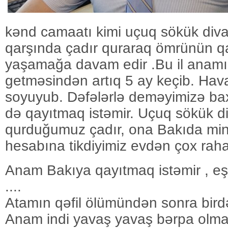
kənd camaatı kimi uçuq sökük diva
qarşında çadır quraraq ömrünün qa
yaşamağa davam edir .Bu il anamı
getməsindən artıq 5 ay keçib. Hava
soyuyub. Dəfələrlə deməyimizə ba
də qayıtmaq istəmir. Uçuq sökük di
qurduğumuz çadır, ona Bakıda min 
hesabına tikdiyimiz evdən çox rahat
Anam Bakıya qayıtmaq istəmir , eşid
....
Atamın qəfil ölümündən sonra bird
Anam indi yavaş yavaş bərpa olma