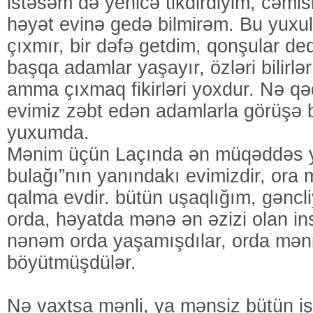
istəsəm də yenicə tikdirdiyim, cəmi
həyət evinə gedə bilmirəm. Bu yuxu
çıxmır, bir dəfə getdim, qonşular ded
başqa adamlar yaşayır, özləri bilirlər 
amma çıxmaq fikirləri yoxdur. Nə q
evimiz zəbt edən adamlarla görüşə
yuxumda.
Mənim üçün Laçında ən müqəddəs 
bulağı”nın yanındakı evimizdir, or
qalma evdir. bütün uşaqlığım, gəncl
orda, həyatda mənə ən əzizi olan i
nənəm orda yaşamışdılar, orda məni
böyütmüşdülər.
Nə vaxtsa mənli, ya mənsiz bütün iş