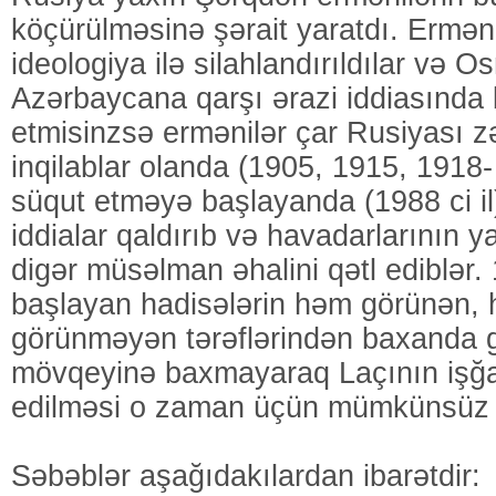
köçürülməsinə şərait yaratdı. Erməni
ideologiya ilə silahlandırıldılar və 
Azərbaycana qarşı ərazi iddiasında 
etmisinzsə ermənilər çar Rusiyası z
inqilablar olanda (1905, 1915, 1918- 
süqut etməyə başlayanda (1988 ci il
iddialar qaldırıb və havadarlarının ya
digər müsəlman əhalini qətl ediblər. 
başlayan hadisələrin həm görünən,
görünməyən tərəflərindən baxanda g
mövqeyinə baxmayaraq Laçının işğa
edilməsi o zaman üçün mümkünsüz i
Səbəblər aşağıdakılardan ibarətdir: