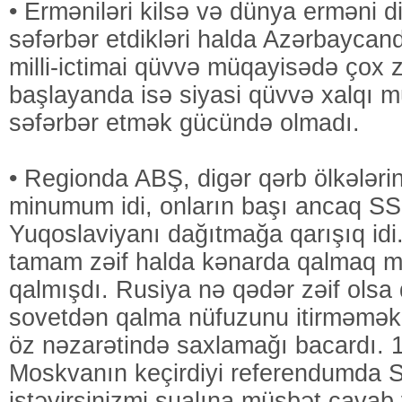
• Erməniləri kilsə və dünya erməni di
səfərbər etdikləri halda Azərbaycan
milli-ictimai qüvvə müqayisədə çox zə
başlayanda isə siyasi qüvvə xalqı mü
səfərbər etmək gücündə olmadı.
• Regionda ABŞ, digər qərb ölkələrin
minumum idi, onların başı ancaq SS
Yuqoslaviyanı dağıtmağa qarışıq idi.
tamam zəif halda kənarda qalmaq m
qalmışdı. Rusiya nə qədər zəif olsa
sovetdən qalma nüfuzunu itirməmək
öz nəzarətində saxlamağı bacardı. 1
Moskvanın keçirdiyi referendumda 
istəyirsinizmi sualına müsbət cava