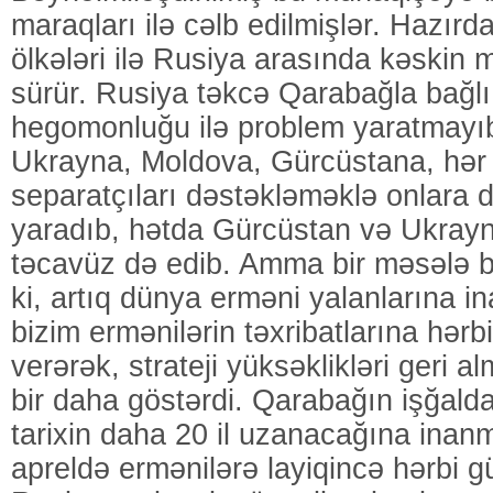
maraqları ilə cəlb edilmişlər. Hazır
ölkələri ilə Rusiya arasında kəskin
sürür. Rusiya təkcə Qarabağla bağl
hegomonluğu ilə problem yaratmayıb
Ukrayna, Moldova, Gürcüstana, hər 
separatçıları dəstəkləməklə onlara d
yaradıb, hətda Gürcüstan və Ukrayna
təcavüz də edib. Amma bir məsələ b
ki, artıq dünya erməni yalanlarına i
bizim ermənilərin təxribatlarına hər
verərək, strateji yüksəklikləri geri
bir daha göstərdi. Qarabağın işğald
tarixin daha 20 il uzanacağına ina
apreldə ermənilərə layiqincə hərbi g