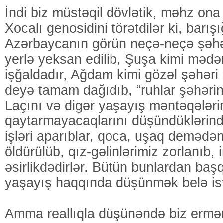
İndi biz müstəqil dövlətik, məhz ona
Xocalı genosidini törətdilər ki, barış
Azərbaycanın görün neçə-neçə şəhə
yerlə yeksan edilib, Şuşa kimi məd
işğaldadır, Ağdam kimi gözəl şəhəri
deyə tamam dağıdıb, “ruhlar şəhərinə
Laçını və digər yaşayış məntəqələri
qaytarmayacaqlarını düşündükləri
işləri aparıblar, qoca, uşaq demədən
öldürülüb, qız-gəlinlərimiz zorlanıb, 
əsirlikdədirlər. Bütün bunlardan başq
yaşayış haqqında düşünmək belə i
Amma reallıqla düşünəndə biz erməni