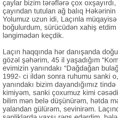
çaylar bizim tərəflərə çox oxşayırdı
çayından tutulan ağ balıq Həkərinin b
Yolumuz uzun idi, Laçınla müqayisə 
boğulurdum, sürücüdən xahiş etdim
ləngimədən keçdik.
Laçın haqqında hər danışanda doğ
gözəl şəhərim, 45 il yaşadığım “Kom
evimizin yanındakı “Dağdağan bulağ
1992- ci ildən sonra ruhumu sanki o
yanındakı bizim dayandığımız tində 
kimiyəm, sanki çoxumuz kimi cəsədi
bilim mən belə düşünürəm, hətda mən
yalandan gülürəm, sevinirəm. Laçın
şənliklərdə yaxşı rəqs edərdim, həl