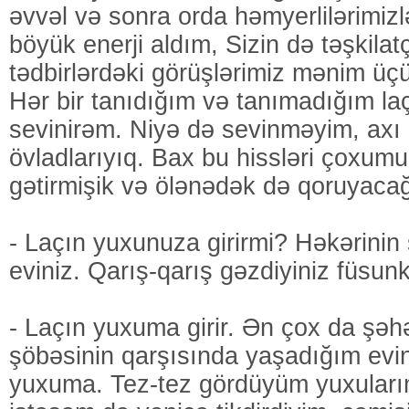
əvvəl və sonra orda həmyerlilərimi
böyük enerji aldım, Sizin də təşkilatç
tədbirlərdəki görüşlərimiz mənim üçü
Hər bir tanıdığım və tanımadığım la
sevinirəm. Niyə də sevinməyim, axı b
övladlarıyıq. Bax bu hissləri çoxum
gətirmişik və ölənədək də qoruyac
- Laçın yuxunuza girirmi? Həkərinin s
eviniz. Qarış-qarış gəzdiyiniz füsunk
- Laçın yuxuma girir. Ən çox da şəhə
şöbəsinin qarşısında yaşadığım evin
yuxuma. Tez-tez gördüyüm yuxular