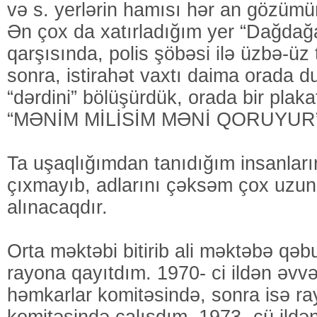
və s. yerlərin hamısı hər an gözümü
Ən çox da xatırladığım yer “Dağdağ
qarşısında, polis şöbəsi ilə üzbə-üz t
sonra, istirahət vaxtı daima orada 
“dərdini” bölüşürdük, orada bir plak
“MƏNİM MİLİSİM MƏNİ QORUYUR”
Ta uşaqlığımdan tanıdığım insanları
çıxmayıb, adlarını çəksəm çox uzun 
alınacaqdır.
Orta məktəbi bitirib ali məktəbə qəbu
rayona qayıtdım. 1970- ci ildən əvv
həmkarlar komitəsində, sonra isə 