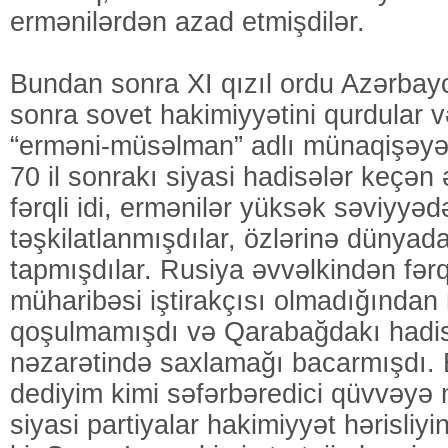
ermənilərdən azad etmişdilər.
Bundan sonra XI qızıl ordu Azərbay
sonra sovet hakimiyyətini qurdular 
“erməni-müsəlman” adlı münaqişəyə
70 il sonrakı siyasi hadisələr keçən
fərqli idi, ermənilər yüksək səviyyəd
təşkilatlanmışdılar, özlərinə dünyada
tapmışdılar. Rusiya əvvəlkindən fərq
müharibəsi iştirakçısı olmadığında
qoşulmamışdı və Qarabağdakı hadis
nəzarətində saxlamağı bacarmışdı. B
dediyim kimi səfərbəredici qüvvəyə m
siyasi partiyalar hakimiyyət hərisliy