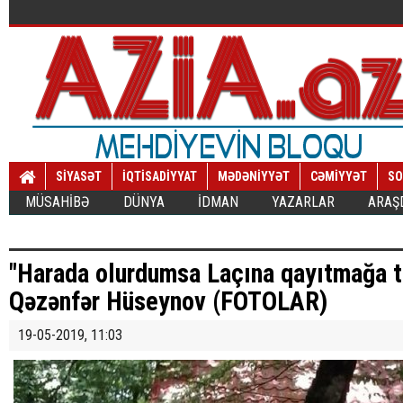
SİYASƏT
İQTİSADİYYAT
MƏDƏNİYYƏT
CƏMİYYƏT
SO
MÜSAHİBƏ
DÜNYA
İDMAN
YAZARLAR
ARAŞ
"Harada olurdumsa Laçına qayıtmağa t
Qəzənfər Hüseynov (FOTOLAR)
19-05-2019, 11:03