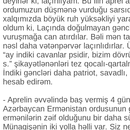
deyirlər ki, laçınlıyam. Bu ilin aprel
ordumuzun düşmənə vurduğu sarsıd
xalqımızda böyük ruh yüksəkliyi yar
oldum ki, Laçında doğulmayan gənc
vuruşmağa can atırdılar. Bəli mən t
nəsl daha vətənpərvər laçınlıdırlar
“ay indiki cavanlar psidir, bizim döv
s.” şikayətlənənləri tez qocalı-qart
İndiki gəncləri daha patriot, savadlı
hesab edirəm.
- Aprelin əvvəlində baş vermiş 4 gü
Azərbaycan Ermənistan ordusunun 
ermənilərin zəif olduğunu bir daha sü
Münaqişənin iki yolla həlli var. Siz