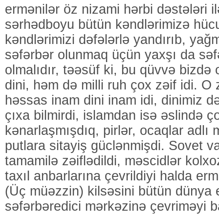
ermənilər öz nizami hərbi dəstələri i
sərhədboyu bütün kəndlərimizə hüc
kəndlərimizi dəfələrlə yandırıb, yağ
səfərbər olunmaq üçün yaxşı da səf
olmalıdır, təəsüf ki, bu qüvvə bizdə
dini, həm də milli ruh çox zəif idi.
həssas inam dini inam idi, dinimiz 
çıxa bilmirdi, islamdan isə əslində 
kənarlaşmışdıq, pirlər, ocaqlar adl
putlara sitayiş güclənmişdi. Sovet va
tamamilə zəiflədildi, məscidlər kolx
taxıl anbarlarına çevrildiyi halda er
(Üç müəzzin) kilsəsini bütün dünya 
səfərbəredici mərkəzinə çevriməyi b