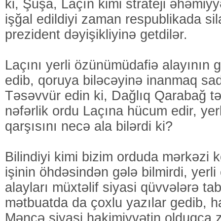
ki, Şuşa, Laçın kimi strateji əhəmiyy
işğal edildiyi zaman respublikada sil
prezident dəyişikliyinə getdilər.
Laçını yerli özünümüdafiə alayının 
edib, qoruya biləcəyinə inanmaq sad
Təsəvvür edin ki, Dağlıq Qarabağ t
nəfərlik ordu Laçına hücum edir, yer
qarşısını necə ala bilərdi ki?
Bilindiyi kimi bizim orduda mərkəzi
işinin öhdəsindən gələ bilmirdi, yerl
alayları müxtəlif siyasi qüvvələrə ta
mətbuatda da çoxlu yazılar gedib, h
Məncə siyasi hakimiyyətin olduqca z