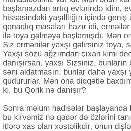
başlamazdan artıq evlərində idim, e
hissəsindəki yaşılllığın içində geniş
qonaqlıq masaları hazır idi, erməilər
ilə toya gəlməyə başlamışdı. Mən o
Siz ermənilər yaxşı gəlirsiniz toya, 
Yaxşı sözü ağzımdan çıxan kimi dedi
danışırsan, yaxşı Sizsiniz, bunların 
səni aldatmasın, bunlar daha yaxşı
qudururlar. Mən ona diqqətlə baxdı
ki, bu Qorik nə danışır?
Sonra məlum hadisələr başlayanda 
bu kirvəmiz nə qədər də özlərini ta
itlərə xas olan xəstəlikdir, onun diş