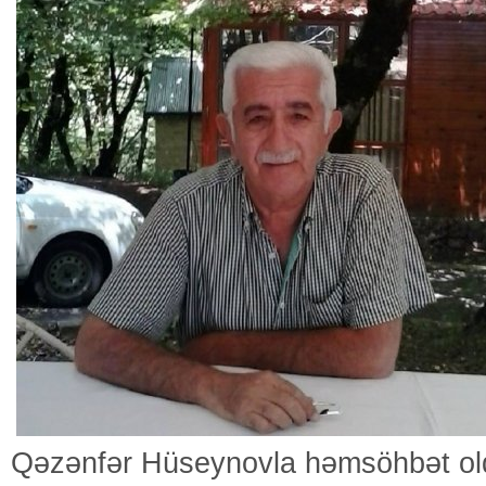
Qəzənfər Hüseynovla həmsöhbət ol