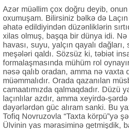
Azər müəllim çox doğru deyib, onun
oxumuşam. Bilirsiniz bəlkə də Laçın
əhatə edildiyindən düzənliklərin sırt
xilas olmuş, başqa bir dünya idi. Nə
havası, suyu, yalçın qayalı dağları, 
meşələri qaldı. Sözsüz ki, təbiət ins
formalaşmasında mühüm rol oynayır
nəsə qalıb oradan, amma nə vaxta 
müəmmalıdır. Orada qazanılan müsb
camaatımızda qalmaqdadır. Düzü y
laçınlılar azdır, amma xeyirdə-şərd
dəyərlərdən güc alıram sanki. Bu y
Tofiq Novruzovla “Taxta körpü”yə şə
Ülvinin yas mərasiminə getmişdik, b