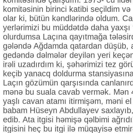
komitəsində çalışdım. 1973- cü ild
komitəsinin birinci katibi seçildim 
olar ki, bütün kəndlərində oldum. C
yerlərimizi bu müddətdə daha yaxşı
olurdumsa Laçına qayıtmağa tələsir
gələndə Ağdamda qatardan düşüb, a
gedəndə dəlmələr deyilən yeri keçə
irəli uzadırdım ki, şəhərimizi tez gö
keçib yanacq doldurma stansiyasın
Laçın gözümün qarşısında canlanırdı
mənə bu suala cavab vermək. Mən 
yaşlı cavan atamı itirmişəm, məni el
babam Hüseyn Abdullayev saxlayıb,
edib. Ata itgisi həmişə qəlbimi ağrı
itgisini heç bu itgi ilə müqayisə etmi