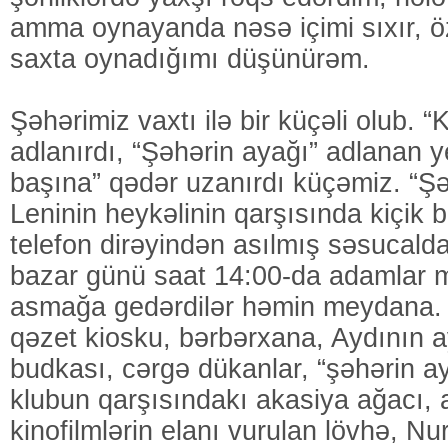
amma oynayanda nəsə içimi sıxır, ö
saxta oynadığımı düşünürəm.
Şəhərimiz vaxtı ilə bir küçəli olub.
adlanırdı, “Şəhərin ayağı” adlanan y
başına” qədər uzanırdı küçəmiz. “Ş
Leninin heykəlinin qarşısında kiçik
telefon dirəyindən asılmış səsucalda
bazar günü saat 14:00-da adamlar
asmağa gedərdilər həmin meydana. 
qəzet kiosku, bərbərxana, Aydının a
budkası, cərgə dükanlar, “şəhərin a
klubun qarşısındakı akasiya ağacı,
kinofilmlərin elanı vurulan lövhə, N