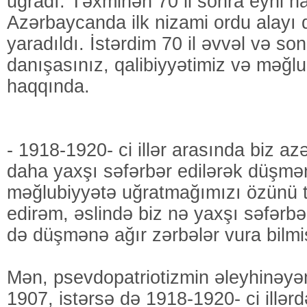
uğradı. Təxminən 70 il sonra eyni ha
Azərbaycanda ilk nizami ordu alayı
yaradıldı. İstərdim 70 il əvvəl və so
danışasınız, qalibiyyətimiz və məğlu
haqqında.
- 1918-1920- ci illər arasında biz az
daha yaxşı səfərbər edilərək düşmən
məğlubiyyətə uğratmağımızı özünü tə
edirəm, əslində biz nə yaxşı səfərbər
də düşmənə ağır zərbələr vura bilmi
Mən, psevdopatriotizmin əleyhinəyə
1907, istərsə də 1918-1920- ci illər