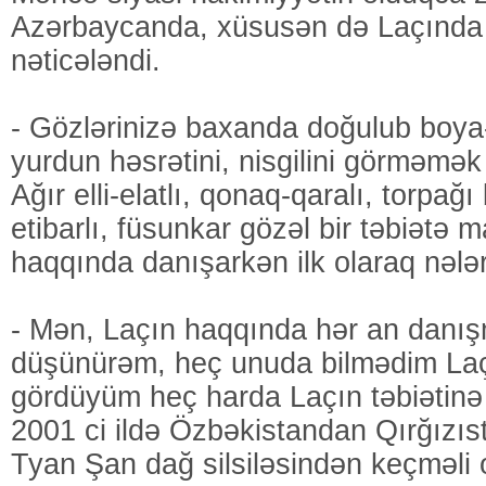
Azərbaycanda, xüsusən də Laçında ər
nəticələndi.
- Gözlərinizə baxanda doğulub boya
yurdun həsrətini, nisgilini görməmə
Ağır еlli-еlatlı, qonaq-qaralı, tоrpağı 
etibarlı, füsunkar gözəl bir təbiətə m
haqqında danışarkən ilk olaraq nələri
- Mən, Laçın haqqında hər an danı
düşünürəm, heç unuda bilmədim Laç
gördüyüm heç harda Laçın təbiətinə
2001 ci ildə Özbəkistandan Qırğızı
Tyan Şan dağ silsiləsindən keçməli 