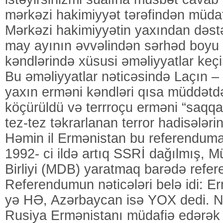
mərkəzi hakimiyyət tərəfindən müdaf
Mərkəzi hakimiyyətin yaxından dəstəyi
may ayının əvvəlindən sərhəd boyu
kəndlərində xüsusi əməliyyatlar keçi
Bu əməliyyatlar nəticəsində Laçın –
yaxın erməni kəndləri qısa müddət
köçürüldü və terrroçu erməni “saqqall
tez-tez təkrarlanan terror hadisələrin
Həmin il Ermənistan bu referenduma
1992- ci ildə artıq SSRİ dağılmış, Mü
Birliyi (MDB) yaratmaq barədə refer
Referendumun nəticələri belə idi: 
yə HƏ, Azərbaycan isə YOX dedi. N
Rusiya Ermənistanı müdafiə edərək b