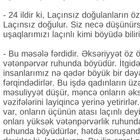
- 24 ildir ki, Laçınsız doğulanların ö
Laçınsız doğulur. Siz necə düşünür
uşaqlarımızı laçınlı kimi böyüdə bilir
- Bu məsələ fərdidir. Əksəriyyət öz ö
vətənpərvər ruhunda böyüdür. İtgid
insanlarımız nə qədər böyük bir dəyəri
fərqindədirlər. Bu işdə qadınların ü
məsuliyyət düşür, məncə onların əks
vəzifələrini layiqincə yerinə yetirir
var, onların üçünün atası laçınlı dey
onları yüksək vətənpərvərlik ruhund
ruhunda böyüdürlər, hətda soruşanda