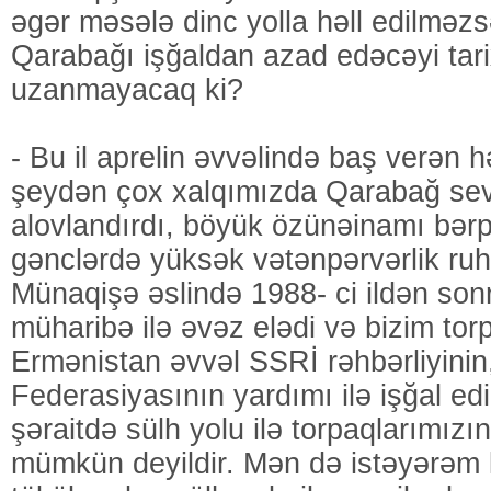
əgər məsələ dinc yolla həll edilməz
Qarabağı işğaldan azad edəcəyi tari
uzanmayacaq ki?
- Bu il aprelin əvvəlində baş verən 
şeydən çox xalqımızda Qarabağ sev
alovlandırdı, böyük özünəinamı bərp
gənclərdə yüksək vətənpərvərlik ruh
Münaqişə əslində 1988- ci ildən son
müharibə ilə əvəz elədi və bizim tor
Ermənistan əvvəl SSRİ rəhbərliyinin
Federasiyasının yardımı ilə işğal edi
şəraitdə sülh yolu ilə torpaqlarımızı
mümkün deyildir. Mən də istəyərəm 