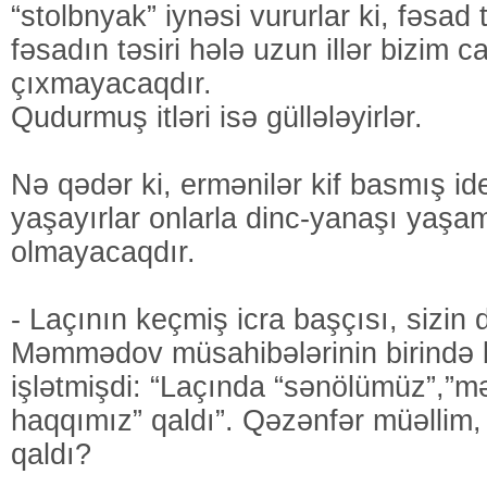
“stolbnyak” iynəsi vururlar ki, fəsad
fəsadın təsiri hələ uzun illər bizim 
çıxmayacaqdır.
Qudurmuş itləri isə güllələyirlər.
Nə qədər ki, ermənilər kif basmış ide
yaşayırlar onlarla dinc-yanaşı ya
olmayacaqdır.
- Laçının keçmiş icra başçısı, sizin
Məmmədov müsahibələrinin birində b
işlətmişdi: “Laçında “sənölümüz”,”m
haqqımız” qaldı”. Qəzənfər müəllim,
qaldı?