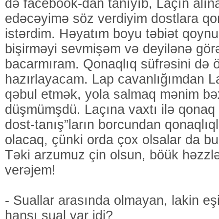
də facebook-dan tanıyıb, Laçın alı
edəcəyimə söz verdiyim dostlara qo
istərdim. Həyatım boyu təbiət qoy
bişirməyi sevmişəm və deyilənə gör
bacarmıram. Qonaqlıq süfrəsini də
hazırlayacam. Lap cavanlığımdan L
qəbul etmək, yola salmaq mənim bə
düşmümşdü. Laçına vaxtı ilə qonaq
dost-tanış”ların borcundan qonaqlı
olacaq, çünki orda çox olsalar da bu
Təki arzumuz çin olsun, böük həzzl
verəjem!
- Suallar arasında olmayan, lakin eşi
hansı sual var idi?