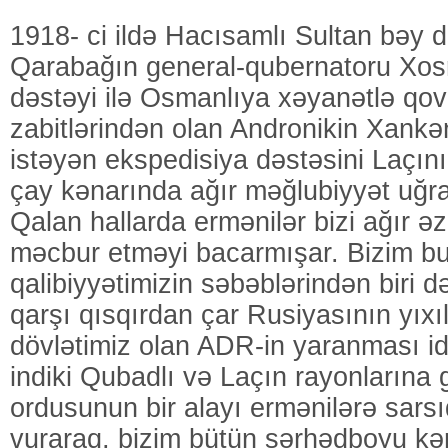
1918- ci ildə Hacısamlı Sultan bəy 
Qarabağın general-qubernatoru Xosr
dəstəyi ilə Osmanlıya xəyanətlə qo
zabitlərindən olan Andronikin Xank
istəyən ekspedisiya dəstəsini Laçının
çay kənarında ağır məğlubiyyət uğrat
Qalan hallarda ermənilər bizi ağır 
məcbur etməyi bacarmışar. Bizim bu
qalibiyyətimizin səbəblərindən biri d
qarşı qısqırdan çar Rusiyasının yıxıl
dövlətimiz olan ADR-in yaranması i
indiki Qubadlı və Laçın rayonlarına 
ordusunun bir alayı ermənilərə sarsı
vuraraq, bizim bütün sərhədboyu kən