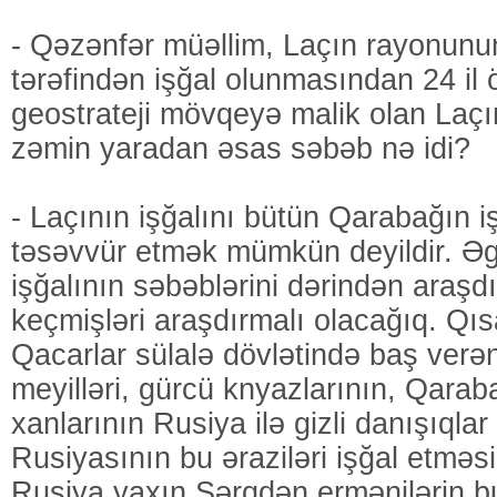
- Qəzənfər müəllim, Laçın rayonun
tərəfindən işğal olunmasından 24 il 
geostrateji mövqeyə malik olan Laçı
zəmin yaradan əsas səbəb nə idi?
- Laçının işğalını bütün Qarabağın i
təsəvvür etmək mümkün deyildir. Ə
işğalının səbəblərini dərindən araşd
keçmişləri araşdırmalı olacağıq. Qı
Qacarlar sülalə dövlətində baş verən
meyilləri, gürcü knyazlarının, Qarab
xanlarının Rusiya ilə gizli danışıqla
Rusiyasının bu əraziləri işğal etməsi
Rusiya yaxın Şərqdən ermənilərin bu