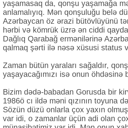
yaşamasaq da, qonşu yaşamağa mə
anlamalıyıq. Mən qonşuluğu belə dü
Azərbaycan öz ərazi bütövlüyünü təm
hərbi və kömrük üzrə ən ciddi qayd
Dağlıq Qarabağ ermənilərinə Azərba
qalmaq şərti ilə nəsə xüsusi status ve
Zaman bütün yaraları sağaldır, qon
yaşayacağımızı isə onun öhdəsinə 
Bizim dədə-babadan Gorusda bir ki
1986ö cı ildə məni qızının toyuna də
Sözün düzü onlarla çox yaxın olmuş
var idi, o zamanlar üçün adi olan ço
münasibətimiz var idi. Mən onun xahi