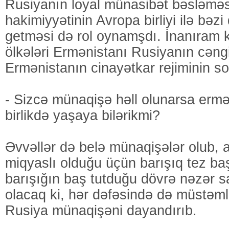
Rusiyanın loyal münasibət bəsləmə
hakimiyyətinin Avropa birliyi ilə bəzi
getməsi də rol oynamşdı. İnanıram 
ölkələri Ermənistanı Rusiyanın cəng
Ermənistanın cinayətkar rejiminin s
- Sizcə münaqişə həll olunarsa ermə
birlikdə yaşaya bilərikmi?
Əvvəllər də belə münaqişələr olub, 
miqyaslı olduğu üçün barışıq tez ba
barışığın baş tutduğu dövrə nəzər s
olacaq ki, hər dəfəsində də müstəm
Rusiya münaqişəni dayandırıb.