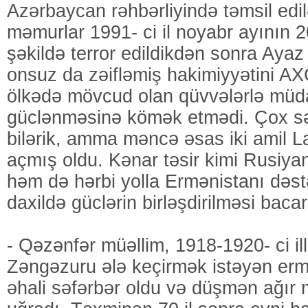
Azərbaycan rəhbərliyində təmsil edi
məmurlar 1991- ci il noyabr ayının
şəkildə terror edildikdən sonra Ayaz
onsuz da zəifləmiş hakimiyyətini A
ölkədə mövcud olan qüvvələrlə müda
güclənməsinə kömək etmədi. Çox sə
bilərik, amma məncə əsas iki amil La
açmış oldu. Kənar təsir kimi Rusiya
həm də hərbi yolla Ermənistanı dəs
daxildə güclərin birləşdirilməsi baca
- Qəzənfər müəllim, 1918-1920- ci i
Zəngəzuru ələ keçirmək istəyən ermə
əhali səfərbər oldu və düşmən ağır 