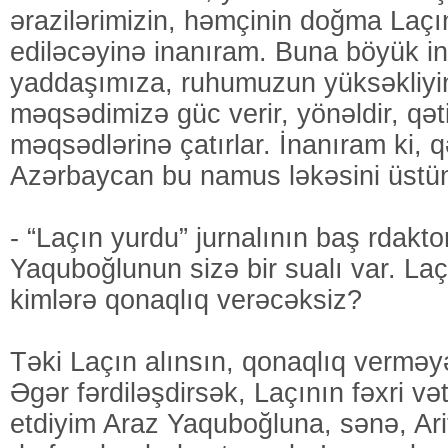
ərazilərimizin, həmçinin doğma Laçı
ediləcəyinə inanıram. Buna böyük i
yaddaşımıza, ruhumuzun yüksəkliyi
məqsədimizə güc verir, yönəldir, qəti
məqsədlərinə çatırlar. İnanıram ki, qə
Azərbaycan bu namus ləkəsini üstün
- “Laçın yurdu” jurnalının baş rdakt
Yaquboğlunun sizə bir sualı var. La
kimlərə qonaqlıq verəcəksiz?
Təki Laçın alınsın, qonaqlıq vermə
Əgər fərdiləşdirsək, Laçının fəxri v
etdiyim Araz Yaquboğluna, sənə, Ar