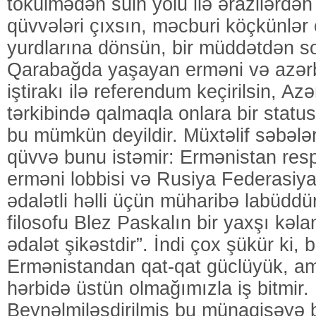
tökülmədən sülh yolu ilə ərazilərdən 
qüvvələri çıxsın, məcburi köçkünlər
yurdlarına dönsün, bir müddətdən s
Qarabağda yaşayan erməni və azərba
iştirakı ilə referendum keçirilsin, A
tərkibində qalmaqla onlara bir statu
bu mümkün deyildir. Müxtəlif səbəl
qüvvə bunu istəmir: Ermənistan res
erməni lobbisi və Rusiya Federasiy
ədalətli həlli üçün müharibə labüddü
filosofu Blez Paskalın bir yaxşı kəl
ədalət şikəstdir”. İndi çox şükür ki, 
Ermənistandan qat-qat güclüyük, a
hərbidə üstün olmağımızla iş bitmir.
Beynəlmiləşdirilmiş bu münaqişəyə b