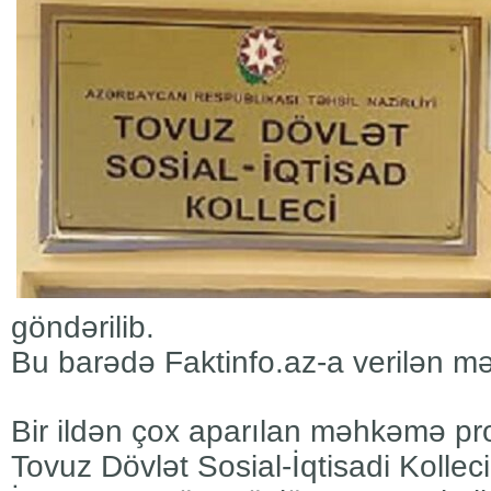
göndərilib.
Bu barədə Faktinfo.az-a verilən məlu
Bir ildən çox aparılan məhkəmə p
Tovuz Dövlət Sosial-İqtisadi Kollec