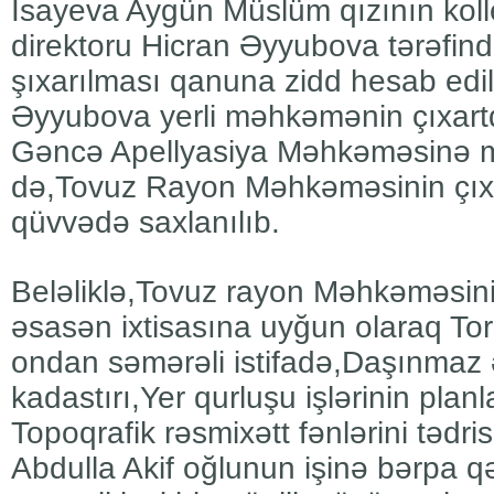
İsayeva Aygün Müslüm qızının koll
direktoru Hicran Əyyubova tərəfin
şıxarılması qanuna zidd hesab edil
Əyyubova yerli məhkəmənin çıxart
Gəncə Apellyasiya Məhkəməsinə m
də,Tovuz Rayon Məhkəməsinin çıxa
qüvvədə saxlanılıb.
Beləliklə,Tovuz rayon Məhkəməsini
əsasən ixtisasına uyğun olaraq To
ondan səmərəli istifadə,Daşınmaz
kadastırı,Yer qurluşu işlərinin plan
Topoqrafik rəsmixətt fənlərini tədr
Abdulla Akif oğlunun işinə bərpa q