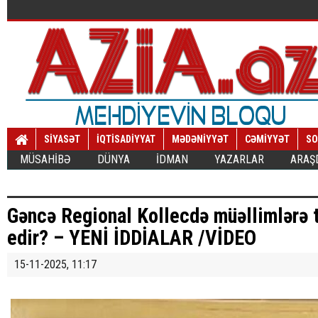
SİYASƏT
İQTİSADİYYAT
MƏDƏNİYYƏT
CƏMİYYƏT
SO
MÜSAHİBƏ
DÜNYA
İDMAN
YAZARLAR
ARAŞ
Gəncə Regional Kollecdə müəllimlərə 
edir? – YENİ İDDİALAR /VİDEO
15-11-2025, 11:17