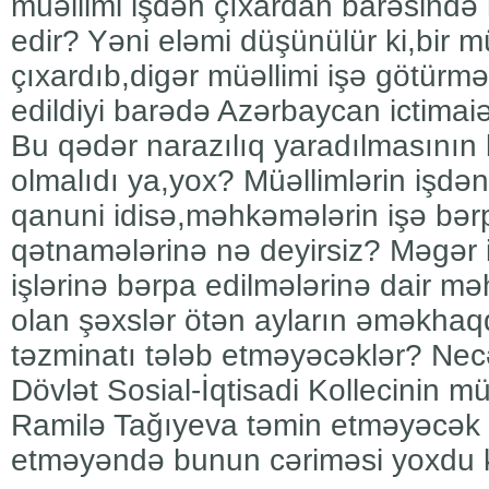
müəllimi işdən çıxardan barəsində
edir? Yəni eləmi düşünülür ki,bir m
çıxardıb,digər müəllimi işə götürm
edildiyi barədə Azərbaycan ictimai
Bu qədər narazılıq yaradılmasının b
olmalıdı ya,yox? Müəllimlərin işdən
qanuni idisə,məhkəmələrin işə bər
qətnamələrinə nə deyirsiz? Məgər 
işlərinə bərpa edilmələrinə dair m
olan şəxslər ötən ayların əməkhaqq
təzminatı tələb etməyəcəklər? Ne
Dövlət Sosial-İqtisadi Kollecinin m
Ramilə Tağıyeva təmin etməyəcək k
etməyəndə bunun cəriməsi yoxdu 