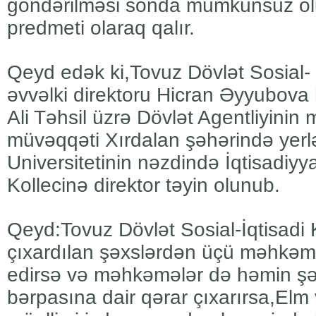
göndərilməsi sonda mümkünsüz ol
predmeti olaraq qalır.
Qeyd edək ki,Tovuz Dövlət Sosial- İ
əvvəlki direktoru Hicran Əyyubova
Ali Təhsil üzrə Dövlət Agentliyinin 
müvəqqəti Xırdalan şəhərində yerl
Universitetinin nəzdində İqtisadiy
Kollecinə direktor təyin olunub.
Qeyd:Tovuz Dövlət Sosial-İqtisadi 
çıxardılan şəxslərdən üçü məhkəm
edirsə və məhkəmələr də həmin şəx
bərpasına dair qərar çıxarırsa,Elm 