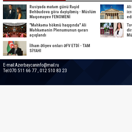
Rusiyada matəm günü Rəşid
Al
Behbudova görə dəyişibmiş - Müslüm
ic
Maqomayev FENOMENİ
ed
qə
"Məhkəmə hökmü haqqında" Ali
Tov
Məhkəmənin Plenumunun qərarı
di
açıqlandı
Müə
İlham Əliyev onları ƏFV ETDİ - TAM
SİYAHI
E-mail:Azerbaycaninfo@mail.ru
Tel:070 511 66 77 , 012 510 83 23