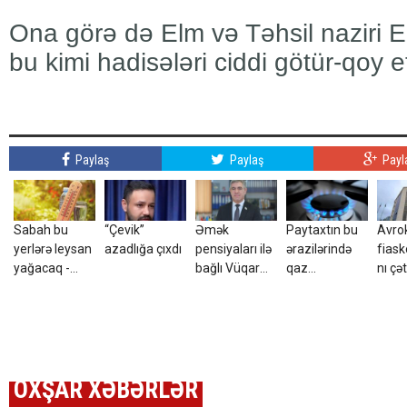
Ona görə də Elm və Təhsil naziri 
bu kimi hadisələri ciddi götür-qoy e
Paylaş
Paylaş
Payl
Sabah bu
“Çevik”
Əmək
Paytaxtın bu
Avro
yerlərə leysan
azadlığa çıxdı
pensiyaları ilə
ərazilərində
fias
yağacaq -
bağlı Vüqar
qaz
nı çət
hava
Bayramovdan
olmayacaq
durum
PROQNOZU
açıqlama
Bəs b
niyə 
OXŞAR XƏBƏRLƏR