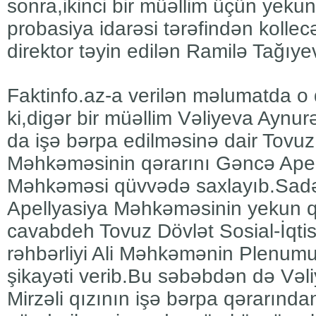
sonra,ikinci bir müəllim üçün yekun
probasiya idarəsi tərəfindən kolle
direktor təyin edilən Ramilə Tağıye
Faktinfo.az-a verilən məlumatda o 
ki,digər bir müəllim Vəliyeva Aynurə
da işə bərpa edilməsinə dair Tovu
Məhkəməsinin qərarını Gəncə Apel
Məhkəməsi qüvvədə saxlayıb.Sad
Apellyasiya Məhkəməsinin yekun 
cavabdeh Tovuz Dövlət Sosial-İqtis
rəhbərliyi Ali Məhkəmənin Plenum
şikayəti verib.Bu səbəbdən də Vəl
Mirzəli qızının işə bərpa qərarınd