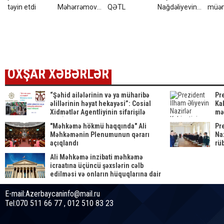
təyin etdi
Məhərrəmovun
QƏTL
Nağdəliyevin
müə
oğlu ilə bağlı
oğluna
yaran
SƏRƏNCAM
VƏZİFƏ
Rəşad
VERDİ
Həsə
nəvə
OXŞAR XƏBƏRLƏR
“Şəhid ailələrinin və ya müharibə
Pr
əlillərinin həyat hekayəsi”: Cosial
Kab
Xidmətlər Agentliyinin sifarişilə
mə
YYSİB-nin kreativ sosial layihəsi
"Məhkəmə hökmü haqqında" Ali
Pre
Məhkəmənin Plenumunun qərarı
Naz
açıqlandı
rü
du
Ali Məhkəmə inzibati məhkəmə
keç
icraatına üçüncü şəxslərin cəlb
edilməsi və onların hüquqlarına dair
qərardad qəbul etdi
E-mail:Azerbaycaninfo@mail.ru
Tel:070 511 66 77 , 012 510 83 23