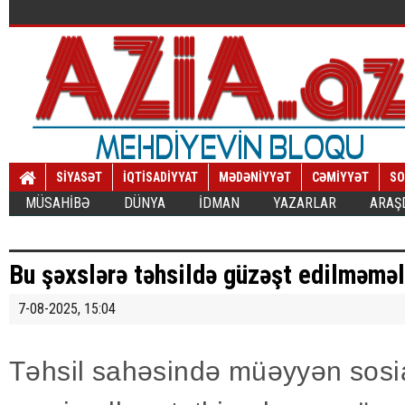
SİYASƏT
İQTİSADİYYAT
MƏDƏNİYYƏT
CƏMİYYƏT
SO
MÜSAHİBƏ
DÜNYA
İDMAN
YAZARLAR
ARAŞ
Bu şəxslərə təhsildə güzəşt edilməməl
7-08-2025, 15:04
Təhsil sahəsində müəyyən sosia