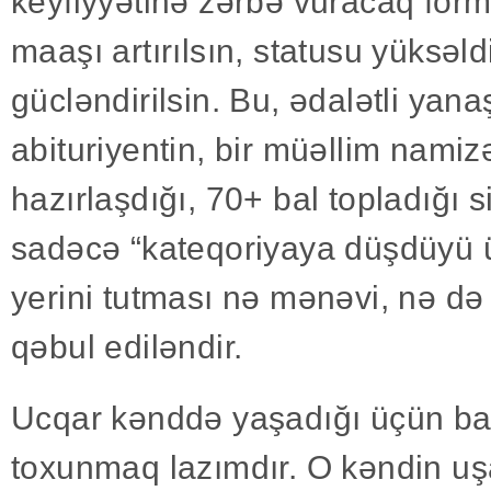
keyfiyyətinə zərbə vuracaq for
maaşı artırılsın, statusu yüksəldi
gücləndirilsin. Bu, ədalətli yan
abituriyentin, bir müəllim namiz
hazırlaşdığı, 70+ bal topladığı 
sadəcə “kateqoriyaya düşdüyü 
yerini tutması nə mənəvi, nə d
qəbul ediləndir.
Ucqar kənddə yaşadığı üçün balı
toxunmaq lazımdır. O kəndin uşa