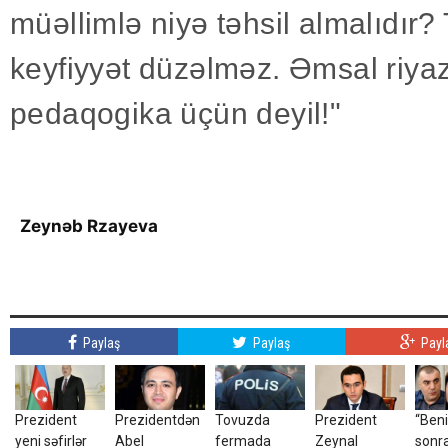
müəllimlə niyə təhsil almalıdır?
keyfiyyət düzəlməz. Əmsal riyaz
pedaqogika üçün deyil!"
Zeynəb Rzayeva
Paylaş
Paylaş
Payl
Prezident
Prezidentdən
Tovuzda
Prezident
“Ben
yeni səfirlər
Abel
fermada
Zeynal
sonr