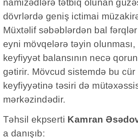
namizədlərə tətbiq olunan güzə
dövrlərdə geniş ictimai müzakir
Müxtəlif səbəblərdən bal fərqlər
eyni mövqelərə təyin olunması,
keyfiyyət balansının necə qor
gətirir. Mövcud sistemdə bu cür 
keyfiyyətinə təsiri də mütəxəssi
mərkəzindədir.
Təhsil ekpserti
Kamran Əsədo
a danışıb: