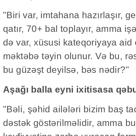
"Biri var, imtahana hazırlaşır, 
qatır, 70+ bal toplayır, amma işə 
də var, xüsusi kateqoriyaya aid
məktəbə təyin olunur. Və bu, r
bu güzəşt deyilsə, bəs nədir?"
Aşağı balla eyni ixitisasa qəb
"Bəli, şəhid ailələri bizim baş t
dəstək göstərilməlidir, amma bu