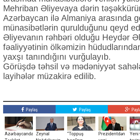
Mehriban Əliyevaya dərin təşəkkürünü
Azərbaycan ilə Almaniya arasında g
münasibətlərin qurulduğunu qeyd ed
Əliyevanın rəhbəri olduğu Heydər Ə
fəaliyyətinin ölkəmizin hüdudlarınd
yaxşı tanındığını vurğulayıb.
Görüşdə təhsil və mədəniyyət sahələr
layihələr müzakirə edilib.
Paylaş
Paylaş
Payl
Azərbaycanda
Zeynal
“Toppuş
Prezidentdən
Yeni 