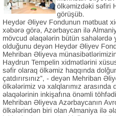
ölkəmizdəki səfiri
görüşüb.
Heydər Əliyev Fondunun mətbuat xi
xəbərə görə, Azərbaycan ilə Almani
mövcud əlaqələrin bütün sahələrdə
olduğunu deyən Heydər Əliyev Fond
Mehriban Əliyeva münasibətlərimizin
Haydrun Tempelin xidmətlərini xüsus
səfir olaraq ölkəmiz haqqında dolğu
çatdırırsınız”, - deyən Mehriban Əliye
ölkələrimiz və xalqlarımız arasında 
əlaqələrinin inkişafına önəmli töhfədi
Mehriban Əliyeva Azərbaycanın Avr
ölkələrindən biri olan Almaniya ilə əl