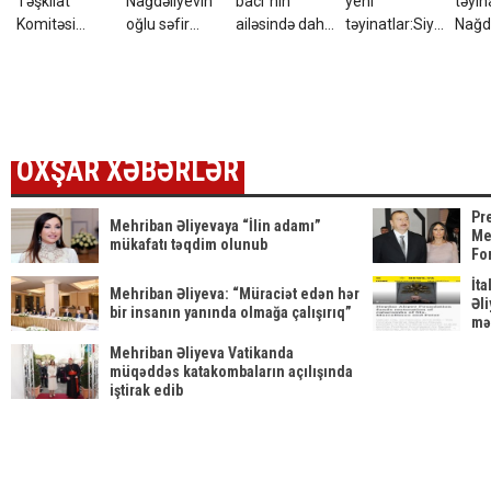
Təşkilat
Nağdəliyevin
bacı”nın
yeni
təyin
Komitəsi
oğlu səfir
ailəsində daha
təyinatlar:Siyahıda
Nağdə
yaradıldı -
təyin olundu
bir ağır itki
kimlər var?
DOS
SƏRƏNCAM
OXŞAR XƏBƏRLƏR
Pr
Mehriban Əliyevaya “İlin adamı”
Me
mükafatı təqdim olunub
Fo
edi
İta
Mehriban Əliyeva: “Müraciət edən hər
Əl
bir insanın yanında olmağa çalışırıq”
mə
Mehriban Əliyeva Vatikanda
müqəddəs katakombaların açılışında
iştirak edib