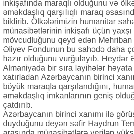
inkişafında maraqlı olduğunu və ölkə
əməkdaşlıq qarşılıqlı maraq əsasın
bildirib. Ölkələrimizin humanitar sa
münasibətlərinin inkişafı üçün yaxşı
mövcudluğunu qeyd edən Mehriban 
Əliyev Fondunun bu sahədə daha ç
hazır olduğunu vurğulayıb. Heydər 
Almaniyada bir sıra layihələr həyata 
xatırladan Azərbaycanın birinci xanı
böyük maraqla qarşılandığını, huma
əməkdaşlıq imkanlarının geniş oldu
çatdırıb.
Azərbaycanın birinci xanımı ilə gör
duyduğunu deyən səfir Haydrun Temp
arasında münasibətlərə verilən yük