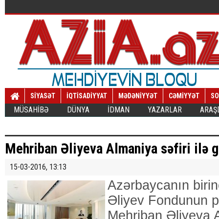
SİYASƏT
İQTİSADİYYAT
MƏDƏNİYYƏT
CƏMİYYƏT
SO
MÜSAHİBƏ
DÜNYA
İDMAN
YAZARLAR
ARAŞ
Mehriban Əliyeva Almaniya səfiri ilə 
15-03-2016, 13:13
Azərbaycanın birin
Əliyev Fondunun p
Mehriban Əliyeva 