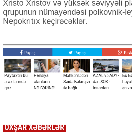
Xristo Xristov və yüksək səviyyəli p
qrupunun nümayəndəsi polkovnik-le
Nepokrıtıx keçirəcəklər.
Paylaş
Paylaş
Payl
Paytaxtın bu
Pensiya
Məhkəmədən
AZAL və ADY-
Bu B
ərazilərində
alanların
Səidə Bəkirqızı
dən ŞOK -
həyat
qaz
NƏZƏRİNƏ!
ilə bağlı
İnsanları
ən va
olmayacaq
QƏRAR
BELƏ
qərar
aldadırlar
bilər
OXŞAR XƏBƏRLƏR