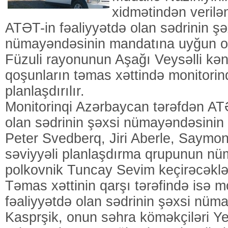
xidmətindən verilə
ATƏT-in fəaliyyətdə olan sədrinin şə
nümayəndəsinin mandatına uyğun ol
Füzuli rayonunun Aşağı Veysəlli kən
qoşunların təmas xəttində monitorinq
planlaşdırılır.
Monitorinqi Azərbaycan tərəfdən ATƏ
olan sədrinin şəxsi nümayəndəsinin 
Peter Svedberq, Jiri Aberle, Saymon
səviyyəli planlaşdırma qrupunun n
polkovnik Tuncay Sevim keçirəcəklə
Təmas xəttinin qarşı tərəfində isə m
fəaliyyətdə olan sədrinin şəxsi nüm
Kasprşik, onun səhra köməkçiləri Y