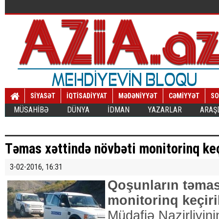
SİYASƏT
İQTİSADİYYAT
MƏDƏNİYYƏT
CƏMİYYƏT
SO
MÜSAHİBƏ
DÜNYA
İDMAN
YAZARLAR
ARAŞ
Təmas xəttində növbəti monitorinq keç
3-02-2016, 16:31
Qoşunların təmas
monitorinq keçiri
Müdafiə Nazirliyin