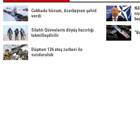
NA
Cəbhədə hücum, Azərbaycan şəhid
nü
verdi
baş
Silahlı Qüvvələrin döyüş hazırlığı
“B
təkmilləşdirilir
Düşmən 126 atəş zərbəsi ilə
susdurulub