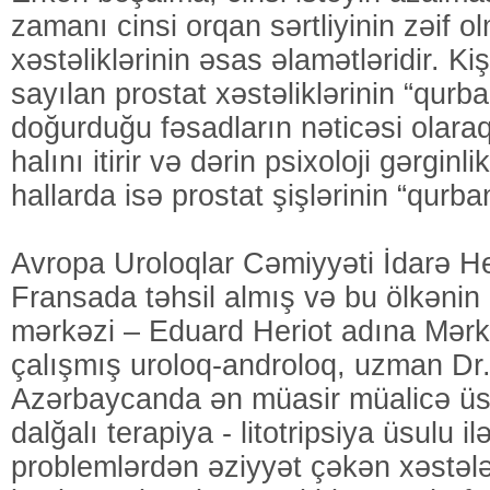
zamanı cinsi orqan sərtliyinin zəif o
xəstəliklərinin əsas əlamətləridir. Kişi
sayılan prostat xəstəliklərinin “qurba
doğurduğu fəsadların nəticəsi olaraq
halını itirir və dərin psixoloji gərginli
hallarda isə prostat şişlərinin “qurban
Avropa Uroloqlar Cəmiyyəti İdarə He
Fransada təhsil almış və bu ölkənin 
mərkəzi – Eduard Heriot adına Mər
çalışmış uroloq-androloq, uzman D
Azərbaycanda ən müasir müalicə üs
dalğalı terapiya - litotripsiya üsulu il
problemlərdən əziyyət çəkən xəstələr