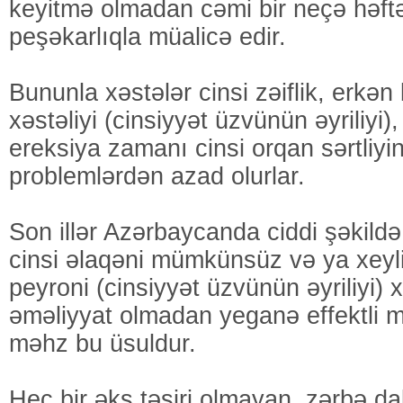
keyitmə olmadan cəmi bir neçə həf
peşəkarlıqla müalicə edir.
Bununla xəstələr cinsi zəiflik, erkə
xəstəliyi (cinsiyyət üzvünün əyriliyi), 
ereksiya zamanı cinsi orqan sərtliyin
problemlərdən azad olurlar.
Son illər Azərbaycanda ciddi şəkildə 
cinsi əlaqəni mümkünsüz və ya xeyli
peyroni (cinsiyyət üzvünün əyriliyi) x
əməliyyat olmadan yeganə effektli m
məhz bu üsuldur.
Heç bir əks təsiri olmayan, zərbə dal