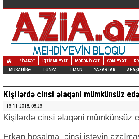
SİYASƏT
İQTİSADİYYAT
MƏDƏNİYYƏT
CƏMİYYƏT
SO
MÜSAHİBƏ
DÜNYA
İDMAN
YAZARLAR
ARAŞ
Kişilərdə cinsi əlaqəni mümkünsüz e
13-11-2018, 08:23
Kişilərdə cinsi əlaqəni mümkünsü
Erkən boşalma, cinsi istəyin azalma