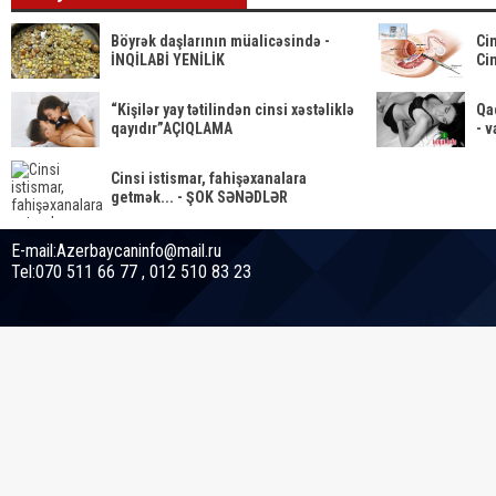
Böyrək daşlarının müalicəsində -
Ci
İNQİLABİ YENİLİK
Cin
“Kişilər yay tətilindən cinsi xəstəliklə
Qad
qayıdır”AÇIQLAMA
- v
Cinsi istismar, fahişəxanalara
getmək... - ŞOK SƏNƏDLƏR
E-mail:Azerbaycaninfo@mail.ru
Tel:070 511 66 77 , 012 510 83 23