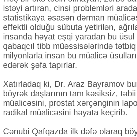
istəyi artıran, cinsi problemləri arad
statistikaya əsasən dərman müalic
effektli olduğu sübuta yetirilən, ağrı
insanda həyat eşqi yaradan bu üsul
qabaqcıl tibb müəssisələrində tətbiq 
milyonlarla insan bu müalicə üsullar
edərək şəfa tapırlar.
Xatırladaq ki, Dr. Araz Bayramov bu
böyrək daşlarının tam kəsiksiz, təbii
müalicəsini, prostat xərçənginin lap
radikal müalicəsini həyata keçirib.
Cənubi Qafqazda ilk dəfə olaraq böyr