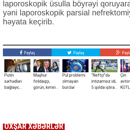
laporoskopik üsulla böyrəyi qoruyara
yəni laporoskopik parsial nefrektomi
həyata keçirib.
Paylaş
Paylaş
Payl
Putin
Məşhur
Pul problemi
“Neftçi”də
Çin
sərhədləri
fırıldaqçı,
olmayan
intizamsız idi,
avtom
bağlayır,
görün, kimin
bürclər
5 qolda iştirak
KÜTL
səfərbərliyə
kürəkəni imiş?
etdi, 3 illik
sırad
hazırlaşır -
müqavilə
ŞOK
İDDİA
bağladı
OXŞAR XƏBƏRLƏR