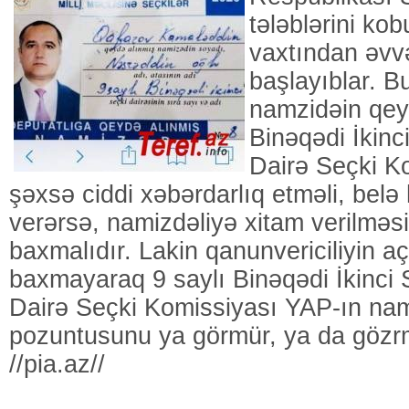
tələblərini ko
vaxtından əvvə
başlayıblar. B
namzidəin qeyd
Binəqədi İkinc
Dairə Seçki K
şəxsə ciddi xəbərdarlıq etməli, belə
verərsə, namizdəliyə xitam verilmə
baxmalıdır. Lakin qanunvericiliyin aç
baxmayaraq 9 saylı Binəqədi İkinci 
Dairə Seçki Komissiyası YAP-ın na
pozuntusunu ya görmür, ya da gözrm
//pia.az//