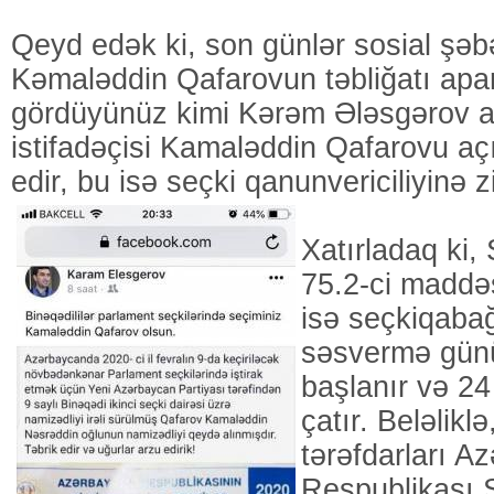
Qeyd edək ki, son günlər sosial şə
Kəmaləddin Qafarovun təbliğatı aparı
gördüyünüz kimi Kərəm Ələsgərov a
istifadəçisi Kamaləddin Qafarovu açı
edir, bu isə seçki qanunvericiliyinə zi
Xatırladaq ki,
75.2-ci maddəs
isə seçkiqabağ
səsvermə gün
başlanır və 24
çatır. Beləlikl
tərəfdarları A
Respublikası 