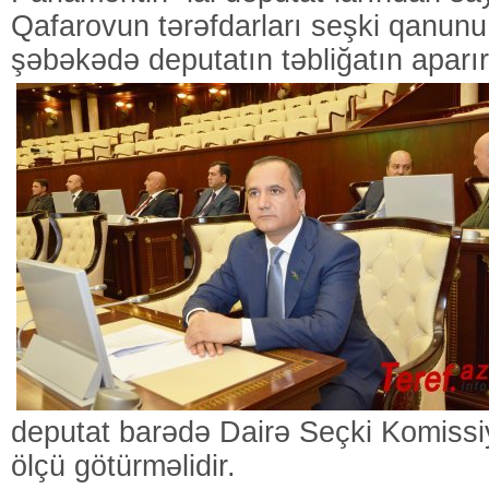
Qafarovun tərəfdarları seşki qanunu
şəbəkədə deputatın təbliğatın aparırl
deputat barədə Dairə Seçki Komissiy
ölçü götürməlidir.