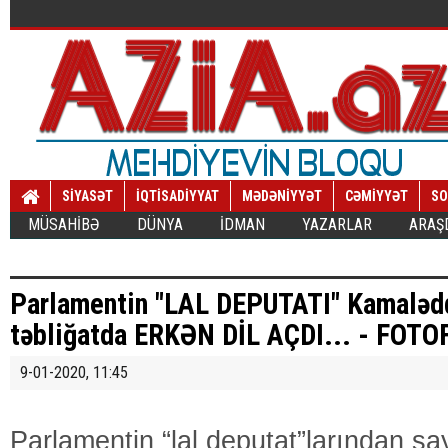
SİYASƏT
İQTİSADİYYAT
MƏDƏNİYYƏT
CƏMİYYƏT
SO
MÜSAHİBƏ
DÜNYA
İDMAN
YAZARLAR
ARAŞ
Parlamentin "LAL DEPUTATI" Kamaləd
təbliğatda ERKƏN DİL AÇDI... - FOT
9-01-2020, 11:45
Parlamentin “lal deputat”larından s