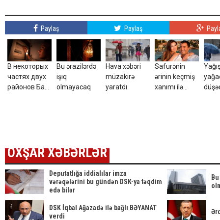
Paylaş
Paylaş
Payl
В некоторых
Bu ərazilərdə
Hava xəbəri
Safurənin
Yağı
частях двух
işıq
müzakirə
ərinin keçmiş
yağa
районов Баку
olmayacaq
yaratdı
xanımı ilə
düşəc
не будет
fotolarını
Hava
света
paylaşdı
PRO
OXŞAR XƏBƏRLƏR
Deputatlığa iddialılar imza
Bu
vərəqələrini bu gündən DSK-ya təqdim
ol
edə bilər
DSK İqbal Ağazadə ilə bağlı BƏYANAT
Ər
verdi