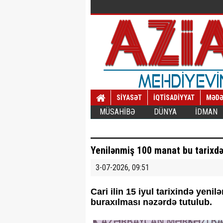
SİYASƏT
İQTİSADİYYAT
MƏDƏ
MÜSAHİBƏ
DÜNYA
İDMAN
Yenilənmiş 100 manat bu tarixdə
3-07-2026, 09:51
Cari ilin 15 iyul tarixində yeni
buraxılması nəzərdə tutulub.