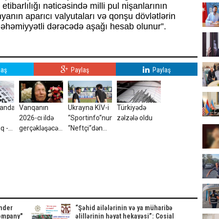
etibarlılığı nəticəsində milli pul nişanlarının
yanın aparıcı valyutaları və qonşu dövlətlərin
 əhəmiyyətli dərəcədə aşağı hesab olunur”.
laş
Paylaş
Paylaş
canda
Vanqanın
Ukrayna KİV-i
Türkiyədə
2026-cı ildə
“Sportinfo“nun
zəlzələ oldu
q -
gerçəkləşəcəyi
“Neftçi“dən
R
iddia olunan
yaydığı ŞOK
hansı
XƏBƏRİ
proqnozları
təsdiqlədi!
var?
ender
“Şəhid ailələrinin və ya müharibə
ompany"
əlillərinin həyat hekayəsi”: Cosial