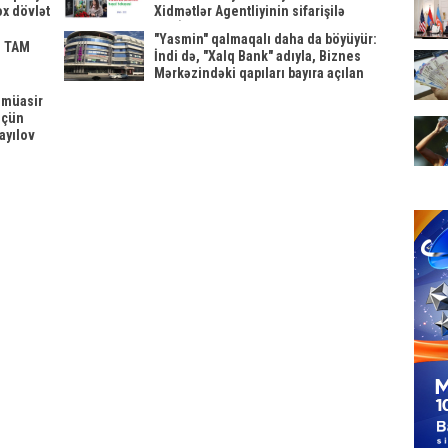
x dövlət
Xidmətlər Agentliyinin sifarişilə
YYSİB-nin kreativ sosial layihəsi
"Yasmin" qalmaqalı daha da böyüyür:
- TAM
İndi də, "Xalq Bank" adıyla, Biznes
Mərkəzindəki qapıları bayıra açılan
obyekt və ofislərin sahiblərinin
 müasir
başlarına oyun açılır
üçün
ayılov