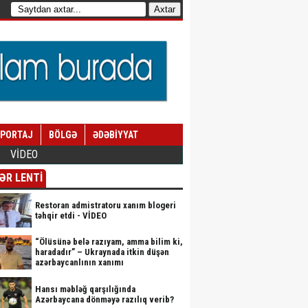
EPORTAJ
BÖLGƏ
ƏDƏBİYYAT
VİDEO
ƏR LENTİ
Restoran admistratoru xanım blogeri
təhqir etdi - VİDEO
“Ölüsünə belə razıyam, amma bilim ki,
haradadır” – Ukraynada itkin düşən
azərbaycanlının xanımı
Hansı məbləğ qarşılığında
Azərbaycana dönməyə razılıq verib?