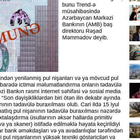
bunu Trend-ə
müsahibəsində
Azərbaycan Mərkəzi
Bankının (AMB) baş
direktoru Rəşad
Məmmədov deyib.
əfindən yenilənmiş pul nişanları və ya mövcud pul
k barədə ictimai məlumatlandırma onların tədavülə
i Bankın rəsmi internet səhifəsi və sosial media
r: “Son dəyişikliklərdən biri ötən ilin dekabr ayında
ının tədavülə buraxılması olub. Cari ildə 15 iyul
atlıq pul nişanının tədavülə buraxılması nəzərdə
xtalaşdırma üsullarının əksər hallarda primitiv
ə ya skaner) istifadə edilməklə həyata keçirildiyi
ar bank əməkdaşları və ya avadanlıqlar tərəfindən
 pul nişanlarının yüksək texniki göstəriciləri və