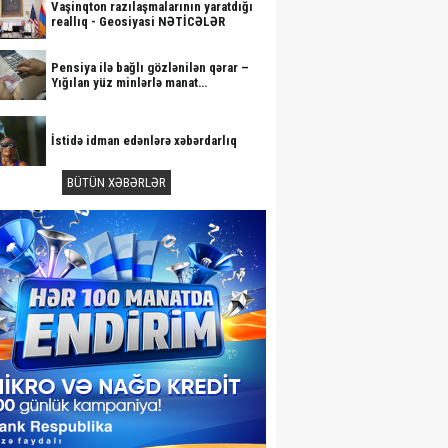
Vaşinqton razılaşmalarının yaratdığı
reallıq - Geosiyasi NƏTİCƏLƏR
Pensiya ilə bağlı gözlənilən qərar –
Yığılan yüz minlərlə manat…
İstidə idman edənlərə xəbərdarlıq
BÜTÜN XƏBƏRLƏR