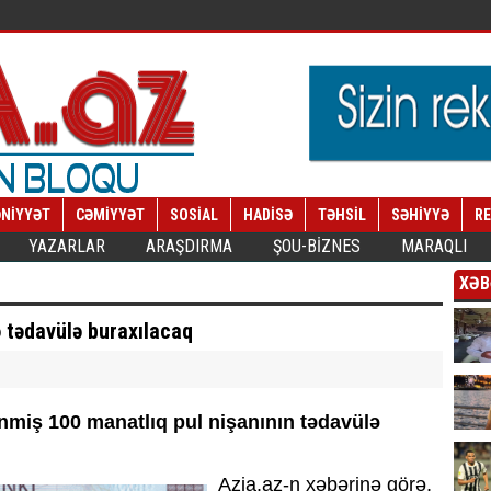
NİYYƏT
CƏMİYYƏT
SOSİAL
HADİSƏ
TƏHSİL
SƏHİYYƏ
R
YAZARLAR
ARAŞDIRMA
ŞOU-BİZNES
MARAQLI
XƏB
 tədavülə buraxılacaq
lənmiş 100 manatlıq pul nişanının tədavülə
Azia.az-n xəbərinə görə,