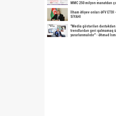
MMC 250 milyon manatdan ço
satınalmalarına necə sahib
çıxıb...SİYAHI
İlham Əliyev onları ƏFV ETDİ 
SİYAHI
"Media göstərilən dəstəkdən
trendlərdən geri qalmamaq 
yararlanmalıdır" - Əhməd İsm