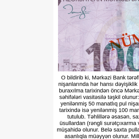
O bildirib ki, Mərkəzi Bank tər
nişanlarında hər hansı dəyişikli
buraxılma tarixindən öncə Mərkəz
səhifələri vasitəsilə təşkil olunu
yenilənmiş 50 manatlıq pul nişan
tarixində isə yenilənmiş 100 man
tutulub. Təhlillərə əsasən, sa
üsullardan (rəngli surətçıxarma v
müşahidə olunur. Belə saxta pull
asanlıqla müəyyən olunur. Milli