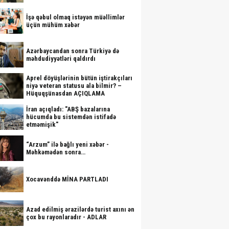
İşə qəbul olmaq istəyən müəllimlər
üçün mühüm xəbər
Azərbaycandan sonra Türkiyə də
məhdudiyyətləri qaldırdı
Aprel döyüşlərinin bütün iştirakçıları
niyə veteran statusu ala bilmir? –
Hüquqşünasdan AÇIQLAMA
İran açıqladı: "ABŞ bazalarına
hücumda bu sistemdən istifadə
etməmişik"
“Arzum” ilə bağlı yeni xəbər -
Məhkəmədən sonra…
Xocavənddə MİNA PARTLADI
Azad edilmiş ərazilərdə turist axını ən
çox bu rayonlaradır - ADLAR