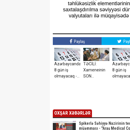
təhlükəsizlik elementlərinin 
saxtalaşdırılma səviyyəsi dün
valyutaları ilə müqayisədə
Paylaş
Pay
Azərbaycanda
TƏCİLİ:
Azərbay
8 gün iş
Xameneinin
8 gün iş
olmayacaq -
SON
olmayaca
HƏMİN
GÖRÜNTÜLƏRİ
TARİXLƏ
TARİXLƏR
ortalığı
qarışdırdı -
VİDEO
OXŞAR XƏBƏRLƏR
Spikerlə Səhiyyə Nazirinin t
müəmması - "Araş Medical C