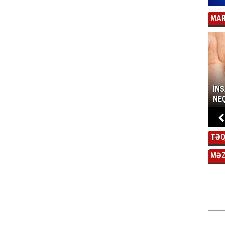
MAR
İN
NEÇ
TƏQ
MƏ