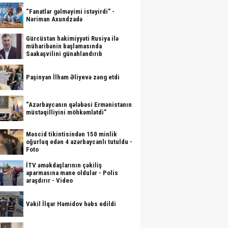
“Fanatlar gəlməyimi istəyirdi” -
Nəriman Axundzadə
Gürcüstan hakimiyyəti Rusiya ilə
müharibənin başlamasında
Saakaşvilini günahlandırıb
Paşinyan İlham Əliyevə zəng etdi
“Azərbaycanın qələbəsi Ermənistanın
müstəqilliyini möhkəmlətdi”
Məscid tikintisindən 150 minlik
oğurluq edən 4 azərbaycanlı tutuldu -
Foto
İTV əməkdaşlarının çəkiliş
aparmasına mane oldular - Polis
araşdırır - Video
Vəkil İlqar Həmidov həbs edildi