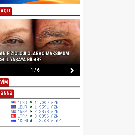
AQLI
SAN FIZIOLOJI OLARAQ MAKSIMUM
Ə IL YAŞAYA BILƏR?
1
/
6
VİM
ZƏNNƏ