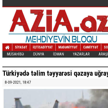
SİYASƏT
İQTİSADİYYAT
MƏDƏNİYYƏT
CƏMİYYƏT
SO
MÜSAHİBƏ
DÜNYA
İDMAN
YAZARLAR
ARAŞ
Türkiyədə təlim təyyarəsi qəzaya uğra
8-09-2021, 18:47