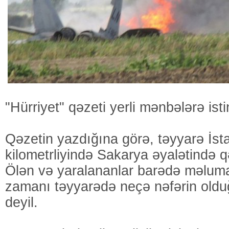
"Hürriyet" qəzeti yerli mənbələrə ist
Qəzetin yazdığına görə, təyyarə İs
kilometrliyində Sakarya əyalətində 
Ölən və yaralananlar barədə məluma
zamanı təyyarədə neçə nəfərin old
deyil.