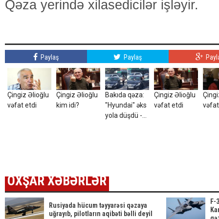
Qəza yerində xilasedicilər işləyir.
Paylaş
Paylaş
Payl
Çingiz Əlioğlu
Çingiz Əlioğlu
Bakıda qəza:
Çingiz Əlioğlu
Çingi
vəfat etdi
kim idi?
"Hyundai" əks
vəfat etdi
vəfat
yola düşdü -
VİDEO
OXŞAR XƏBƏRLƏR
F-3
Rusiyada hücum təyyarəsi qəzaya
Ka
uğrayıb, pilotların aqibəti bəlli deyil
qə