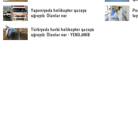
Yaponiyada helikopter qəzaya
Por
uğrayıb: Ölənlər var
tə
Türkiyədə hərbi helikopter qəzaya
uğrayıb: Ölənlər var - YENİLƏNİB