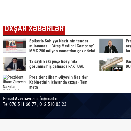
ya sənəd verdi
azər
tələ
ETDİ
OXŞAR XƏBƏRLƏR
Spikerlə Səhiyyə Nazirinin tender
Pr
müəmması - "Araş Medical Company"
ra
MMC 250 milyon manatdan çox dövlət
bu
satınalmalarına necə sahib
DA
çıxıb...SİYAHI
12 saylı Bakı peşə liseyində
Da
görünməmiş qalmaqal-AKTUAL
DU
Prezident İlham Əliyevin Nazirlər
Kabinetinin iclasında çıxışı - Tam
mətn
E-mail:Azerbaycaninfo@mail.ru
Tel:070 511 66 77 , 012 510 83 23