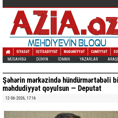
SİYASƏT
İQTİSADİYYAT
MƏDƏNİYYƏT
CƏMİYYƏT
SO
MÜSAHİBƏ
DÜNYA
İDMAN
YAZARLAR
ARAŞ
Şəhərin mərkəzində hündürmərtəbəli bi
məhdudiyyət qoyulsun — Deputat
12-06-2026, 17:16