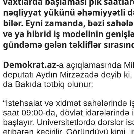
vaxtlarda başlaması pik saatlar
nəqliyyat yükünü əhəmiyyətli d
bilər. Eyni zamanda, bəzi sahə
və ya hibrid iş modelinin genişl
gündəmə gələn təkliflər sırasın
Demokrat.az
-a açıqlamasında Mill
deputatı Aydın Mirzəzadə deyib ki, 
da Bakıda tətbiq olunur:
“İstehsalat və xidmət sahələrində 
saat 09:00-da, dövlət idarələrində i
başlayır. Universitetlərdə dərslər 
etibarən keçirilir. Göründüyü kimi, 