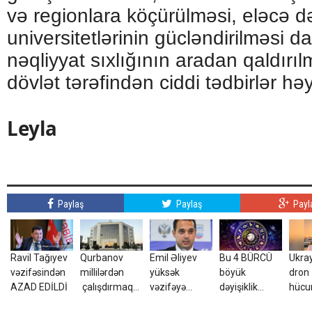
və regionlara köçürülməsi, eləcə d
universitetlərinin gücləndirilməsi dax
nəqliyyat sıxlığının aradan qaldırı
dövlət tərəfindən ciddi tədbirlər həya
Leyla
Paylaş
Paylaş
Payl
Ravil Tağıyev
Qurbanov
Emil Əliyev
Bu 4 BÜRCÜ
Ukra
vəzifəsindən
millilərdən
yüksək
böyük
dron
AZAD EDİLDİ
çalışdırmaq
vəzifəyə
dəyişiklik
hüc
istəyir - AFFA-
TƏYİN EDİLDİ
gözləyir
yara