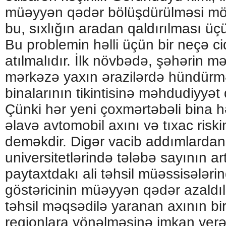
müəyyən qədər bölüşdürülməsi mö
bu, sıxlığın aradan qaldırılması üçü
Bu problemin həlli üçün bir neçə c
atılmalıdır. İlk növbədə, şəhərin m
mərkəzə yaxın ərazilərdə hündürmə
binalarının tikintisinə məhdudiyyət 
Çünki hər yeni çoxmərtəbəli bina 
əlavə avtomobil axını və tıxac riski
deməkdir. Digər vacib addımlardan 
universitetlərində tələbə sayının art
paytaxtdakı ali təhsil müəssisələri
göstəricinin müəyyən qədər azaldıl
təhsil məqsədilə yaranan axının bir
regionlara yönəlməsinə imkan verə 