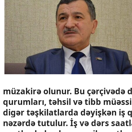
müzakirə olunur. Bu çərçivədə d
qurumları, təhsil və tibb müəssi
digər təşkilatlarda dəyişkən iş q
nəzərdə tutulur. İş və dərs saatl