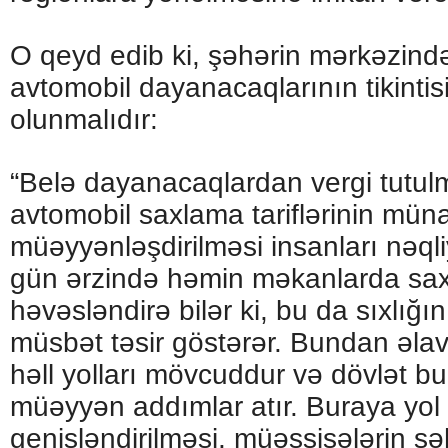
O qeyd edib ki, şəhərin mərkəzind
avtomobil dayanacaqlarının tikintisi
olunmalıdır:
“Belə dayanacaqlardan vergi tutu
avtomobil saxlama tariflərinin mün
müəyyənləşdirilməsi insanları nəqliy
gün ərzində həmin məkanlarda sa
həvəsləndirə bilər ki, bu da sıxlığ
müsbət təsir göstərər. Bundan əla
həll yolları mövcuddur və dövlət bu
müəyyən addımlar atır. Buraya yol 
genişləndirilməsi, müəssisələrin şə