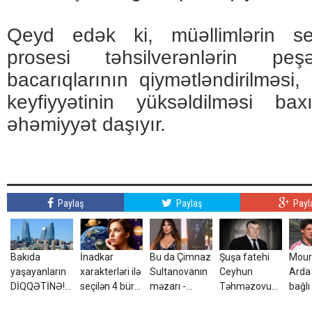
Qeyd edək ki, müəllimlərin serti
prosesi təhsilverənlərin pe
bacarıqlarının qiymətləndirilməsi,
keyfiyyətinin yüksəldilməsi b
əhəmiyyət daşıyır.
Paylaş
Paylaş
Payl
Bakıda
İnadkar
Bu da Çimnaz
Şuşa fatehi
Mour
yaşayanların
xarakterləri ilə
Sultanovanın
Ceyhun
Arda 
DİQQƏTİNƏ!7
seçilən 4 bürc:
məzarı -
Təhməzovun
bağlı
avqust 2026-
Onları
VİDEO
atası
qərar