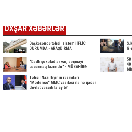
cı il saat
fikrindən
dünyasını
00:00-dan
döndərmək
dəyişdi
etibarən...
çətindir
OXŞAR XƏBƏRLƏR
Daşkəsəndə təhsil sistemi İFLİC
S.
DURUMDA - ARAŞDIRMA
G.Ə
58 
“Dadlı şokoladlar var, seçməyi
40 
bacarmaq lazımdır” - MÜSAHİBƏ
bi
Təhsil Nazirliyinin rəsmiləri
“Modenco” MMC vasitəsi ilə nə qədər
dövlət vəsaiti talayıb?