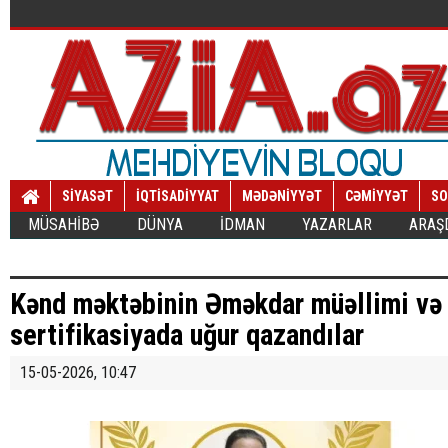
SİYASƏT
İQTİSADİYYAT
MƏDƏNİYYƏT
CƏMİYYƏT
SO
MÜSAHİBƏ
DÜNYA
İDMAN
YAZARLAR
ARAŞ
Kənd məktəbinin Əməkdar müəllimi və 
sertifikasiyada uğur qazandılar
15-05-2026, 10:47