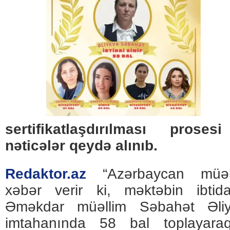
sertifikatlaşdırılması pros
nəticələr qeydə alınıb.
Redaktor.az
“Azərbaycan müəll
xəbər verir ki, məktəbin ibtida
Əməkdar müəllim Səbahət Əliye
imtahanında 58 bal toplayara