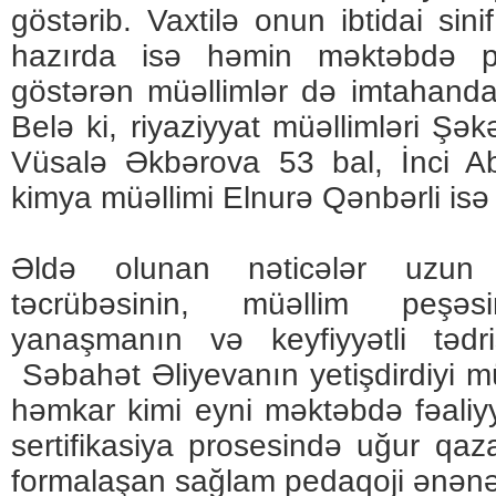
göstərib. Vaxtilə onun ibtidai sini
hazırda isə həmin məktəbdə pe
göstərən müəllimlər də imtahanda
Belə ki, riyaziyyat müəllimləri Şək
Vüsalə Əkbərova 53 bal, İnci Ab
kimya müəllimi Elnurə Qənbərli isə 
Əldə olunan nəticələr uzun i
təcrübəsinin, müəllim peşəsi
yanaşmanın və keyfiyyətli tədrisi
Səbahət Əliyevanın yetişdirdiyi m
həmkar kimi eyni məktəbdə fəaliy
sertifikasiya prosesində uğur q
formalaşan sağlam pedaqoji ənənəl